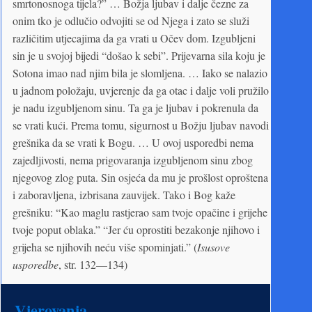
smrtonosnoga tijela?” … Božja ljubav i dalje čezne za
onim tko je odlučio odvojiti se od Njega i zato se služi
različitim utjecajima da ga vrati u Očev dom. Izgubljeni
sin je u svojoj bijedi “došao k sebi”. Prijevarna sila koju je
Sotona imao nad njim bila je slomljena. … Iako se nalazio
u jadnom položaju, uvjerenje da ga otac i dalje voli pružilo
je nadu izgubljenom sinu. Ta ga je ljubav i pokrenula da
se vrati kući. Prema tomu, sigurnost u Božju ljubav navodi
grešnika da se vrati k Bogu. … U ovoj usporedbi nema
zajedljivosti, nema prigovaranja izgubljenom sinu zbog
njegovog zlog puta. Sin osjeća da mu je prošlost oproštena
i zaboravljena, izbrisana zauvijek. Tako i Bog kaže
grešniku: “Kao maglu rastjerao sam tvoje opačine i grijehe
tvoje poput oblaka.” “Jer ću oprostiti bezakonje njihovo i
grijeha se njihovih neću više spominjati.” (
Isusove
usporedbe
, str. 132—134)
Vjerovanja