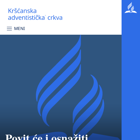
MENI
Povit će i osnažiti