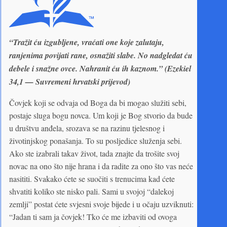
“Tražit ću izgubljene, vraćati one koje zalutaju,
ranjenima povijati rane, osnažiti slabe. No nadgledat ću
debele i snažne ovce. Nahranit ću ih kaznom.” (Ezekiel
34,1 — Suvremeni hrvatski prijevod)
Čovjek koji se odvaja od Boga da bi mogao služiti sebi,
postaje sluga bogu novca. Um koji je Bog stvorio da bude
u društvu anđela, srozava se na razinu tjelesnog i
životinjskog ponašanja. To su posljedice služenja sebi.
Ako ste izabrali takav život, tada znajte da trošite svoj
novac na ono što nije hrana i da radite za ono što vas neće
nasititi. Svakako ćete se suočiti s trenucima kad ćete
shvatiti koliko ste nisko pali. Sami u svojoj “dalekoj
zemlji” postat ćete svjesni svoje bijede i u očaju uzviknuti:
“Jadan ti sam ja čovjek! Tko će me izbaviti od ovoga