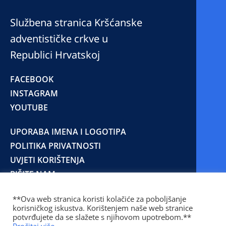
Službena stranica Kršćanske
adventističke crkve u
Republici Hrvatskoj
FACEBOOK
INSTAGRAM
YOUTUBE
UPORABA IMENA I LOGOTIPA
POLITIKA PRIVATNOSTI
UVJETI KORIŠTENJA
PIŠITE NAM
**Ova web stranica koristi kolačiće za poboljšanje
korisničkog iskustva. Korištenjem naše web stranice
© 2025 Copyright © 2023 Kršćanska adventistička
potvrđujete da se slažete s njihovom upotrebom.**
crkva u Republici Hrvatskoj