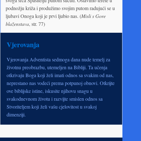
svoga srca Spasitelju punom sućuti. Ostavimo terete u
podnožju križa i produžimo svojim putom radujući se u
ljubavi Onoga koji je prvi ljubio nas. (
Misli s Gore
blaženstava
, str. 77)
Vjerovanja
Vjerovanja Adventista sedmoga dana nude temelj za
životnu preobrazbu, utemeljen na Bibliji. Ta učenja
otkrivaju Boga koji želi imati odnos sa svakim od nas,
neprestano nas vodeći prema potpunoj obnovi. Otkrijte
ove biblijske istine, iskusite njihovu snagu u
svakodnevnom životu i razvijte smislen odnos sa
Stvoriteljem koji želi vašu cjelovitost u svakoj
dimenziji.