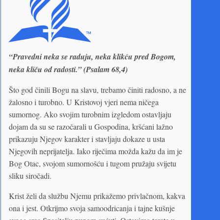
“Pravedni neka se raduju, neka klikću pred Bogom,
neka kliču od radosti.” (Psalam 68,4)
Što god činili Bogu na slavu, trebamo činiti radosno, a ne
žalosno i turobno. U Kristovoj vjeri nema ničega
sumornog. Ako svojim turobnim izgledom ostavljaju
dojam da su se razočarali u Gospodina, kršćani lažno
prikazuju Njegov karakter i stavljaju dokaze u usta
Njegovih neprijatelja. Iako riječima možda kažu da im je
Bog Otac, svojom sumornošću i tugom pružaju svijetu
sliku siročadi.
Krist želi da službu Njemu prikažemo privlačnom, kakva
ona i jest. Otkrijmo svoja samoodricanja i tajne kušnje