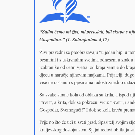
“Zatim ćemo mi živi, mi preostali, biti skupa s n
Gospodinu.” (1. Solunjanima 4,17)
Živi pravedni se preobražavaju “u jedan hip, u tren
besmrtni i s uskrsnulim svetima odneseni u zrak u
izabranike od četiri vjetra, od kraja zemlje do kr
djecu u naručje njihovim majkama. Prijatelji, dugo 
više ne rastanu i s pjesmama radosti zajedno uzla
Sa svake strane kola od oblaka su krila, a ispod nji
“Svet”, a krila, dok se pokreću, viču: “Svet”, i anđ
Gospodar, Svemogući!” I dok se kola kreću prema
Prije no što će ući u sveti grad, Spasitelj svojim 
kraljevskog dostojanstva. Sjajni redovi oblikuju sa