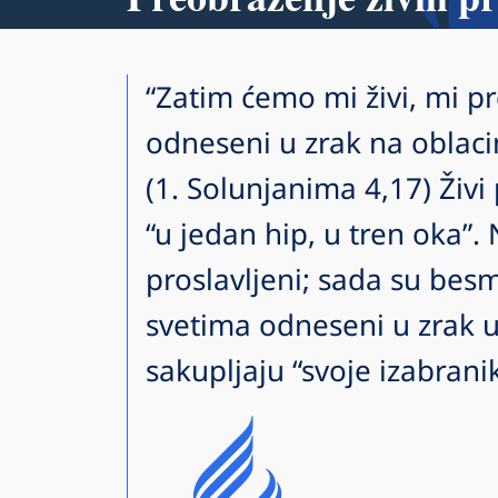
“Zatim ćemo mi živi, mi pr
odneseni u zrak na oblac
(1. Solunjanima 4,17) Živ
“u jedan hip, u tren oka”. 
proslavljeni; sada su besm
svetima odneseni u zrak u
sakupljaju “svoje izabranik