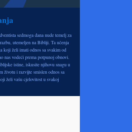
anja
dventista sedmoga dana nude temelj za
razbu, utemeljen na Bibliji. Ta učenja
a koji želi imati odnos sa svakim od
no nas vodeći prema potpunoj obnovi.
iblijske istine, iskusite njihovu snagu u
životu i razvijte smislen odnos sa
oji želi vašu cjelovitost u svakoj