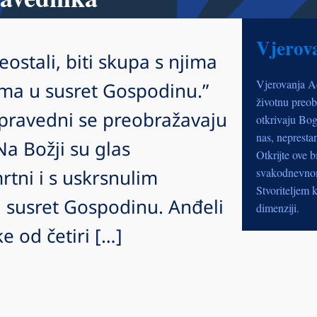
Vjerov
eostali, biti skupa s njima
Vjerovanja A
ima u susret Gospodinu.”
životnu preob
i pravedni se preobražavaju
otkrivaju Bog
nas, nepresta
Na Božji su glas
Otkrijte ove b
rtni i s uskrsnulim
svakodnevnom 
Stvoriteljem k
 susret Gospodinu. Anđeli
dimenziji.
e od četiri […]