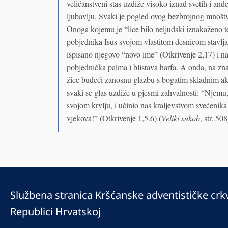
veličanstveni stas uzdiže visoko iznad svetih i anđ
ljubavlju. Svaki je pogled ovog bezbrojnog mnošt
Onoga kojemu je “lice bilo neljudski iznakaženo te
pobjednika Isus svojom vlastitom desnicom stavlja
ispisano njegovo “novo ime” (Otkrivenje 2,17) i na
pobjednička palma i blistava harfa. A onda, na zna
žice budeći zanosnu glazbu s bogatim skladnim a
svaki se glas uzdiže u pjesmi zahvalnosti: “Njemu, k
svojom krvlju, i učinio nas kraljevstvom svećenik
vjekova!” (Otkrivenje 1,5.6) (
Veliki sukob
, str. 508
Službena stranica Kršćanske adventističke crk
Republici Hrvatskoj