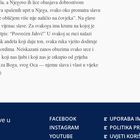
ela, a Njegovo ih lice obasjava dobrostivom
va spašenih uprt u Njega, svako oko promatra slavu
 obličjem više nije naličio na čovjeka”. Na glave
 vijenac slave. Za svakoga ima krunu na kojoj je
tpis: “Posvećen Jahvi!” U svakoj se ruci nalazi
k anđela koji daju ton, svaka ruka vješto dodiruje
kordima. Neiskazani zanos obuzima svako srce i
oji nas ljubi i koji nas je otkupio od grijeha
a za Boga, svog Oca — njemu slava i vlast u vijeke
)
FACEBOOK
UPORABA IM
ve u
INSTAGRAM
POLITIKA P
YOUTUBE
UVJETI KORI