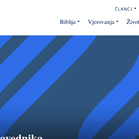
ČLANCI
Biblija
Vjerovanja
Živo
ravednika