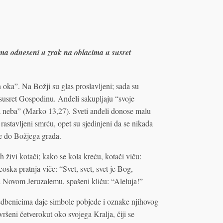
jima odneseni u zrak na oblacima u susret
 oka”. Na Božji su glas proslavljeni; sada su
 susret Gospodinu. Anđeli sakupljaju “svoje
aja neba” (Marko 13,27). Sveti anđeli donose malu
rastavljeni smrću, opet su sjedinjeni da se nikada
ze do Božjega grada.
h živi kotači; kako se kola kreću, kotači viču:
eoska pratnja viče: “Svet, svet, svet je Bog,
 Novom Jeruzalemu, spašeni kliču: “Aleluja!”
sljedbenicima daje simbole pobjede i oznake njihovog
vršeni četverokut oko svojega Kralja, čiji se