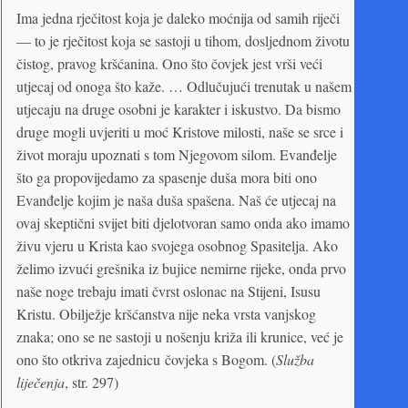
Ima jedna rječitost koja je daleko moćnija od samih riječi
— to je rječitost koja se sastoji u tihom, dosljednom životu
čistog, pravog kršćanina. Ono što čovjek jest vrši veći
utjecaj od onoga što kaže. … Odlučujući trenutak u našem
utjecaju na druge osobni je karakter i iskustvo. Da bismo
druge mogli uvjeriti u moć Kristove milosti, naše se srce i
život moraju upoznati s tom Njegovom silom. Evanđelje
što ga propovijedamo za spasenje duša mora biti ono
Evanđelje kojim je naša duša spašena. Naš će utjecaj na
ovaj skeptični svijet biti djelotvoran samo onda ako imamo
živu vjeru u Krista kao svojega osobnog Spasitelja. Ako
želimo izvući grešnika iz bujice nemirne rijeke, onda prvo
naše noge trebaju imati čvrst oslonac na Stijeni, Isusu
Kristu. Obilježje kršćanstva nije neka vrsta vanjskog
znaka; ono se ne sastoji u nošenju križa ili krunice, već je
ono što otkriva zajednicu čovjeka s Bogom. (
Služba
liječenja
, str. 297)