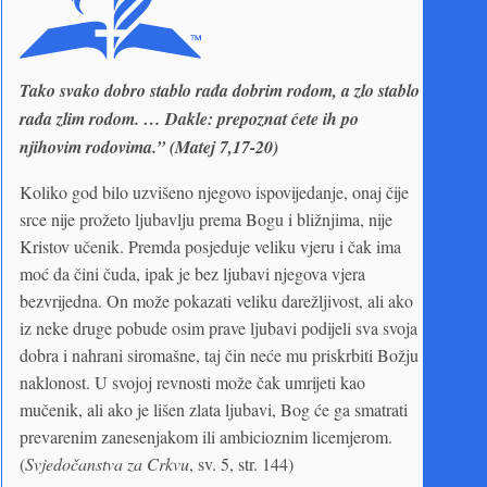
Tako svako dobro stablo rađa dobrim rodom, a zlo stablo
rađa zlim rodom. … Dakle: prepoznat ćete ih po
njihovim rodovima.” (Matej 7,17-20)
Koliko god bilo uzvišeno njegovo ispovijedanje, onaj čije
srce nije prožeto ljubavlju prema Bogu i bližnjima, nije
Kristov učenik. Premda posjeduje veliku vjeru i čak ima
moć da čini čuda, ipak je bez ljubavi njegova vjera
bezvrijedna. On može pokazati veliku darežljivost, ali ako
iz neke druge pobude osim prave ljubavi podijeli sva svoja
dobra i nahrani siromašne, taj čin neće mu priskrbiti Božju
naklonost. U svojoj revnosti može čak umrijeti kao
mučenik, ali ako je lišen zlata ljubavi, Bog će ga smatrati
prevarenim zanesenjakom ili ambicioznim licemjerom.
(
Svjedočanstva za Crkvu
, sv. 5, str. 144)