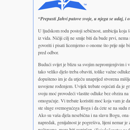
“Prepusti Jahvi putove svoje, u njega se udaj, i o
U ljudskom rodu postoji sebičnost, ambicija koja št
iz vida. Ničiji cilj ne smije biti da bude prvi, nema
govoriti i pisati licemjerno o onome što prije nije b
pred odbor.
Budući svijet je blizu sa svojim nepromjenjivim i 
tako veliko djelo treba obaviti, tolike važne odluke
dopušteno im je da utječu unaprijed stvorena mišlje
usvojene rođenjem. Uvijek trebate osjećati da je gr
svoju moć provodeći vlastite odluke bez obzira na 
omogućuje. Vi trebate koristiti moć koja vam je d
ste sluge svemogućega Boga i da ćete se na sudu m
Ako su vaša djela nesebična i na slavu Bogu, ona ć
napredak, genijalnost je pogrešiva, lijeni nemar je
poštovano, mora biti uspješan. (
Svjedočanstva za 