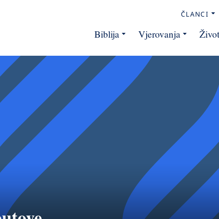
ČLANCI
Biblija
Vjerovanja
Živo
putove