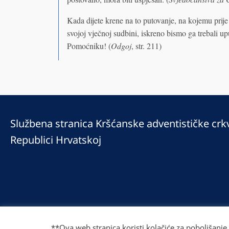
Kada dijete krene na to putovanje, na kojemu prije i
svojoj vječnoj sudbini, iskreno bismo ga trebali u
Pomoćniku! (
Odgoj
, str. 211)
Službena stranica Kršćanske adventističke crk
Republici Hrvatskoj
© 2025 Copyright © 2023 Kršćanska adventistička crkva u Republici Hrv
Prilaz Gjure Deželića 77 Zagreb 10000 Hrvatska 01 236 1900
**Ova web stranica koristi kolačiće za poboljšanje