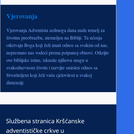
Vjerovanja
Vjerovanja Adventista sedmoga dana nude temelj za
životnu preobrazbu, utemeljen na Bibliji. Ta učenja
otkrivaju Boga koji želi imati odnos sa svakim od nas,
neprestano nas vodeći prema potpunoj obnovi. Otkrijte
ove biblijske istine, iskusite njihovu snagu u
svakodnevnom životu i razvijte smislen odnos sa
Stvoriteljem koji želi vašu cjelovitost u svakoj
dimenziji.
Službena stranica Kršćanske
adventističke crkve u