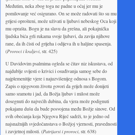
Međutim, neka zbog toga ne padne u očaj jer mu je
pomilovanje već osigurano. On se može radovati što su mu
grijesi oprošteni, može uživati u ljubavi nebeskog Oca koji
mu oprašta. Bogu je na slavu da grešna, ali pokajnička
ljudska bića grli rukama svoje ljubavi, da zavija njihove
rane, da ih čisti od grijeha i odijeva ih u haljine spasenja.
(
Proroci i kraljevi
, str. 425)
U Davidovim psalmima ogleda se čitav niz iskustava, od
najdublje svijesti o krivici i osuđivanja samog sebe do
najplemenitije vjere i najuzvišenijeg odnosa s Bogom.
Zapis o njegovom životu govori da grijeh može donijeti
samo sramotu i jad, da Božja ljubav i milost može
dosegnuti do najvećih dubina, da vjera može podignuti
pokajanu dušu da bude posvojena među Božje sinove. Od
svih obećanja koja Njegova Riječ sadrži, to je jedno od
najsnažnijih svjedočanstava o Božjoj vjernosti, pravednosti
i zavjetnoj milosti. (
Patrijarsi i proroci
, str. 638)