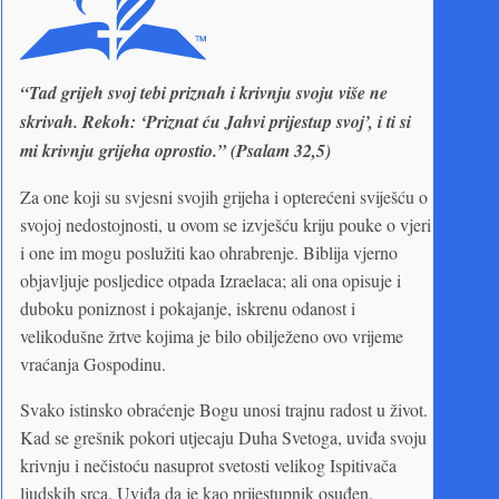
“Tad grijeh svoj tebi priznah i krivnju svoju više ne
skrivah. Rekoh: ‘Priznat ću Jahvi prijestup svoj’, i ti si
mi krivnju grijeha oprostio.” (Psalam 32,5)
Za one koji su svjesni svojih grijeha i opterećeni sviješću o
svojoj nedostojnosti, u ovom se izvješću kriju pouke o vjeri
i one im mogu poslužiti kao ohrabrenje. Biblija vjerno
objavljuje posljedice otpada Izraelaca; ali ona opisuje i
duboku poniznost i pokajanje, iskrenu odanost i
velikodušne žrtve kojima je bilo obilježeno ovo vrijeme
vraćanja Gospodinu.
Svako istinsko obraćenje Bogu unosi trajnu radost u život.
Kad se grešnik pokori utjecaju Duha Svetoga, uviđa svoju
krivnju i nečistoću nasuprot svetosti velikog Ispitivača
ljudskih srca. Uviđa da je kao prijestupnik osuđen.