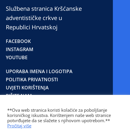
Službena stranica Kršćanske
adventističke crkve u
Republici Hrvatskoj
FACEBOOK
INSTAGRAM
YOUTUBE
UPORABA IMENA I LOGOTIPA
POLITIKA PRIVATNOSTI
UVJETI KORIŠTENJA
PIŠITE NAM
**Ova web stranica koristi kolačiće za poboljšanje
korisničkog iskustva. Korištenjem naše web stranice
© 2025 Copyright © 2023 Kršćanska adventistička
potvrđujete da se slažete s njihovom upotrebom.**
crkva u Republici Hrvatskoj
Pročitaj više
Prilaz Gjure Deželića 77 Zagreb 10000 Hrvatska 01