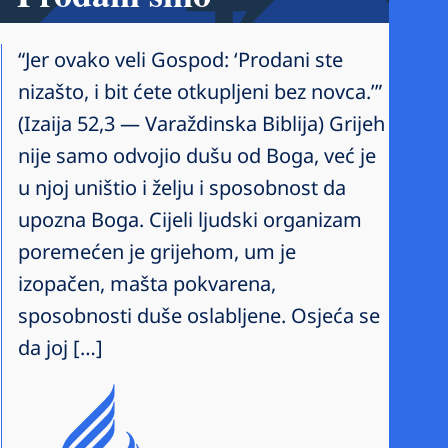
“Jer ovako veli Gospod: ‘Prodani ste
nizašto, i bit ćete otkupljeni bez novca.’”
(Izaija 52,3 — Varaždinska Biblija) Grijeh
nije samo odvojio dušu od Boga, već je
u njoj uništio i želju i sposobnost da
upozna Boga. Cijeli ljudski organizam
poremećen je grijehom, um je
izopačen, mašta pokvarena,
sposobnosti duše oslabljene. Osjeća se
da joj […]