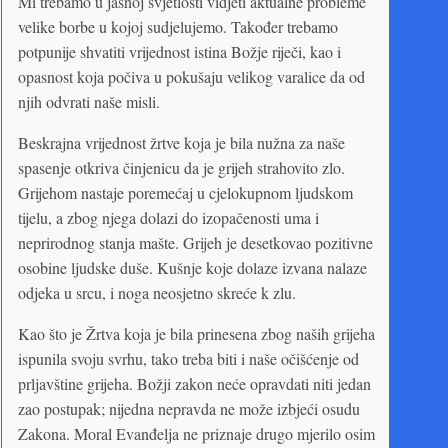
Mi trebamo u jasnoj svjetlosti vidjeti aktualne probleme
velike borbe u kojoj sudjelujemo. Također trebamo
potpunije shvatiti vrijednost istina Božje riječi, kao i
opasnost koja počiva u pokušaju velikog varalice da od
njih odvrati naše misli.
Beskrajna vrijednost žrtve koja je bila nužna za naše
spasenje otkriva činjenicu da je grijeh strahovito zlo.
Grijehom nastaje poremećaj u cjelokupnom ljudskom
tijelu, a zbog njega dolazi do izopačenosti uma i
neprirodnog stanja mašte. Grijeh je desetkovao pozitivne
osobine ljudske duše. Kušnje koje dolaze izvana nalaze
odjeka u srcu, i noga neosjetno skreće k zlu.
Kao što je Žrtva koja je bila prinesena zbog naših grijeha
ispunila svoju svrhu, tako treba biti i naše očišćenje od
prljavštine grijeha. Božji zakon neće opravdati niti jedan
zao postupak; nijedna nepravda ne može izbjeći osudu
Zakona. Moral Evanđelja ne priznaje drugo mjerilo osim