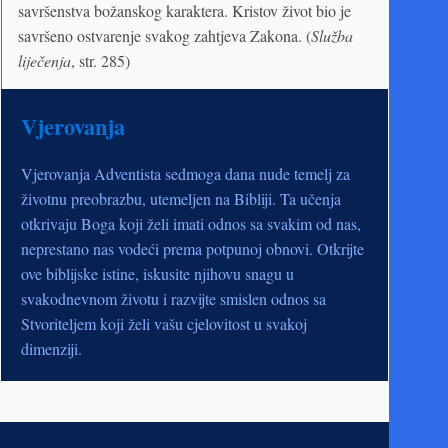
savršenstva božanskog karaktera. Kristov život bio je
savršeno ostvarenje svakog zahtjeva Zakona. (
Služba
liječenja
, str. 285)
Vjerovanja
Vjerovanja Adventista sedmoga dana nude temelj za
životnu preobrazbu, utemeljen na Bibliji. Ta učenja
otkrivaju Boga koji želi imati odnos sa svakim od nas,
neprestano nas vodeći prema potpunoj obnovi. Otkrijte
ove biblijske istine, iskusite njihovu snagu u
svakodnevnom životu i razvijte smislen odnos sa
Stvoriteljem koji želi vašu cjelovitost u svakoj
dimenziji.