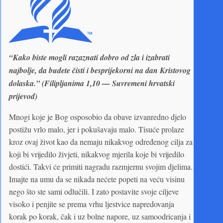
“Kako biste mogli razaznati dobro od zla i izabrati
najbolje, da budete čisti i besprijekorni na dan Kristovog
dolaska.” (Filipljanima 1,10 — Suvremeni hrvatski
prijevod)
Mnogi koje je Bog osposobio da obave izvanredno djelo
postižu vrlo malo, jer i pokušavaju malo. Tisuće prolaze
kroz ovaj život kao da nemaju nikakvog određenog cilja za
koji bi vrijedilo živjeti, nikakvog mjerila koje bi vrijedilo
dostići. Takvi će primiti nagradu razmjernu svojim djelima.
Imajte na umu da se nikada nećete popeti na veću visinu
nego što ste sami odlučili. I zato postavite svoje ciljeve
visoko i penjite se prema vrhu ljestvice napredovanja
korak po korak, čak i uz bolne napore, uz samoodricanja i