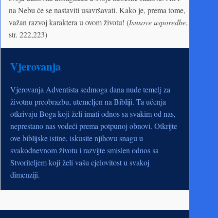
na Nebu će se nastaviti usavršavati. Kako je, prema tome,
važan razvoj karaktera u ovom životu! (
Isusove usporedbe
,
str. 222,223)
Vjerovanja
Vjerovanja Adventista sedmoga dana nude temelj za
životnu preobrazbu, utemeljen na Bibliji. Ta učenja
otkrivaju Boga koji želi imati odnos sa svakim od nas,
neprestano nas vodeći prema potpunoj obnovi. Otkrijte
ove biblijske istine, iskusite njihovu snagu u
svakodnevnom životu i razvijte smislen odnos sa
Stvoriteljem koji želi vašu cjelovitost u svakoj
dimenziji.