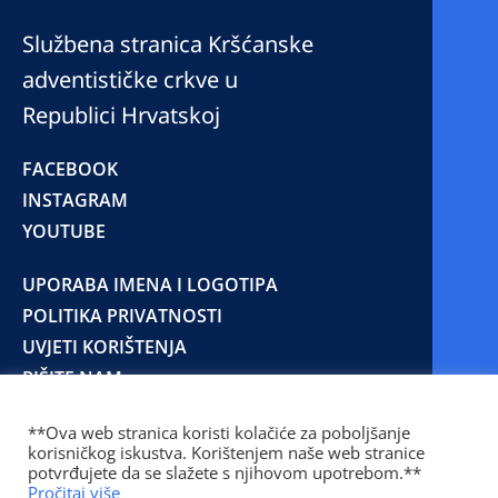
Službena stranica Kršćanske
adventističke crkve u
Republici Hrvatskoj
FACEBOOK
INSTAGRAM
YOUTUBE
UPORABA IMENA I LOGOTIPA
POLITIKA PRIVATNOSTI
UVJETI KORIŠTENJA
PIŠITE NAM
**Ova web stranica koristi kolačiće za poboljšanje
korisničkog iskustva. Korištenjem naše web stranice
© 2025 Copyright © 2023 Kršćanska adventistička
potvrđujete da se slažete s njihovom upotrebom.**
crkva u Republici Hrvatskoj
Pročitaj više