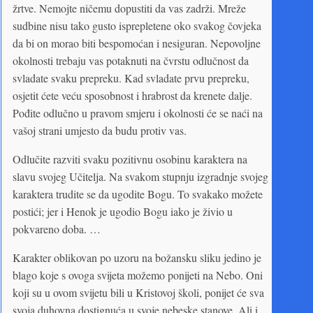
žrtve. Nemojte ničemu dopustiti da vas zadrži. Mreže
sudbine nisu tako gusto isprepletene oko svakog čovjeka
da bi on morao biti bespomoćan i nesiguran. Nepovoljne
okolnosti trebaju vas potaknuti na čvrstu odlučnost da
svladate svaku prepreku. Kad svladate prvu prepreku,
osjetit ćete veću sposobnost i hrabrost da krenete dalje.
Pođite odlučno u pravom smjeru i okolnosti će se naći na
vašoj strani umjesto da budu protiv vas.
Odlučite razviti svaku pozitivnu osobinu karaktera na
slavu svojeg Učitelja. Na svakom stupnju izgradnje svojeg
karaktera trudite se da ugodite Bogu. To svakako možete
postići; jer i Henok je ugodio Bogu iako je živio u
pokvareno doba. …
Karakter oblikovan po uzoru na božansku sliku jedino je
blago koje s ovoga svijeta možemo ponijeti na Nebo. Oni
koji su u ovom svijetu bili u Kristovoj školi, ponijet će sva
svoja duhovna dostignuća u svoje nebeske stanove. Ali i