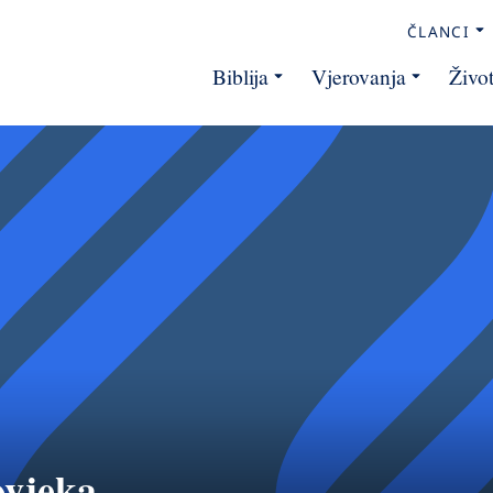
ČLANCI
Biblija
Vjerovanja
Živo
ovjeka