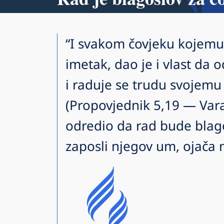
“I svakom čovjeku kojemu
imetak, dao je i vlast da 
i raduje se trudu svojemu 
(Propovjednik 5,19 — Vara
odredio da rad bude blago
zaposli njegov um, ojača nj