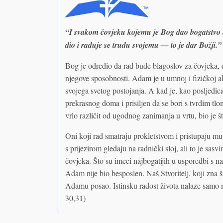
“I svakom čovjeku kojemu je Bog dao bogatstvo i i
dio i raduje se trudu svojemu — to je dar Božji.
Bog je odredio da rad bude blagoslov za čovjeka, da
njegove sposobnosti. Adam je u umnoj i fizičkoj a
svojega svetog postojanja. A kad je, kao posljedica
prekrasnog doma i prisiljen da se bori s tvrdim tlom
vrlo različit od ugodnog zanimanja u vrtu, bio je šti
Oni koji rad smatraju prokletstvom i pristupaju mu
s prijezirom gledaju na radnički sloj, ali to je sas
čovjeka. Što su imeci najbogatijih u usporedbi s 
Adam nije bio besposlen. Naš Stvoritelj, koji zna 
Adamu posao. Istinsku radost života nalaze samo m
30,31)