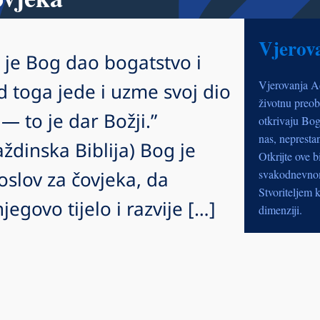
Vjerov
 je Bog dao bogatstvo i
Vjerovanja A
od toga jede i uzme svoj dio
životnu preob
— to je dar Božji.”
otkrivaju Bog
nas, nepresta
ždinska Biblija) Bog je
Otkrijte ove b
slov za čovjeka, da
svakodnevnom 
Stvoriteljem k
egovo tijelo i razvije […]
dimenziji.