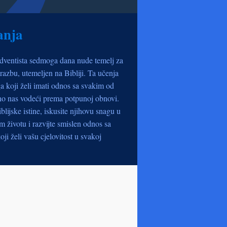
anja
dventista sedmoga dana nude temelj za
razbu, utemeljen na Bibliji. Ta učenja
a koji želi imati odnos sa svakim od
no nas vodeći prema potpunoj obnovi.
iblijske istine, iskusite njihovu snagu u
životu i razvijte smislen odnos sa
oji želi vašu cjelovitost u svakoj