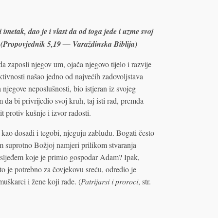
metak, dao je i vlast da od toga jede i uzme svoj
” (Propovjednik 5,19 — Varaždinska Biblija)
 zaposli njegov um, ojača njegovo tijelo i razvije
ktivnosti našao jedno od najvećih zadovoljstava
 njegove neposlušnosti, bio istjeran iz svojeg
 da bi privrijedio svoj kruh, taj isti rad, premda
t protiv kušnje i izvor radosti.
 kao dosadi i tegobi, njeguju zabludu. Bogati često
vim suprotno Božjoj namjeri prilikom stvaranja
nasljeđem koje je primio gospodar Adam? Ipak,
što je potrebno za čovjekovu sreću, odredio je
uškarci i žene koji rade. (
Patrijarsi i proroci
, str.