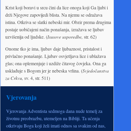
Krist koji boravi u srcu čini da lice onoga koji Ga ljubi i
drži Njegove zapovijedi blista. Na njemu se odražava
istina. Otkriva se slatki nebeski mir. Obzir prema drugima
postaje uobičajeni način ponašanja, izražava se ljubav
uzvišenija od ljudske. (
Isusove usporedbe,
str. 62)
Onome tko je ima, ljubav daje ljubaznost, pristalost i
privlačno ponašanje. Ljubav osvjetljava lice i ublažava
glas; ona oplemenjuje i uzdiže čitavog čovjeka. Ona ga
usklađuje s Bogom jer je nebeska vrlina. (
Svjedočanstva
za Crkvu,
sv. 4, str. 511)
Vjerovanja
Vjerovanja Adventista sedmoga dana nude temelj za
životnu preobrazbu, utemeljen na Bibliji. Ta učenja
otkrivaju Boga koji želi imati odnos sa svakim od nas,