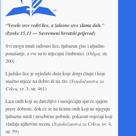
“Veselo srce vedri lice, a žalosno srce slama duh.”
(Izreke 15,13 — Suvremeni hrvatski prijevod)
Svi mogu imati radosno lice, ljubazan glas i uljudno
ponašanje, a sve su to utjecajni čimbenici. (
Odgoj,
str.
200)
Ljudsko lice je ogledalo duše koje drugi čitaju i koje
snažno utječe na dobro ili na zlo. (
Svjedočanstva za
Crkvu,
sv. 3, str. 461)
Lica onih koji su darežljivi i suosjećajni sjat će sjajem
prave dobrote, dok će se na licima onih koji ne njeguju
ljubazne misli i nesebične pobude, pokazati osjećaji koji
vladaju njihovim srcem. (
Svjedočanstva za Crkvu,
sv. 4,
str. 59)