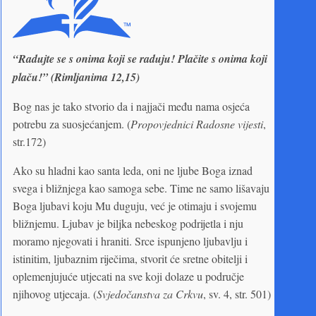
“Radujte se s onima koji se raduju! Plačite s onima koji
plaču!” (Rimljanima 12,15)
Bog nas je tako stvorio da i najjači među nama osjeća
potrebu za suosjećanjem. (
Propovjednici Radosne vijesti
,
str.172)
Ako su hladni kao santa leda, oni ne ljube Boga iznad
svega i bližnjega kao samoga sebe. Time ne samo lišavaju
Boga ljubavi koju Mu duguju, već je otimaju i svojemu
bližnjemu. Ljubav je biljka nebeskog podrijetla i nju
moramo njegovati i hraniti. Srce ispunjeno ljubavlju i
istinitim, ljubaznim riječima, stvorit će sretne obitelji i
oplemenjujuće utjecati na sve koji dolaze u područje
njihovog utjecaja. (
Svjedočanstva za Crkvu
, sv. 4, str. 501)