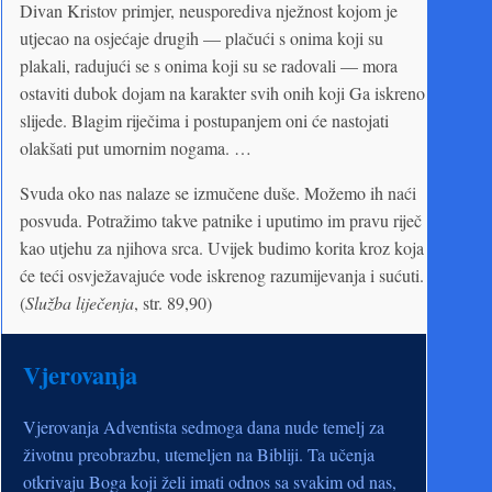
Divan Kristov primjer, neusporediva nježnost kojom je
utjecao na osjećaje drugih — plačući s onima koji su
plakali, radujući se s onima koji su se radovali — mora
ostaviti dubok dojam na karakter svih onih koji Ga iskreno
slijede. Blagim riječima i postupanjem oni će nastojati
olakšati put umornim nogama. …
Svuda oko nas nalaze se izmučene duše. Možemo ih naći
posvuda. Potražimo takve patnike i uputimo im pravu riječ
kao utjehu za njihova srca. Uvijek budimo korita kroz koja
će teći osvježavajuće vode iskrenog razumijevanja i sućuti.
(
Služba liječenja
, str. 89,90)
Vjerovanja
Vjerovanja Adventista sedmoga dana nude temelj za
životnu preobrazbu, utemeljen na Bibliji. Ta učenja
otkrivaju Boga koji želi imati odnos sa svakim od nas,