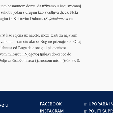
stom besmrtnom domu, da uživamo u istoj svečanoj
 u sukobu jedan s drugim kao svadljiva djeca. Neki
drugim i s Kristovim Duhom. (
Svjedočanstva za
rst kao stijena uz načelo, može težiti za najvišim
u zabunu i sramotu ako se Bog ne priznaje kao Onaj
adahnuta od Boga daje snagu i plemenitost
vom milosrđu i Njegovoj ljubavi dovest će do
 želje za čistoćom srca i jasnoćom misli. (
Isto
, sv. 8,
FACEBOOK
UPORABA IM
ve u
INSTAGRAM
POLITIKA P