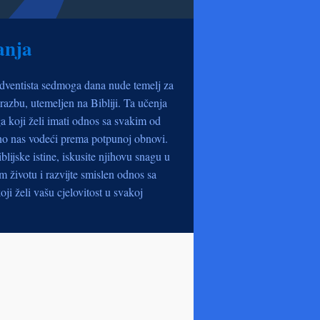
anja
dventista sedmoga dana nude temelj za
razbu, utemeljen na Bibliji. Ta učenja
a koji želi imati odnos sa svakim od
no nas vodeći prema potpunoj obnovi.
iblijske istine, iskusite njihovu snagu u
životu i razvijte smislen odnos sa
oji želi vašu cjelovitost u svakoj