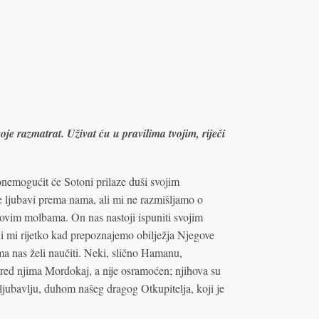
je razmatrat. Uživat ću u pravilima tvojim, riječi
onemogućit će Sotoni prilaze duši svojim
ljubavi prema nama, ali mi ne razmišljamo o
ovim molbama. On nas nastoji ispuniti svojim
ali mi rijetko kad prepoznajemo obilježja Njegove
ma nas želi naučiti. Neki, slično Hamanu,
pred njima Mordokaj, a nije osramoćen; njihova su
ljubavlju, duhom našeg dragog Otkupitelja, koji je