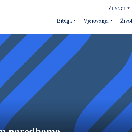
ČLANCI
Biblija
Vjerovanja
Živo
jim naredbama