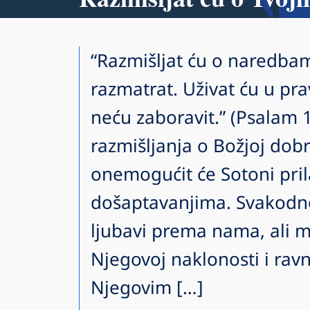
“Razmišljat ću o naredbam
razmatrat. Uživat ću u prav
neću zaboravit.” (Psalam 1
razmišljanja o Božjoj do
onemogućit će Sotoni pril
došaptavanjima. Svakodn
ljubavi prema nama, ali m
Njegovoj naklonosti i ra
Njegovim […]