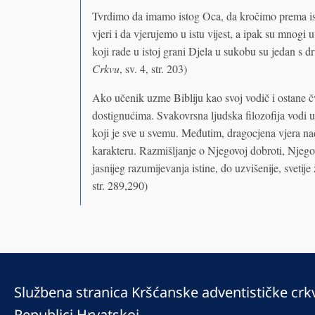
Tvrdimo da imamo istog Oca, da kročimo prema i
vjeri i da vjerujemo u istu vijest, a ipak su mnogi
koji rade u istoj grani Djela u sukobu su jedan s 
Crkvu
, sv. 4, str. 203)
Ako učenik uzme Bibliju kao svoj vodič i ostane čv
dostignućima. Svakovrsna ljudska filozofija vodi 
koji je sve u svemu. Međutim, dragocjena vjera n
karakteru. Razmišljanje o Njegovoj dobroti, Njego
jasnijeg razumijevanja istine, do uzvišenije, svetije
str. 289,290)
Službena stranica Kršćanske adventističke crk
Republici Hrvatskoj