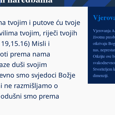
Vjerov
a tvojim i putove ću tvoje
Vjerovanja A
ilima tvojim, riječi tvojih
životnu preob
19,15.16) Misli i
otkrivaju Bog
nas, nepresta
broti prema nama
Otkrijte ove b
aze duši svojim
svakodnevnom 
Stvoriteljem k
evno smo svjedoci Božje
dimenziji.
i ne razmišljamo o
vnodušni smo prema