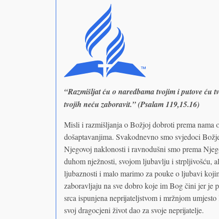
“Razmišljat ću o naredbama tvojim i putove ću tvo
tvojih neću zaboravit.” (Psalam 119,15.16)
Misli i razmišljanja o Božjoj dobroti prema nama 
došaptavanjima. Svakodnevno smo svjedoci Božje 
Njegovoj naklonosti i ravnodušni smo prema Njeg
duhom nježnosti, svojom ljubavlju i strpljivošću, 
ljubaznosti i malo marimo za pouke o ljubavi koji
zaboravljaju na sve dobro koje im Bog čini jer je 
srca ispunjena neprijateljstvom i mržnjom umjesto 
svoj dragocjeni život dao za svoje neprijatelje.