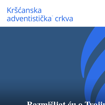
Razmišljat ću o Tvo