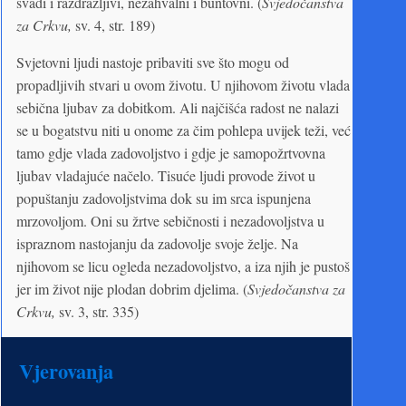
svađi i razdražljivi, nezahvalni i buntovni. (
Svjedočanstva
za Crkvu,
sv. 4, str. 189)
Svjetovni ljudi nastoje pribaviti sve što mogu od
propadljivih stvari u ovom životu. U njihovom životu vlada
sebična ljubav za dobitkom. Ali najčišća radost ne nalazi
se u bogatstvu niti u onome za čim pohlepa uvijek teži, već
tamo gdje vlada zadovoljstvo i gdje je samopožrtvovna
ljubav vladajuće načelo. Tisuće ljudi provode život u
popuštanju zadovoljstvima dok su im srca ispunjena
mrzovoljom. Oni su žrtve sebičnosti i nezadovoljstva u
ispraznom nastojanju da zadovolje svoje želje. Na
njihovom se licu ogleda nezadovoljstvo, a iza njih je pustoš
jer im život nije plodan dobrim djelima. (
Svjedočanstva za
Crkvu,
sv. 3, str. 335)
Vjerovanja