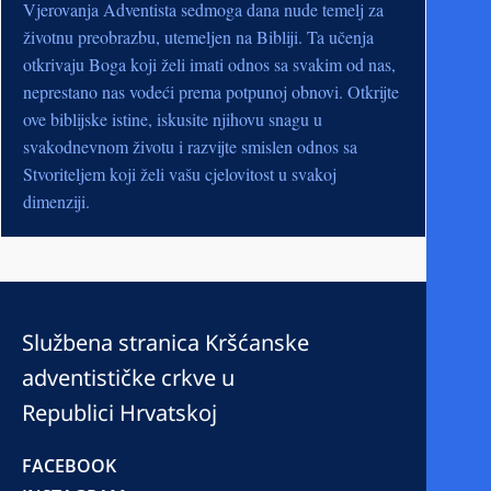
Vjerovanja Adventista sedmoga dana nude temelj za
životnu preobrazbu, utemeljen na Bibliji. Ta učenja
otkrivaju Boga koji želi imati odnos sa svakim od nas,
neprestano nas vodeći prema potpunoj obnovi. Otkrijte
ove biblijske istine, iskusite njihovu snagu u
svakodnevnom životu i razvijte smislen odnos sa
Stvoriteljem koji želi vašu cjelovitost u svakoj
dimenziji.
Službena stranica Kršćanske
adventističke crkve u
Republici Hrvatskoj
FACEBOOK