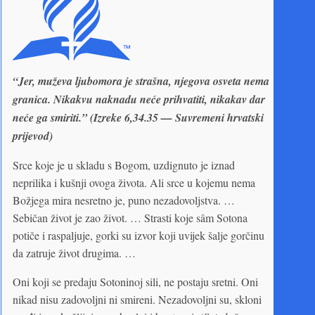
“Jer, muževa ljubomora je strašna, njegova osveta nema
granica. Nikakvu naknadu neće prihvatiti, nikakav dar
neće ga smiriti.” (Izreke 6,34.35 — Suvremeni hrvatski
prijevod)
Srce koje je u skladu s Bogom, uzdignuto je iznad
neprilika i kušnji ovoga života. Ali srce u kojemu nema
Božjega mira nesretno je, puno nezadovoljstva. …
Sebičan život je zao život. … Strasti koje sâm Sotona
potiče i raspaljuje, gorki su izvor koji uvijek šalje gorčinu
da zatruje život drugima. …
Oni koji se predaju Sotoninoj sili, ne postaju sretni. Oni
nikad nisu zadovoljni ni smireni. Nezadovoljni su, skloni