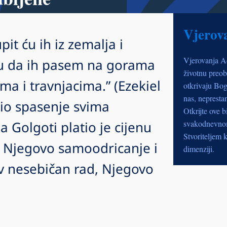
Vjerov
pit ću ih iz zemalja i
Vjerovanja A
ovu da ih pasem na gorama
životnu preob
ma i travnjacima.” (Ezekiel
otkrivaju Bog
nas, nepresta
nio spasenje svima
Otkrijte ove b
 Golgoti platio je cijenu
svakodnevnom 
Stvoriteljem k
 Njegovo samoodricanje i
dimenziji.
 nesebičan rad, Njegovo