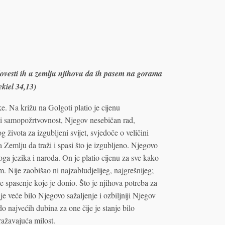
i dovesti ih u zemlju njihovu da ih pasem na gorama
ekiel 34,13)
e. Na križu na Golgoti platio je cijenu
i samopožrtvovnost, Njegov nesebičan rad,
 života za izgubljeni svijet, svjedoče o veličini
Zemlju da traži i spasi što je izgubljeno. Njegovo
oga jezika i naroda. On je platio cijenu za sve kako
m. Nije zaobišao ni najzabludjelijeg, najgrešnijeg;
e spasenje koje je donio. Što je njihova potreba za
je veće bilo Njegovo sažaljenje i ozbiljniji Njegov
o najvećih dubina za one čije je stanje bilo
ažavajuća milost.