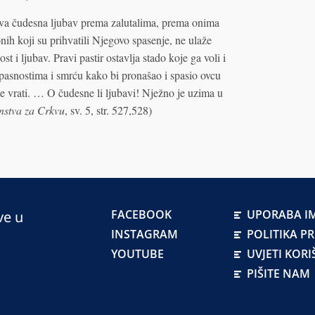
tova čudesna ljubav prema zalutalima, prema onima
nih koji su prihvatili Njegovo spasenje, ne ulaže
t i ljubav. Pravi pastir ostavlja stado koje ga voli i
opasnostima i smrću kako bi pronašao i spasio ovcu
 ne vrati. … O čudesne li ljubavi! Nježno je uzima u
nstva za Crkvu
, sv. 5, str. 527,528)
FACEBOOK
UPORABA IM
ve u
INSTAGRAM
POLITIKA P
YOUTUBE
UVJETI KORI
PIŠITE NAM