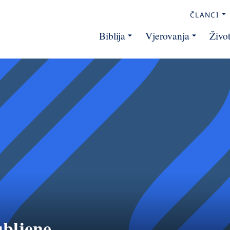
ČLANCI
Biblija
Vjerovanja
Živo
ubljene