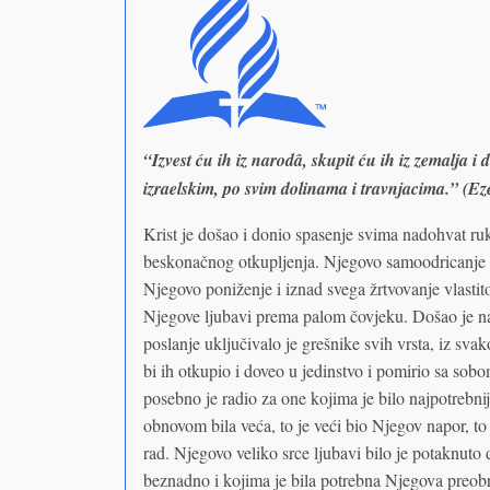
“Izvest ću ih iz narodâ, skupit ću ih iz zemalja 
izraelskim, po svim dolinama i travnjacima.” (Ez
Krist je došao i donio spasenje svima nadohvat ruk
beskonačnog otkupljenja. Njegovo samoodricanje 
Njegovo poniženje i iznad svega žrtvovanje vlastitog
Njegove ljubavi prema palom čovjeku. Došao je na 
poslanje uključivalo je grešnike svih vrsta, iz svak
bi ih otkupio i doveo u jedinstvo i pomirio sa sobo
posebno je radio za one kojima je bilo najpotrebnij
obnovom bila veća, to je veći bio Njegov napor, to 
rad. Njegovo veliko srce ljubavi bilo je potaknuto d
beznadno i kojima je bila potrebna Njegova preobr