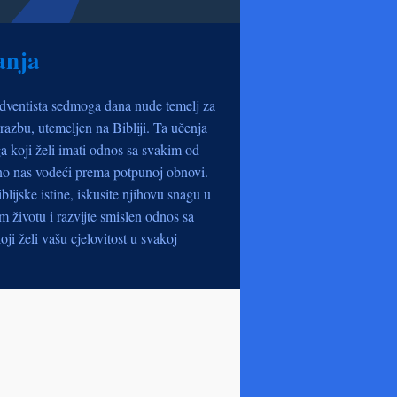
anja
dventista sedmoga dana nude temelj za
razbu, utemeljen na Bibliji. Ta učenja
a koji želi imati odnos sa svakim od
no nas vodeći prema potpunoj obnovi.
iblijske istine, iskusite njihovu snagu u
životu i razvijte smislen odnos sa
oji želi vašu cjelovitost u svakoj