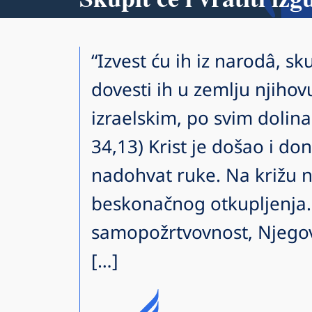
“Izvest ću ih iz narodâ, sku
dovesti ih u zemlju njih
izraelskim, po svim dolina
34,13) Krist je došao i do
nadohvat ruke. Na križu na
beskonačnog otkupljenja.
samopožrtvovnost, Njegov
[…]