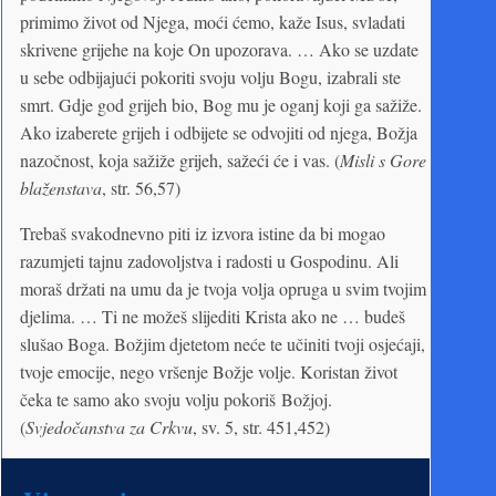
primimo život od Njega, moći ćemo, kaže Isus, svladati
skrivene grijehe na koje On upozorava. … Ako se uzdate
u sebe odbijajući pokoriti svoju volju Bogu, izabrali ste
smrt. Gdje god grijeh bio, Bog mu je oganj koji ga sažiže.
Ako izaberete grijeh i odbijete se odvojiti od njega, Božja
nazočnost, koja sažiže grijeh, sažeći će i vas. (
Misli s Gore
blaženstava
, str. 56,57)
Trebaš svakodnevno piti iz izvora istine da bi mogao
razumjeti tajnu zadovoljstva i radosti u Gospodinu. Ali
moraš držati na umu da je tvoja volja opruga u svim tvojim
djelima. … Ti ne možeš slijediti Krista ako ne … budeš
slušao Boga. Božjim djetetom neće te učiniti tvoji osjećaji,
tvoje emocije, nego vršenje Božje volje. Koristan život
čeka te samo ako svoju volju pokoriš Božjoj.
(
Svjedočanstva za Crkvu
, sv. 5, str. 451,452)