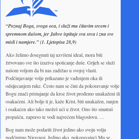
“Poznaj Boga, svoga oca, i služi mu čitavim srcem i
spremnom dušom, jer Jahve ispituje sva srca i zna sve
misli i namjere.” (1. Ljetopisa 28,9)
Ako želimo dosegnuti taj uzvišeni ideal, mora biti
žrtvovano sve što izaziva spoticanje duše. Grijeh se služi
našom voljom da bi nas zadržao u svojoj vlasti.
Podčinjavanje volje prikazano je vađenjem oka ili
odsijecanjem ruke. Često nam se čini da pokoravanje volje
Bogu znači pristajanje da kroz život prođemo unakaženi ili
osakaćeni. Ali bolje ti je, kaže Krist, biti unakažen, ranjen
i osakaćen ako tako možeš ući u život. Ono što smatraš
propašću, zapravo te vodi najvećem blagoslovu. …
Bog nam može podariti život jedino ako svoju volju
podčinimo Njegovoj. Jedino ako, pokoravajući Mu se,