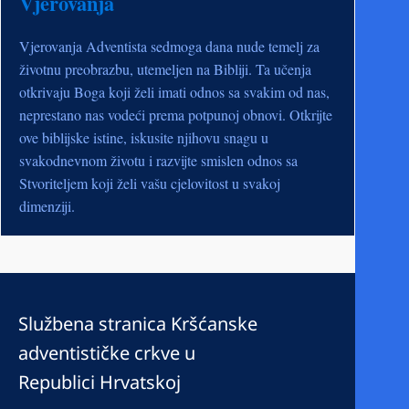
Vjerovanja
Vjerovanja Adventista sedmoga dana nude temelj za
životnu preobrazbu, utemeljen na Bibliji. Ta učenja
otkrivaju Boga koji želi imati odnos sa svakim od nas,
neprestano nas vodeći prema potpunoj obnovi. Otkrijte
ove biblijske istine, iskusite njihovu snagu u
svakodnevnom životu i razvijte smislen odnos sa
Stvoriteljem koji želi vašu cjelovitost u svakoj
dimenziji.
Službena stranica Kršćanske
adventističke crkve u
Republici Hrvatskoj