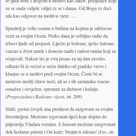
se ljudi bore s Bogom u molitvi kao Jakov, posljedice koje
su se onda vidjele vidjet će se i danas. Od Boga će doći
sila kao odgovor na molitvu vjere. …
Spasitelj je volio osamu u brdima na kojima je održavao
vezu sa svojim Ocem. Preko dana je ozbiljno radio da
izbavi ljude od propasti. Liječio je bolesne, tješio žalosne,
vraćao u život umrle i donosio nadu i radost onima koji su
očajavali. Nakon što je svoj posao za taj dan završio,
odlazio bi iz večeri u večer daleko od gradske vreve i
klanjao se u molitvi pred svojim Ocem. Često bi se
nastavio moliti čitave noći, ali se s tih sastanaka vraćao
osnažen i osvježen, spreman za dužnost i kušnju.
(
Propovjednici Radosne vijesti
, str. 209)
Slabi, grešni čovjek ima prednost da razgovara sa svojim
Stvoriteljem. Možemo izgovarati riječi koje dopiru do
prijestolja Vladara svemira. S Isusom možemo razgovarati
dok hodamo putom i On kaže: Stojim ti zdesna! (
Isto
, str.