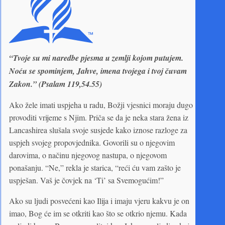
“Tvoje su mi naredbe pjesma u zemlji kojom putujem.
Noću se spominjem, Jahve, imena tvojega i tvoj čuvam
Zakon.” (Psalam 119,54.55)
Ako žele imati uspjeha u radu, Božji vjesnici moraju dugo
provoditi vrijeme s Njim. Priča se da je neka stara žena iz
Lancashirea slušala svoje susjede kako iznose razloge za
uspjeh svojeg propovjednika. Govorili su o njegovim
darovima, o načinu njegovog nastupa, o njegovom
ponašanju. “Ne,” rekla je starica, “reći ću vam zašto je
uspješan. Vaš je čovjek na ‘Ti’ sa Svemogućim!”
Ako su ljudi posvećeni kao Ilija i imaju vjeru kakvu je on
imao, Bog će im se otkriti kao što se otkrio njemu. Kada