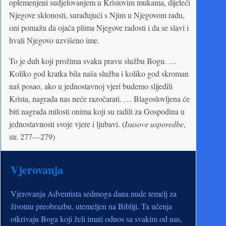
oplemenjeni sudjelovanjem u Kristovim mukama, dijeleći
Njegove sklonosti, surađujući s Njim u Njegovom radu,
oni pomažu da ojača plima Njegove radosti i da se slavi i
hvali Njegovo uzvišeno ime.
To je duh koji prožima svaku pravu službu Bogu. …
Koliko god kratka bila naša služba i koliko god skroman
naš posao, ako u jednostavnoj vjeri budemo slijedili
Krista, nagrada nas neće razočarati. … Blagoslovljena će
biti nagrada milosti onima koji su radili za Gospodina u
jednostavnosti svoje vjere i ljubavi. (
Isusove usporedbe
,
str. 277—279)
Vjerovanja
Vjerovanja Adventista sedmoga dana nude temelj za
životnu preobrazbu, utemeljen na Bibliji. Ta učenja
otkrivaju Boga koji želi imati odnos sa svakim od nas,