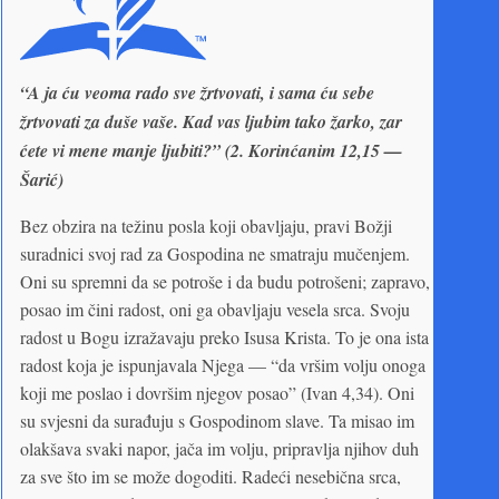
“A ja ću veoma rado sve žrtvovati, i sama ću sebe
žrtvovati za duše vaše. Kad vas ljubim tako žarko, zar
ćete vi mene manje ljubiti?” (2. Korinćanim 12,15 —
Šarić)
Bez obzira na težinu posla koji obavljaju, pravi Božji
suradnici svoj rad za Gospodina ne smatraju mučenjem.
Oni su spremni da se potroše i da budu potrošeni; zapravo,
posao im čini radost, oni ga obavljaju vesela srca. Svoju
radost u Bogu izražavaju preko Isusa Krista. To je ona ista
radost koja je ispunjavala Njega — “da vršim volju onoga
koji me poslao i dovršim njegov posao” (Ivan 4,34). Oni
su svjesni da surađuju s Gospodinom slave. Ta misao im
olakšava svaki napor, jača im volju, pripravlja njihov duh
za sve što im se može dogoditi. Radeći nesebična srca,