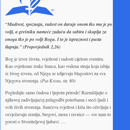
“Mudrost, spoznaju, radost on daruje onom tko mu je po
volji, a grešniku nameće zadaću da sabira i skuplja za
onoga tko je po volji Bogu. I to je ispraznost i pusta
tlapnja.” (Propovjednik 2,26)
Bog je izvor života, svjetlosti i radosti cijelom svemiru.
Kao svjetlosne zrake Sunca, kao vodena struja koja izbija
iz živog izvora, od Njega se izlijevaju blagoslovi na sva
Njegova stvorenja. (
Put Kristu
, str. 80)
Pogledajte samo čudesa i ljepotu prirode! Razmišljajte o
njihovoj zadivljujućoj prilagodbi potrebama i sreći ljudi i
svih živih stvorenja. Sunčeva svjetlost i kiša što oživljuju i
osvježavaju zemlju, bregovi, mora i ravnice — sve nam to
govori o Stvoriteljevoj ljubavi. …