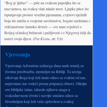
“Bog je ljubav” — piše na svakom pupoljku što se
rascvjetava, na svakoj vlati mlade trave. Ljupke ptice što
ispunjavaju prostor veselim pjesmama, cvjetovi nježnih
boja što mirišu u svojemu savršenstvu, bogato razlistano i
veličanstveno šumsko drveće — sve nam svjedoči o
Božjoj očinskoj brižnosti i pažljivosti i o Njegovoj želji da
usreći svoju djecu. (
Put Kristu
, str. 5,6)
Vjerovanja
Vjerovanja Adventista sedmoga dana nude temelj za
životnu preobrazbu, utemeljen na Bibliji. Ta učenja
otkrivaju Boga koji želi imati odnos sa svakim od nas,
neprestano nas vodeći prema potpunoj obnovi. Otkrijte
ove biblijske istine, iskusite njihovu snagu u
svakodnevnom životu i razvijte smislen odnos sa
Stvoriteljem koji želi vašu cjelovitost u svakoj