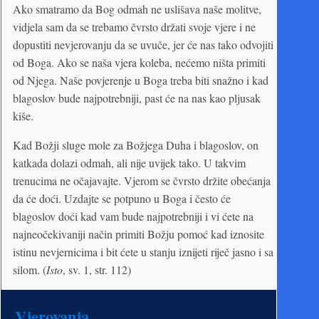
Ako smatramo da Bog odmah ne uslišava naše molitve,
vidjela sam da se trebamo čvrsto držati svoje vjere i ne
dopustiti nevjerovanju da se uvuče, jer će nas tako odvojiti
od Boga. Ako se naša vjera koleba, nećemo ništa primiti
od Njega. Naše povjerenje u Boga treba biti snažno i kad
blagoslov bude najpotrebniji, past će na nas kao pljusak
kiše.
Kad Božji sluge mole za Božjega Duha i blagoslov, on
katkada dolazi odmah, ali nije uvijek tako. U takvim
trenucima ne očajavajte. Vjerom se čvrsto držite obećanja
da će doći. Uzdajte se potpuno u Boga i često će
blagoslov doći kad vam bude najpotrebniji i vi ćete na
najneočekivaniji način primiti Božju pomoć kad iznosite
istinu nevjernicima i bit ćete u stanju iznijeti riječ jasno i sa
silom. (
Isto
, sv. 1, str. 112)
Vjerovanja