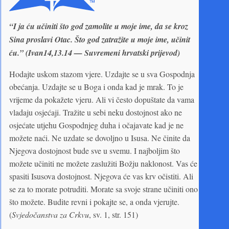
“I ja ću učiniti što god zamolite u moje ime, da se kroz
Sina proslavi Otac. Što god zatražite u moje ime, učinit
ću.” (Ivan14,13.14 — Suvremeni hrvatski prijevod)
Hodajte uskom stazom vjere. Uzdajte se u sva Gospodnja
obećanja. Uzdajte se u Boga i onda kad je mrak. To je
vrijeme da pokažete vjeru. Ali vi često dopuštate da vama
vladaju osjećaji. Tražite u sebi neku dostojnost ako ne
osjećate utjehu Gospodnjeg duha i očajavate kad je ne
možete naći. Ne uzdate se dovoljno u Isusa. Ne činite da
Njegova dostojnost bude sve u svemu. I najboljim što
možete učiniti ne možete zaslužiti Božju naklonost. Vas će
spasiti Isusova dostojnost. Njegova će vas krv očistiti. Ali
se za to morate potruditi. Morate sa svoje strane učiniti ono
što možete. Budite revni i pokajte se, a onda vjerujte.
(
Svjedočanstva za Crkvu
, sv. 1, str. 151)