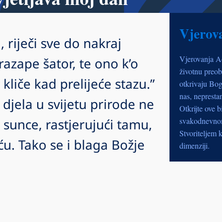
Vjerov
, riječi sve do nakraj
Vjerovanja A
razape šator, te ono k’o
životnu preob
v kliče kad prelijeće stazu.”
otkrivaju Bog
nas, nepresta
djela u svijetu prirode ne
Otkrijte ove b
 sunce, rastjerujući tamu,
svakodnevnom 
Stvoriteljem k
u. Tako se i blaga Božje
dimenziji.