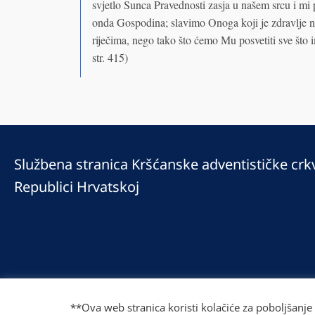
svjetlo Sunca Pravednosti zasja u našem srcu i mi
onda Gospodina; slavimo Onoga koji je zdravlje 
riječima, nego tako što ćemo Mu posvetiti sve što 
str. 415)
Službena stranica Kršćanske adventističke crk
Republici Hrvatskoj
© 2025 Copyright © 2023 Kršćanska adventistička crkva u Republici Hrv
Prilaz Gjure Deželića 77 Zagreb 10000 Hrvatska 01 236 1900
**Ova web stranica koristi kolačiće za poboljšanje