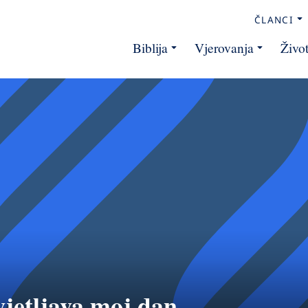
ČLANCI
Biblija
Vjerovanja
Živo
vjetljava moj dan