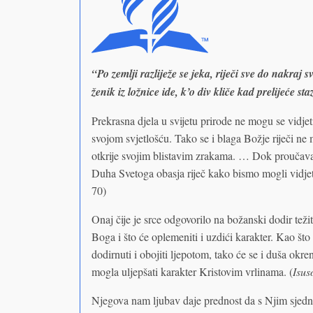
“Po zemlji razliježe se jeka, riječi sve do nakraj 
ženik iz ložnice ide, k’o div kliče kad prelijeće s
Prekrasna djela u svijetu prirode ne mogu se vidjet
svojom svjetlošću. Tako se i blaga Božje riječi ne
otkrije svojim blistavim zrakama. … Dok proučava
Duha Svetoga obasja riječ kako bismo mogli vidjeti 
70)
Onaj čije je srce odgovorilo na božanski dodir tež
Boga i što će oplemeniti i uzdići karakter. Kao što
dodirnuti i obojiti ljepotom, tako će se i duša okr
mogla uljepšati karakter Kristovim vrlinama. (
Isus
Njegova nam ljubav daje prednost da s Njim sjed