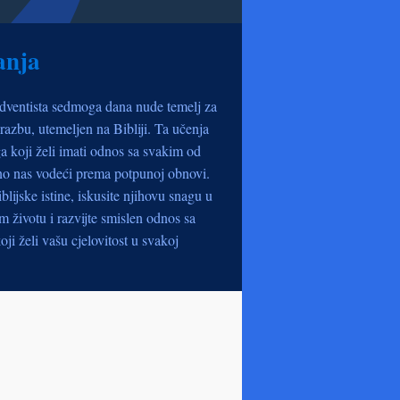
anja
dventista sedmoga dana nude temelj za
razbu, utemeljen na Bibliji. Ta učenja
a koji želi imati odnos sa svakim od
no nas vodeći prema potpunoj obnovi.
iblijske istine, iskusite njihovu snagu u
životu i razvijte smislen odnos sa
oji želi vašu cjelovitost u svakoj