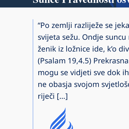
“Po zemlji razliježe se jeka
svijeta sežu. Ondje suncu 
ženik iz ložnice ide, k’o di
(Psalam 19,4.5) Prekrasna 
mogu se vidjeti sve dok ih
ne obasja svojom svjetlošć
riječi […]