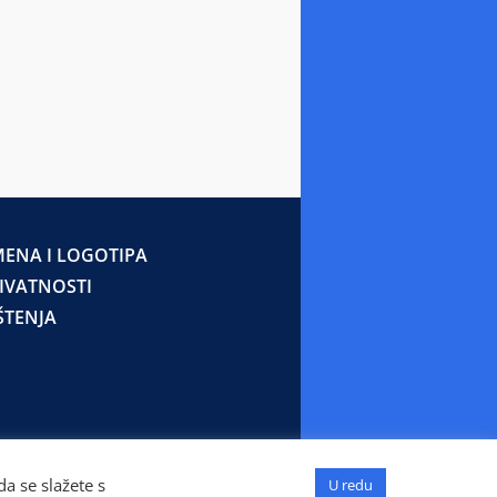
ENA I LOGOTIPA
RIVATNOSTI
ŠTENJA
a se slažete s
U redu