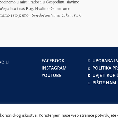
 počinemo u miru i radosti u Gospodinu, slavimo
našega lica i naš Bog. Hvalimo Ga ne samo
imamo i što jesmo. (
Svjedočanstva za Crkvu
, sv. 6,
FACEBOOK
UPORABA IM
ve u
INSTAGRAM
POLITIKA P
YOUTUBE
UVJETI KORI
PIŠITE NAM
atskoj
 korisničkog iskustva. Korištenjem naše web stranice potvrđujete d