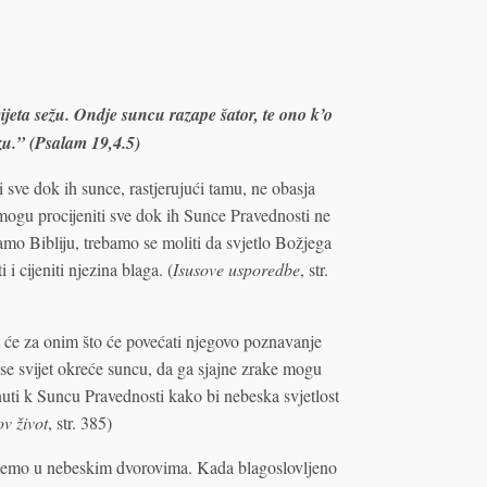
svijeta sežu. Ondje suncu razape šator, te ono k’o
tazu.” (Psalam 19,4.5)
i sve dok ih sunce, rastjerujući tamu, ne obasja
 mogu procijeniti sve dok ih Sunce Pravednosti ne
mo Bibliju, trebamo se moliti da svjetlo Božjega
i cijeniti njezina blaga. (
Isusove usporedbe
, str.
it će za onim što će povećati njegovo poznavanje
 se svijet okreće suncu, da ga sjajne zrake mogu
enuti k Suncu Pravednosti kako bi nebeska svjetlost
ov život
, str. 385)
nemo u nebeskim dvorovima. Kada blagoslovljeno