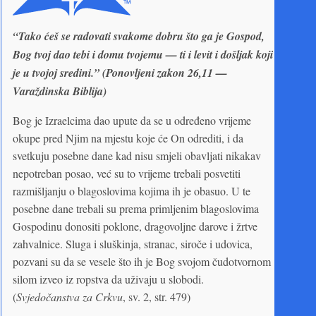
“Tako ćeš se radovati svakome dobru što ga je Gospod,
Bog tvoj dao tebi i domu tvojemu — ti i levit i došljak koji
je u tvojoj sredini.” (Ponovljeni zakon 26,11 —
Varaždinska Biblija)
Bog je Izraelcima dao upute da se u određeno vrijeme
okupe pred Njim na mjestu koje će On odrediti, i da
svetkuju posebne dane kad nisu smjeli obavljati nikakav
nepotreban posao, već su to vrijeme trebali posvetiti
razmišljanju o blagoslovima kojima ih je obasuo. U te
posebne dane trebali su prema primljenim blagoslovima
Gospodinu donositi poklone, dragovoljne darove i žrtve
zahvalnice. Sluga i sluškinja, stranac, siroče i udovica,
pozvani su da se vesele što ih je Bog svojom čudotvornom
silom izveo iz ropstva da uživaju u slobodi.
(
Svjedočanstva za Crkvu
, sv. 2, str. 479)