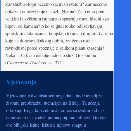
Zar službu Bogu nećemo sačuvati svetom? Zar nećemo
pokazati oduševljenje u službi Njemu? Zar ćemo pred
velikim i uzvišenim istinama o spasenju ostati hladni kao
kipovi od kamena? Ako se ljudi toliko oduševljavaju
sportskim utakmicama, konjskim trkama i drugim stvarima
koje ne donose nikakvog dobra, zar ćemo ostati
ravnodušni pored spoznaje o velikom planu spasenja?
Neka ... Crkva i nadalje radosno služi Gospodinu.
(
Counsels to Teachers
, str. 371)
Vjerovanja
Vjerovanja Adventista sedmoga dana nude temelj za
životnu preobrazbu, utemeljen na Bibliji. Ta učenja
otkrivaju Boga koji želi imati odnos sa svakim od nas,
neprestano nas vodeći prema potpunoj obnovi. Otkrijte
ove biblijske istine, iskusite njihovu snagu u