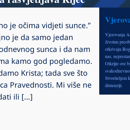
Vjerov
no je očima vidjeti sunce.”
Vjerovanja A
jno je da samo jedan
životnu preob
podnevnog sunca i da nam
otkrivaju Bog
nas, nepresta
čima kamo god pogledamo.
Otkrijte ove b
damo Krista; tada sve što
svakodnevnom 
Stvoriteljem k
ca Pravednosti. Mi više ne
dimenziji.
i ili […]