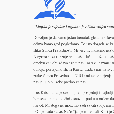
“Ljupka je svjetlost i ugodno je očima vidjeti su
Dovoljno je da samo jedan trenutak gledamo slav
očima kamo god pogledamo. To isto događa se kad 
sliku Sunca Pravednosti. Mi više ne možemo nešto 
Njegova slika urezuje se u našu dušu, prožima na
omekšava i obuzdava cijelu našu narav. Razmišl
obličje: postajemo slični Kristu. Tada s nas na sve 
zrake Sunca Pravednosti. Naš karakter se mijenja. 
nas je ljubio i sebe predao za nas.
Isus Krist nama je sve — prvi, posljednji i najbol
boji sve u nama; to čini osnovu i potku u našem tka
i život. Mi stoga ne možemo zadržavati svoje misli
i On je nada slave. Naše “ja” je mrtvo, ali Krist je