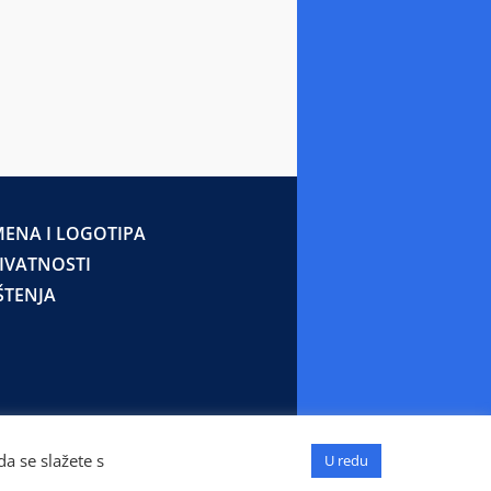
ENA I LOGOTIPA
RIVATNOSTI
ŠTENJA
a se slažete s
U redu