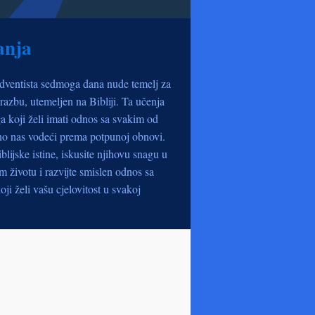
anja
dventista sedmoga dana nude temelj za
razbu, utemeljen na Bibliji. Ta učenja
a koji želi imati odnos sa svakim od
no nas vodeći prema potpunoj obnovi.
iblijske istine, iskusite njihovu snagu u
životu i razvijte smislen odnos sa
oji želi vašu cjelovitost u svakoj