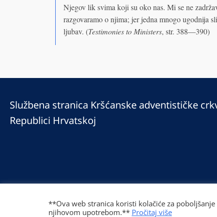
Njegov lik svima koji su oko nas. Mi se ne zadrža
razgovaramo o njima; jer jedna mnogo ugodnija sl
ljubav. (
Testimonies to Ministers
, str. 388—390)
Službena stranica Kršćanske adventističke crk
Republici Hrvatskoj
© 2025 Copyright © 2023 Kršćanska adventistička crkva u Republici Hrv
Prilaz Gjure Deželića 77 Zagreb 10000 Hrvatska 01 236 1900
**Ova web stranica koristi kolačiće za poboljšanje
njihovom upotrebom.**
Pročitaj više