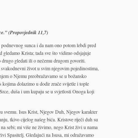
nce.” (Propovjednik 11,7)
u podnevnog sunca i da nam ono potom lebdi pred
gledamo Krista; tada sve što vidimo odsjajuje
drugo gledati ili o nečemu drugom govoriti.
š svakodnevni život u svim njegovim pojedinostima,
janjem o Njemu preobražavamo se u božansko
s kojima dolazimo u dodir zrače svijetle i tople
Srce, duša i um kupaju se u svjetlosti Onoga koji
ji u svemu. Isus Krist, Njegov Duh, Njegov karakter
nju, tkivo cijelog našeg bića. Kristove riječi duh su
 na sebi; mi više ne živimo, nego Krist živi u nama
 živi Spasitelj. Gledajući na Isusa, mi odražavamo