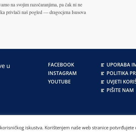
vamo na svojim razočaranjima, pa čak ni ne
ika privlači naš pogled — dragocjena Isusova
FACEBOOK
UPORABA IM
ve u
INSTAGRAM
POLITIKA P
YOUTUBE
UVJETI KORI
PIŠITE NAM
atskoj
 korisničkog iskustva. Korištenjem naše web stranice potvrđujete d