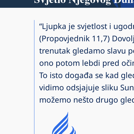
“Ljupka je svjetlost i ugod
(Propovjednik 11,7) Dovol
trenutak gledamo slavu 
ono potom lebdi pred o
To isto događa se kad gle
vidimo odsjajuje sliku Sun
možemo nešto drugo gledat