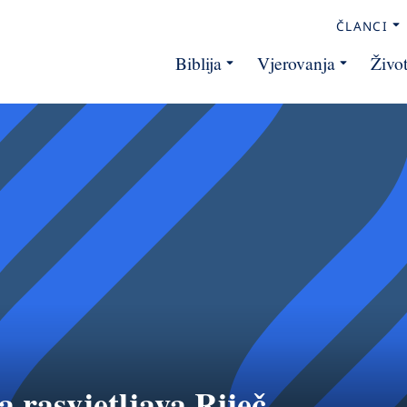
ČLANCI
Biblija
Vjerovanja
Živo
 rasvjetljava Riječ