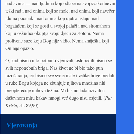
nad svima — nad ljudima koji odlaze na svoj svakodnevni
teški rad i nad onima koji se mole, nad onima koji navečer
idu na počinak i nad onima koji ujutro ustaju, nad
bogatašem koji se gosti u svojoj palači i nad siromahom
koji u oskudici okuplja svoju djecu za stolom. Nema
prolivene suze koju Bog nije vidio. Nema smiješka koji
On nije opazio.
O, kad bismo u to potpuno vjerovali, oslobodili bismo se
svih nepotrebnih briga. Naš život ne bi bio tako pun
razočaranja, jer bismo sve svoje male i velike brige predali
u ruke Bogu kojega ne zbunjuje njihova množina niti
preopterećuje njihova težina. Mi bismo tada uživali u
duševnom miru kakav mnogi već dugo nisu osjetili. (
Put
Kristu
, str. 89,90)
Vjerovanja