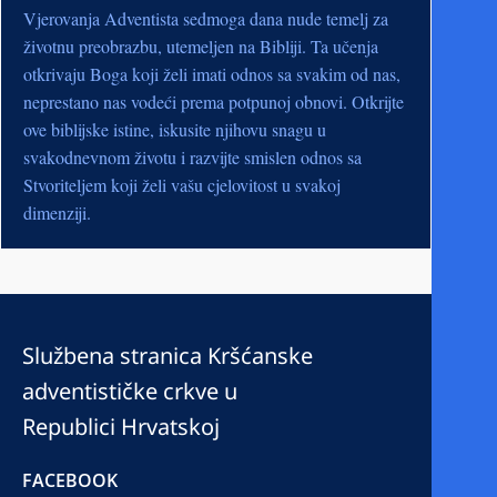
Vjerovanja Adventista sedmoga dana nude temelj za
životnu preobrazbu, utemeljen na Bibliji. Ta učenja
otkrivaju Boga koji želi imati odnos sa svakim od nas,
neprestano nas vodeći prema potpunoj obnovi. Otkrijte
ove biblijske istine, iskusite njihovu snagu u
svakodnevnom životu i razvijte smislen odnos sa
Stvoriteljem koji želi vašu cjelovitost u svakoj
dimenziji.
Službena stranica Kršćanske
adventističke crkve u
Republici Hrvatskoj
FACEBOOK