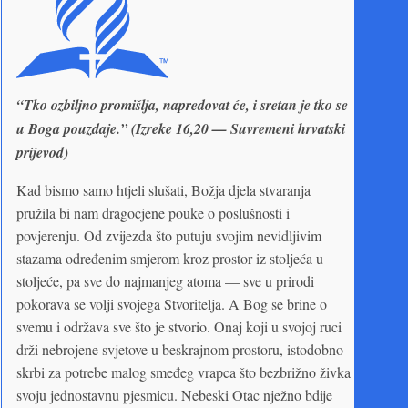
“Tko ozbiljno promišlja, napredovat će, i sretan je tko se
u Boga pouzdaje.” (Izreke 16,20 — Suvremeni hrvatski
prijevod)
Kad bismo samo htjeli slušati, Božja djela stvaranja
pružila bi nam dragocjene pouke o poslušnosti i
povjerenju. Od zvijezda što putuju svojim nevidljivim
stazama određenim smjerom kroz prostor iz stoljeća u
stoljeće, pa sve do najmanjeg atoma — sve u prirodi
pokorava se volji svojega Stvoritelja. A Bog se brine o
svemu i održava sve što je stvorio. Onaj koji u svojoj ruci
drži nebrojene svjetove u beskrajnom prostoru, istodobno
skrbi za potrebe malog smeđeg vrapca što bezbrižno živka
svoju jednostavnu pjesmicu. Nebeski Otac nježno bdije