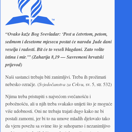
“Ovako kaže Bog Svevladar: ‘Post u četvrtom, petom,
sedmom i desetome mjesecu postat će narodu Jude dani
veselja i radosti. Bit će to veseli blagdani. Zato volite
istinu i mir.’” (Zaharija 8,19 — Suvremeni hrvatski
prijevod)
Naši sastanci trebaju biti zanimljivi. Treba ih prožimati
nebesko ozračje. (
Svjedočanstva za Crkvu,
sv. 5, str. 532)
Njima treba pristupiti s najvećom svečanošću i
pobožnošću, ali u njih treba svakako unijeti što je moguće
više udobnosti. Oni ne trebaju trajati dugo kako ne bi
postali zamorni, jer bi to na umove mladih djelovalo tako
da vjeru povežu sa svime što je suhoparno i nezanimljivo