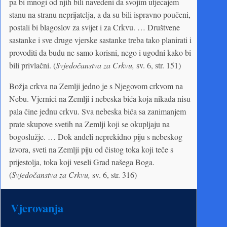
pa bi mnogi od njih bili navedeni da svojim utjecajem
stanu na stranu neprijatelja, a da su bili ispravno poučeni,
postali bi blagoslov za svijet i za Crkvu. … Društvene
sastanke i sve druge vjerske sastanke treba tako planirati i
provoditi da budu ne samo korisni, nego i ugodni kako bi
bili privlačni. (
Svjedočanstva za Crkvu,
sv. 6, str. 151)
Božja crkva na Zemlji jedno je s Njegovom crkvom na
Nebu. Vjernici na Zemlji i nebeska bića koja nikada nisu
pala čine jednu crkvu. Sva nebeska bića sa zanimanjem
prate skupove svetih na Zemlji koji se okupljaju na
bogoslužje. … Dok anđeli neprekidno piju s nebeskog
izvora, sveti na Zemlji piju od čistog toka koji teče s
prijestolja, toka koji veseli Grad našega Boga.
(
Svjedočanstva za Crkvu,
sv. 6, str. 316)
Vjerovanja