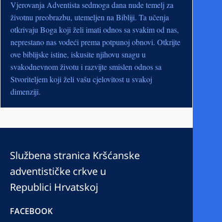
Vjerovanja Adventista sedmoga dana nude temelj za
životnu preobrazbu, utemeljen na Bibliji. Ta učenja
otkrivaju Boga koji želi imati odnos sa svakim od nas,
neprestano nas vodeći prema potpunoj obnovi. Otkrijte
ove biblijske istine, iskusite njihovu snagu u
svakodnevnom životu i razvijte smislen odnos sa
Stvoriteljem koji želi vašu cjelovitost u svakoj
dimenziji.
Službena stranica Kršćanske
adventističke crkve u
Republici Hrvatskoj
FACEBOOK