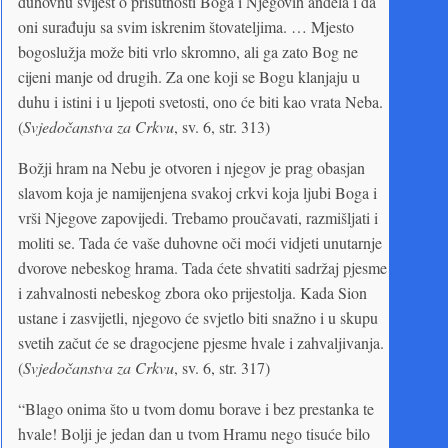
duhovnu svijest o prisutnosti Boga i Njegovih anđela i da
oni surađuju sa svim iskrenim štovateljima. … Mjesto
bogoslužja može biti vrlo skromno, ali ga zato Bog ne
cijeni manje od drugih. Za one koji se Bogu klanjaju u
duhu i istini i u ljepoti svetosti, ono će biti kao vrata Neba.
(
Svjedočanstva za Crkvu
, sv. 6, str. 313)
Božji hram na Nebu je otvoren i njegov je prag obasjan
slavom koja je namijenjena svakoj crkvi koja ljubi Boga i
vrši Njegove zapovijedi. Trebamo proučavati, razmišljati i
moliti se. Tada će vaše duhovne oči moći vidjeti unutarnje
dvorove nebeskog hrama. Tada ćete shvatiti sadržaj pjesme
i zahvalnosti nebeskog zbora oko prijestolja. Kada Sion
ustane i zasvijetli, njegovo će svjetlo biti snažno i u skupu
svetih začut će se dragocjene pjesme hvale i zahvaljivanja.
(
Svjedočanstva za Crkvu
, sv. 6, str. 317)
“Blago onima što u tvom domu borave i bez prestanka te
hvale! Bolji je jedan dan u tvom Hramu nego tisuće bilo