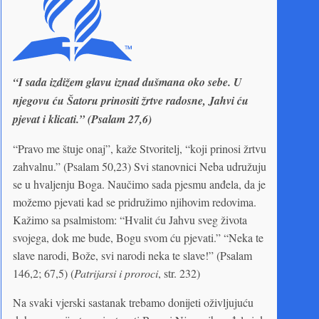
“I sada izdižem glavu iznad dušmana oko sebe. U
njegovu ću Šatoru prinositi žrtve radosne, Jahvi ću
pjevat i klicati.” (Psalam 27,6)
“Pravo me štuje onaj”, kaže Stvoritelj, “koji prinosi žrtvu
zahvalnu.” (Psalam 50,23) Svi stanovnici Neba udružuju
se u hvaljenju Boga. Naučimo sada pjesmu anđela, da je
možemo pjevati kad se pridružimo njihovim redovima.
Kažimo sa psalmistom: “Hvalit ću Jahvu sveg života
svojega, dok me bude, Bogu svom ću pjevati.” “Neka te
slave narodi, Bože, svi narodi neka te slave!” (Psalam
146,2; 67,5) (
Patrijarsi i proroci
, str. 232)
Na svaki vjerski sastanak trebamo donijeti oživljujuću