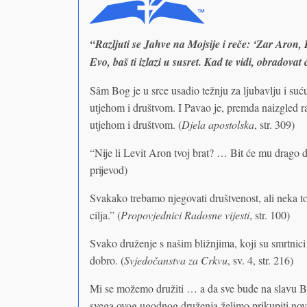
“Razljuti se Jahve na Mojsije i reče: ‘Zar Aron, L
Evo, baš ti izlazi u susret. Kad te vidi, obradovat 
Sâm Bog je u srce usadio težnju za ljubavlju i su
utjehom i društvom. I Pavao je, premda naizgled 
utjehom i društvom. (
Djela apostolska
, str. 309)
“Nije li Levit Aron tvoj brat? … Bit će mu drago 
prijevod)
Svakako trebamo njegovati društvenost, ali neka t
cilja.” (
Propovjednici Radosne vijesti
, str. 100)
Svako druženje s našim bližnjima, koji su smrtnici k
dobro. (
Svjedočanstva za Crkvu
, sv. 4, str. 216)
Mi se možemo družiti … a da sve bude na slavu Bog
svega ovog ugodnog druženja želimo prikupiti nov