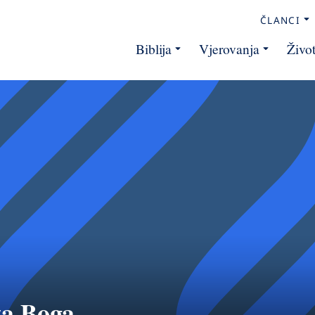
ČLANCI
Biblija
Vjerovanja
Živo
za Boga