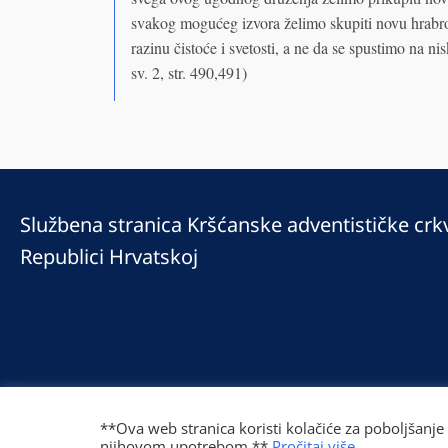
svakog mogućeg izvora želimo skupiti novu hrabros
razinu čistoće i svetosti, a ne da se spustimo na nis
sv. 2, str. 490,491)
Službena stranica Kršćanske adventističke crk
Republici Hrvatskoj
© 2025 Copyright © 2023 Kršćanska adventistička crkva u Republici Hrv
Prilaz Gjure Deželića 77 Zagreb 10000 Hrvatska 01 236 1900
**Ova web stranica koristi kolačiće za poboljšanje
njihovom upotrebom.**
Pročitaj više