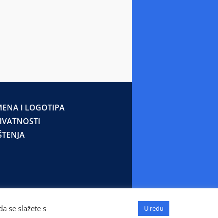
ENA I LOGOTIPA
RIVATNOSTI
ŠTENJA
a se slažete s
U redu