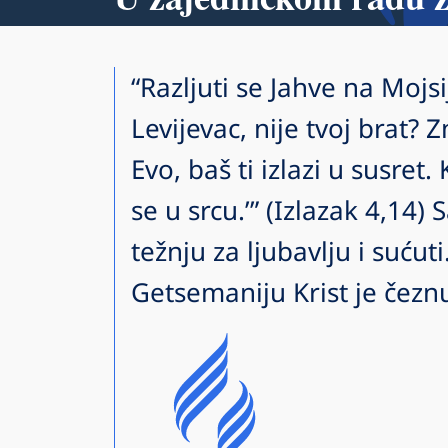
“Razljuti se Jahve na Mojsi
Levijevac, nije tvoj brat? Z
Evo, baš ti izlazi u susret.
se u srcu.’” (Izlazak 4,14)
težnju za ljubavlju i suću
Getsemaniju Krist je čezn