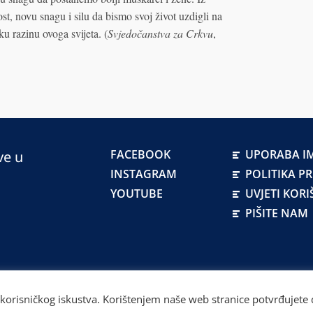
t, novu snagu i silu da bismo svoj život uzdigli na
ku razinu ovoga svijeta. (
Svjedočanstva za Crkvu
,
FACEBOOK
UPORABA IM
ve u
INSTAGRAM
POLITIKA P
YOUTUBE
UVJETI KORI
PIŠITE NAM
atskoj
 korisničkog iskustva. Korištenjem naše web stranice potvrđujete d