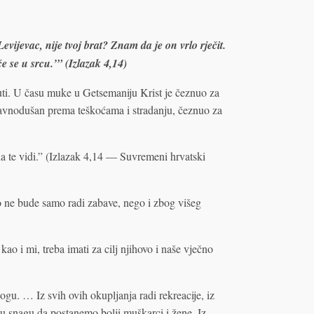
evijevac, nije tvoj brat? Znam da je on vrlo rječit.
će se u srcu.’” (Izlazak 4,14)
ćuti. U času muke u Getsemaniju Krist je čeznuo za
ravnodušan prema teškoćama i stradanju, čeznuo za
da te vidi.” (Izlazak 4,14 — Suvremeni hrvatski
o ne bude samo radi zabave, nego i zbog višeg
ao i mi, treba imati za cilj njihovo i naše vječno
u. … Iz svih ovih okupljanja radi rekreacije, iz
u snagu da postanemo bolji muškarci i žene. Iz