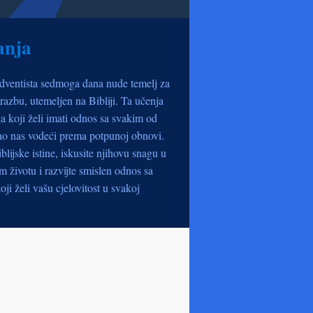
anja
dventista sedmoga dana nude temelj za
razbu, utemeljen na Bibliji. Ta učenja
a koji želi imati odnos sa svakim od
no nas vodeći prema potpunoj obnovi.
iblijske istine, iskusite njihovu snagu u
životu i razvijte smislen odnos sa
oji želi vašu cjelovitost u svakoj