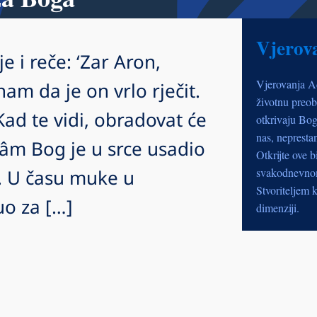
Vjerov
je i reče: ‘Zar Aron,
Vjerovanja A
nam da je on vrlo rječit.
životnu preob
 Kad te vidi, obradovat će
otkrivaju Bog
nas, nepresta
 Sâm Bog je u srce usadio
Otkrijte ove b
ti. U času muke u
svakodnevnom 
Stvoriteljem k
uo za […]
dimenziji.