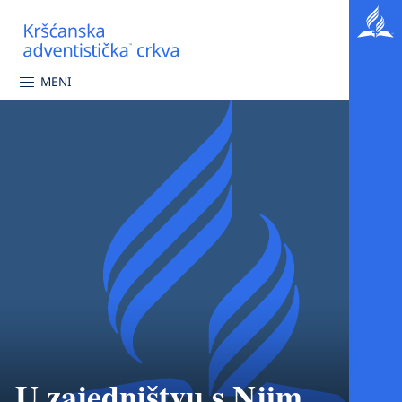
MENI
U zajedništvu s Njim