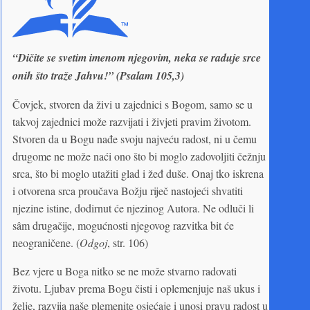
“Dičite se svetim imenom njegovim, neka se raduje srce
onih što traže Jahvu!” (Psalam 105,3)
Čovjek, stvoren da živi u zajednici s Bogom, samo se u
takvoj zajednici može razvijati i živjeti pravim životom.
Stvoren da u Bogu nađe svoju najveću radost, ni u čemu
drugome ne može naći ono što bi moglo zadovoljiti čežnju
srca, što bi moglo utažiti glad i žeđ duše. Onaj tko iskrena
i otvorena srca proučava Božju riječ nastojeći shvatiti
njezine istine, dodirnut će njezinog Autora. Ne odluči li
sâm drugačije, mogućnosti njegovog razvitka bit će
neograničene. (
Odgoj
, str. 106)
Bez vjere u Boga nitko se ne može stvarno radovati
životu. Ljubav prema Bogu čisti i oplemenjuje naš ukus i
želje, razvija naše plemenite osjećaje i unosi pravu radost u