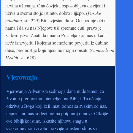
nevina uživanja. Ona čovjeka osposobljava da cijeni i
uživa u svemu što je istinito, dobro i lijepo. (
Poruke
mladima
, str. 229) Biti svjestan da su Gospodnje oči na
nama i da su nas Njegove uši spremne čuti, pravo je
zadovoljstvo. Znati da imamo Prijatelja koji nas nikada
neće iznevjeriti i kojemu se možemo povjeriti iz dubine
duše, prednost je koju riječi ne mogu opisati. (
Counsels on
Health
, str. 628)
Vjerovanja
Vjerovanja Adventista sedmoga dana nude temelj za
životnu preobrazbu, utemeljen na Bibliji. Ta učenja
otkrivaju Boga koji želi imati odnos sa svakim od nas,
neprestano nas vodeći prema potpunoj obnovi. Otkrijte
ove biblijske istine, iskusite njihovu snagu u
svakodnevnom životu i razvijte smislen odnos sa