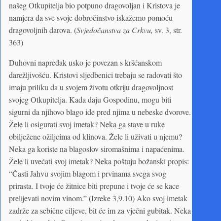
našeg Otkupitelja bio potpuno dragovoljan i Kristova je
namjera da sve svoje dobročinstvo iskažemo pomoću
dragovoljnih darova. (
Svjedočanstva za Crkvu,
sv. 3, str.
363)
Duhovni napredak usko je povezan s kršćanskom
darežljivošću. Kristovi sljedbenici trebaju se radovati što
imaju priliku da u svojem životu otkriju dragovoljnost
svojeg Otkupitelja. Kada daju Gospodinu, mogu biti
sigurni da njihovo blago ide pred njima u nebeske dvorove.
Žele li osigurati svoj imetak? Neka ga stave u ruke
obilježene ožiljcima od klinova. Žele li uživati u njemu?
Neka ga koriste na blagoslov siromašnima i napaćenima.
Žele li uvećati svoj imetak? Neka poštuju božanski propis:
“Časti Jahvu svojim blagom i prvinama svega svog
prirasta. I tvoje će žitnice biti prepune i tvoje će se kace
prelijevati novim vinom.” (Izreke 3,9.10) Ako svoj imetak
zadrže za sebične ciljeve, bit će im za vječni gubitak. Neka