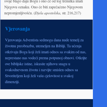
svoje blago daju Bogu i ono će od tog trenutka imati
Njegovu oznaku. Ono će biti zapečaćeno Njegovom
nepromjenljivošću. (
Djela apostolska,
str. 216,217)
Vjerovanja
Vjerovanja Adventista sedmoga dana nude temelj za
životnu preobrazbu, utemeljen na Bibliji. Ta učenja
otkrivaju Boga koji želi imati odnos sa svakim od nas,
neprestano nas vodeći prema potpunoj obnovi. Otkrijte
ove biblijske istine, iskusite njihovu snagu u
svakodnevnom životu i razvijte smislen odnos sa
Stvoriteljem koji želi vašu cjelovitost u svakoj
dimenziji.