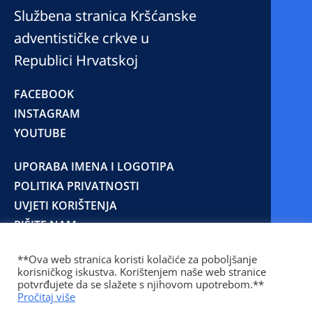
Službena stranica Kršćanske
adventističke crkve u
Republici Hrvatskoj
FACEBOOK
INSTAGRAM
YOUTUBE
UPORABA IMENA I LOGOTIPA
POLITIKA PRIVATNOSTI
UVJETI KORIŠTENJA
PIŠITE NAM
**Ova web stranica koristi kolačiće za poboljšanje
korisničkog iskustva. Korištenjem naše web stranice
© 2025 Copyright © 2023 Kršćanska adventistička
potvrđujete da se slažete s njihovom upotrebom.**
crkva u Republici Hrvatskoj
Pročitaj više
Prilaz Gjure Deželića 77 Zagreb 10000 Hrvatska 01