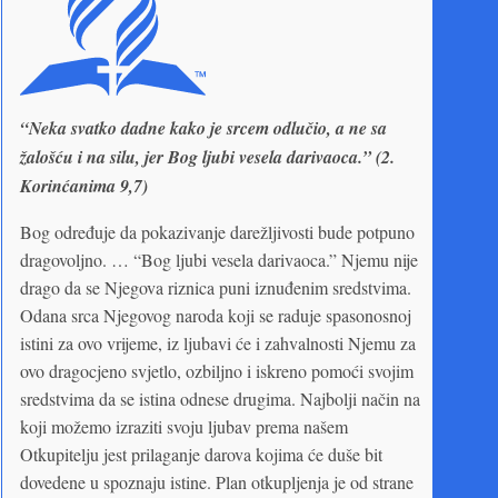
“Neka svatko dadne kako je srcem odlučio, a ne sa
žalošću i na silu, jer Bog ljubi vesela darivaoca.” (2.
Korinćanima 9,7)
Bog određuje da pokazivanje darežljivosti bude potpuno
dragovoljno. … “Bog ljubi vesela darivaoca.” Njemu nije
drago da se Njegova riznica puni iznuđenim sredstvima.
Odana srca Njegovog naroda koji se raduje spasonosnoj
istini za ovo vrijeme, iz ljubavi će i zahvalnosti Njemu za
ovo dragocjeno svjetlo, ozbiljno i iskreno pomoći svojim
sredstvima da se istina odnese drugima. Najbolji način na
koji možemo izraziti svoju ljubav prema našem
Otkupitelju jest prilaganje darova kojima će duše bit
dovedene u spoznaju istine. Plan otkupljenja je od strane