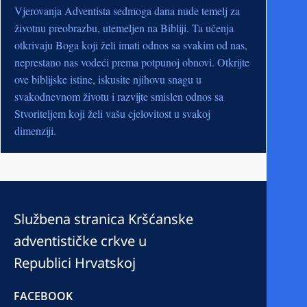
Vjerovanja Adventista sedmoga dana nude temelj za
životnu preobrazbu, utemeljen na Bibliji. Ta učenja
otkrivaju Boga koji želi imati odnos sa svakim od nas,
neprestano nas vodeći prema potpunoj obnovi. Otkrijte
ove biblijske istine, iskusite njihovu snagu u
svakodnevnom životu i razvijte smislen odnos sa
Stvoriteljem koji želi vašu cjelovitost u svakoj
dimenziji.
Službena stranica Kršćanske
adventističke crkve u
Republici Hrvatskoj
FACEBOOK