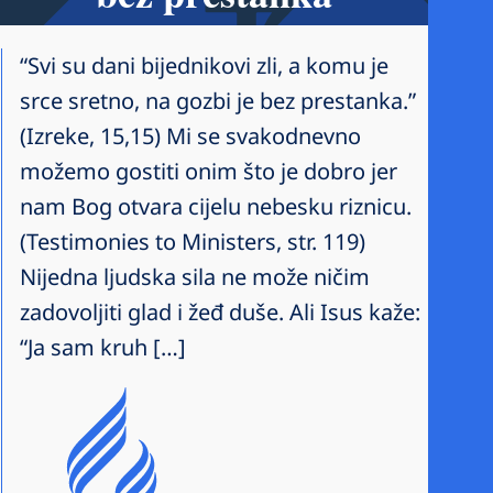
“Svi su dani bijednikovi zli, a komu je
srce sretno, na gozbi je bez prestanka.”
(Izreke, 15,15) Mi se svakodnevno
možemo gostiti onim što je dobro jer
nam Bog otvara cijelu nebesku riznicu.
(Testimonies to Ministers, str. 119)
Nijedna ljudska sila ne može ničim
zadovoljiti glad i žeđ duše. Ali Isus kaže:
“Ja sam kruh […]