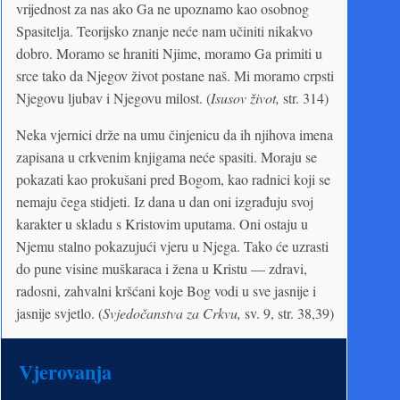
vrijednost za nas ako Ga ne upoznamo kao osobnog
Spasitelja. Teorijsko znanje neće nam učiniti nikakvo
dobro. Moramo se hraniti Njime, moramo Ga primiti u
srce tako da Njegov život postane naš. Mi moramo crpsti
Njegovu ljubav i Njegovu milost. (
Isusov život,
str. 314)
Neka vjernici drže na umu činjenicu da ih njihova imena
zapisana u crkvenim knjigama neće spasiti. Moraju se
pokazati kao prokušani pred Bogom, kao radnici koji se
nemaju čega stidjeti. Iz dana u dan oni izgrađuju svoj
karakter u skladu s Kristovim uputama. Oni ostaju u
Njemu stalno pokazujući vjeru u Njega. Tako će uzrasti
do pune visine muškaraca i žena u Kristu — zdravi,
radosni, zahvalni kršćani koje Bog vodi u sve jasnije i
jasnije svjetlo. (
Svjedočanstva za Crkvu,
sv. 9, str. 38,39)
Vjerovanja