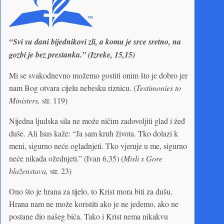
“Svi su dani bijednikovi zli, a komu je srce sretno, na
gozbi je bez prestanka.” (Izreke, 15,15)
Mi se svakodnevno možemo gostiti onim što je dobro jer
nam Bog otvara cijelu nebesku riznicu. (
Testimonies to
Ministers,
str. 119)
Nijedna ljudska sila ne može ničim zadovoljiti glad i žeđ
duše. Ali Isus kaže: “Ja sam kruh života. Tko dolazi k
meni, sigurno neće ogladnjeti. Tko vjeruje u me, sigurno
neće nikada ožednjeti.” (Ivan 6,35) (
Misli s Gore
blaženstava,
str. 23)
Ono što je hrana za tijelo, to Krist mora biti za dušu.
Hrana nam ne može koristiti ako je ne jedemo, ako ne
postane dio našeg bića. Tako i Krist nema nikakvu