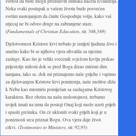
svetost da biste mogli predstaviti istinska načela Evanđelja.
Neka svaki postupak u vašem životu bude posvećen
svetim nastojanjem da činite Gospodnju volju, kako vaš
utjecaj ne bi odveo druge na zabranjene staze.
(
Fundamentals of Christian Education
, str. 348,349)
Djelotvornost Kristove krvi trebalo je iznijeti ljudima živo i
snažno kako bi se njihova vjera uhvatila za njezine
zasluge. Kao što je veliki svećenik svježom krvlju prskao
prijestolje milosti dok se pred Boga dizao mirisni dim
tamjana, tako se, dok mi priznajemo naše grijehe i vapimo
za djelovanjem Kristove krvi pomirenja, naše molitve dižu
k Nebu kao miomiris pomiješan sa zaslugama Kristovog
karaktera. Bez obzira na našu nedostojnost, trebamo
uvijek imati na umu da postoji Onaj koji može uzeti grijeh
i spasiti grešnika. On će ukloniti svaki grijeh koji je u
poniznosti srca priznat Bogu. Ova vjera daje život
crkvi. (
Testimonies to Ministers
, str. 92,93)