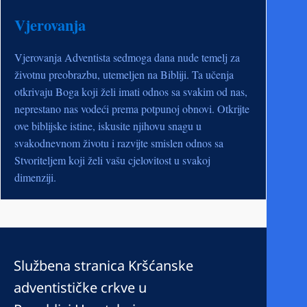
Vjerovanja
Vjerovanja Adventista sedmoga dana nude temelj za
životnu preobrazbu, utemeljen na Bibliji. Ta učenja
otkrivaju Boga koji želi imati odnos sa svakim od nas,
neprestano nas vodeći prema potpunoj obnovi. Otkrijte
ove biblijske istine, iskusite njihovu snagu u
svakodnevnom životu i razvijte smislen odnos sa
Stvoriteljem koji želi vašu cjelovitost u svakoj
dimenziji.
Službena stranica Kršćanske
adventističke crkve u