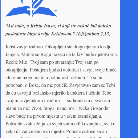
“Ali sada, u Kristu Isusu, vi koji ste nekoć bili daleko
postadoste blizu krvlju Kristovom.” (Efežanima 2,13)
Krist vas je izabrao. Otkupljeni ste dragocjenom krvlju
Janjeta. Molite se Bogu tražeći da ta krv bude djelotvorna.
Recite Mu: “Tvoj sam po stvaranju; Tvoj sam po
otkupljenju. Poštujem ljudski autoritet i savjet svoje braće,
ali se ne mogu na to u potpunosti osloniti. Ti si mi
potreban, o Bože, da me poučiš. Zavjetovao sam se Tebi
da ću usvojiti božansko mjerilo karaktera i učiniti Tebe
svojim savjetnikom i vođom — sudionikom u svakom
planu za moj život. Stoga, nauči me.” Neka Gospodin
slave bude na prvom mjestu u vašem razmišljanju.
Potisnite svaku želju za svjetovnim odlikovanjima, svaku
želju da zauzmete prvo mjesto. Potičite čistoću srca i