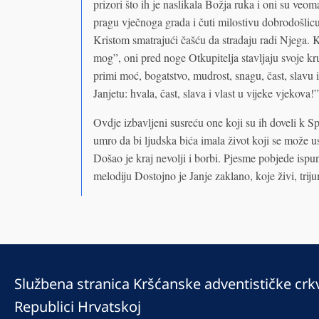
prizori što ih je naslikala Božja ruka i oni su ve
pragu vječnoga grada i čuti milostivu dobrodošlic
Kristom smatrajući čašću da stradaju radi Njega. K
mog”, oni pred noge Otkupitelja stavljaju svoje kr
primi moć, bogatstvo, mudrost, snagu, čast, slavu i
Janjetu: hvala, čast, slava i vlast u vijeke vjekova
Ovdje izbavljeni susreću one koji su ih doveli k Spa
umro da bi ljudska bića imala život koji se može u
Došao je kraj nevolji i borbi. Pjesme pobjede isp
melodiju Dostojno je Janje zaklano, koje živi, triju
Službena stranica Kršćanske adventističke crk
Republici Hrvatskoj