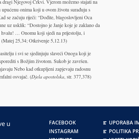
oma dragi Njegovoj Crkvi. Vjerom možemo stajati na
u upućenu onima koji u ovom životu surađuju s
ad se začuju riječi: “Dođite, blagoslovljeni Oca
une uz usklik: “Dostojno je Janje koje je zaklano da
 hvalu! … Onomu koji sjedi na prijestolju, i
!” (Matej 25,34; Otkrivenje 5,12.13)
sitelju i svi se sjedinjuju slaveći Onoga koji je
sporediti s Božjim životom. Sukob je završen.
unjavaju Nebo kad otkupljeni zapjevaju radosnu
mfalni osvajač. (
Djela apostolska
, str. 377,378)
FACEBOOK
UPORABA IM
ve u
INSTAGRAM
POLITIKA P