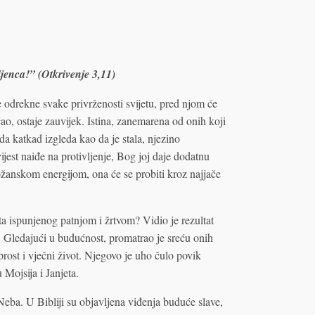
ijenca!” (Otkrivenje 3,11)
odrekne svake privrženosti svijetu, pred njom će
ćao, ostaje zauvijek. Istina, zanemarena od onih koji
mda katkad izgleda kao da je stala, njezino
jest naiđe na protivljenje, Bog joj daje dodatnu
ožanskom energijom, ona će se probiti kroz najjače
a ispunjenog patnjom i žrtvom? Vidio je rezultat
. Gledajući u budućnost, promatrao je sreću onih
rost i vječni život. Njegovo je uho čulo povik
Mojsija i Janjeta.
ba. U Bibliji su objavljena viđenja buduće slave,