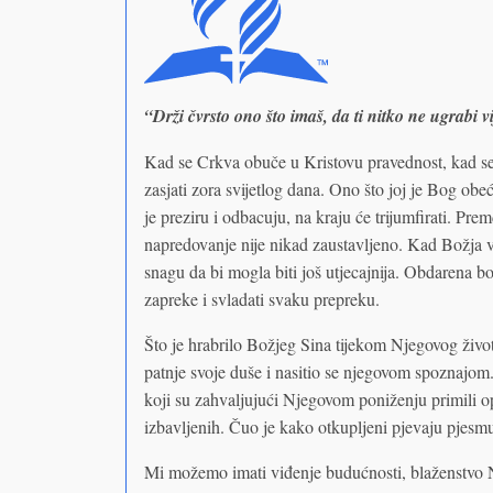
“Drži čvrsto ono što imaš, da ti nitko ne ugrabi v
Kad se Crkva obuče u Kristovu pravednost, kad se 
zasjati zora svijetlog dana. Ono što joj je Bog obe
je preziru i odbacuju, na kraju će trijumfirati. Pre
napredovanje nije nikad zaustavljeno. Kad Božja vi
snagu da bi mogla biti još utjecajnija. Obdarena b
zapreke i svladati svaku prepreku.
Što je hrabrilo Božjeg Sina tijekom Njegovog život
patnje svoje duše i nasitio se njegovom spoznajom
koji su zahvaljujući Njegovom poniženju primili op
izbavljenih. Čuo je kako otkupljeni pjevaju pjesmu 
Mi možemo imati viđenje budućnosti, blaženstvo Ne