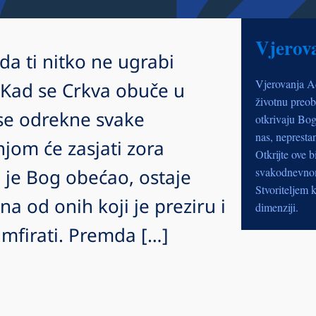
Vjerov
 da ti nitko ne ugrabi
Vjerovanja A
) Kad se Crkva obuče u
životnu preob
 se odrekne svake
otkrivaju Bog
nas, nepresta
njom će zasjati zora
Otkrijte ove b
j je Bog obećao, ostaje
svakodnevnom 
Stvoriteljem k
na od onih koji je preziru i
dimenziji.
umfirati. Premda […]