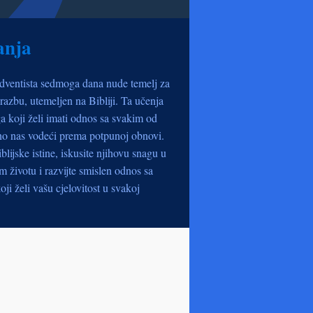
anja
dventista sedmoga dana nude temelj za
razbu, utemeljen na Bibliji. Ta učenja
a koji želi imati odnos sa svakim od
no nas vodeći prema potpunoj obnovi.
iblijske istine, iskusite njihovu snagu u
životu i razvijte smislen odnos sa
oji želi vašu cjelovitost u svakoj