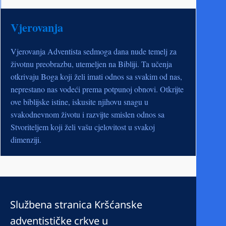
Vjerovanja
Vjerovanja Adventista sedmoga dana nude temelj za
životnu preobrazbu, utemeljen na Bibliji. Ta učenja
otkrivaju Boga koji želi imati odnos sa svakim od nas,
neprestano nas vodeći prema potpunoj obnovi. Otkrijte
ove biblijske istine, iskusite njihovu snagu u
svakodnevnom životu i razvijte smislen odnos sa
Stvoriteljem koji želi vašu cjelovitost u svakoj
dimenziji.
Službena stranica Kršćanske
adventističke crkve u