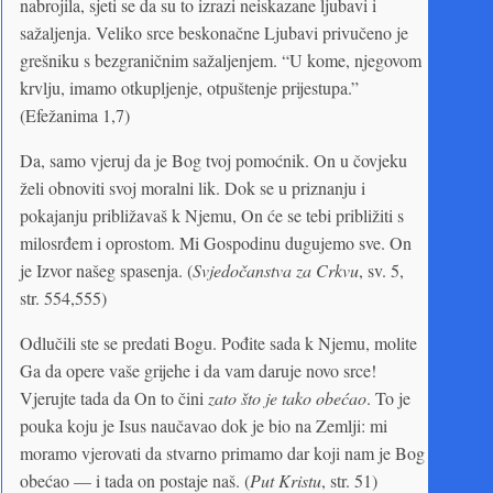
nabrojila, sjeti se da su to izrazi neiskazane ljubavi i
sažaljenja. Veliko srce beskonačne Ljubavi privučeno je
grešniku s bezgraničnim sažaljenjem. “U kome, njegovom
krvlju, imamo otkupljenje, otpuštenje prijestupa.”
(Efežanima 1,7)
Da, samo vjeruj da je Bog tvoj pomoćnik. On u čovjeku
želi obnoviti svoj moralni lik. Dok se u priznanju i
pokajanju približavaš k Njemu, On će se tebi približiti s
milosrđem i oprostom. Mi Gospodinu dugujemo sve. On
je Izvor našeg spasenja. (
Svjedočanstva za Crkvu
, sv. 5,
str. 554,555)
Odlučili ste se predati Bogu. Pođite sada k Njemu, molite
Ga da opere vaše grijehe i da vam daruje novo srce!
Vjerujte tada da On to čini
zato što je tako obećao
. To je
pouka koju je Isus naučavao dok je bio na Zemlji: mi
moramo vjerovati da stvarno primamo dar koji nam je Bog
obećao — i tada on postaje naš. (
Put Kristu
, str. 51)