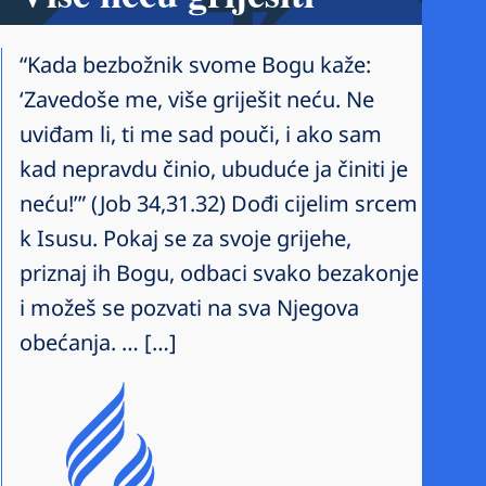
“Kada bezbožnik svome Bogu kaže:
‘Zavedoše me, više griješit neću. Ne
uviđam li, ti me sad pouči, i ako sam
kad nepravdu činio, ubuduće ja činiti je
neću!’” (Job 34,31.32) Dođi cijelim srcem
k Isusu. Pokaj se za svoje grijehe,
priznaj ih Bogu, odbaci svako bezakonje
i možeš se pozvati na sva Njegova
obećanja. … […]