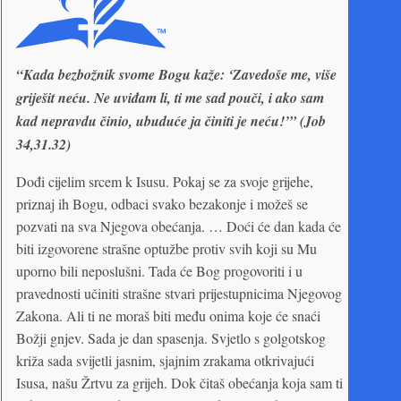
“Kada bezbožnik svome Bogu kaže: ‘Zavedoše me, više
griješit neću. Ne uviđam li, ti me sad pouči, i ako sam
kad nepravdu činio, ubuduće ja činiti je neću!’” (Job
34,31.32)
Dođi cijelim srcem k Isusu. Pokaj se za svoje grijehe,
priznaj ih Bogu, odbaci svako bezakonje i možeš se
pozvati na sva Njegova obećanja. … Doći će dan kada će
biti izgovorene strašne optužbe protiv svih koji su Mu
uporno bili neposlušni. Tada će Bog progovoriti i u
pravednosti učiniti strašne stvari prijestupnicima Njegovog
Zakona. Ali ti ne moraš biti među onima koje će snaći
Božji gnjev. Sada je dan spasenja. Svjetlo s golgotskog
križa sada svijetli jasnim, sjajnim zrakama otkrivajući
Isusa, našu Žrtvu za grijeh. Dok čitaš obećanja koja sam ti