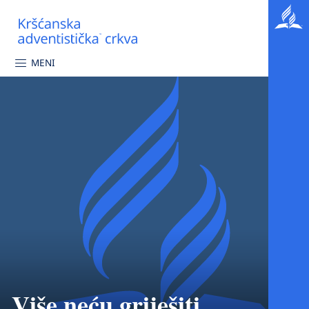
MENI
Više neću griješiti