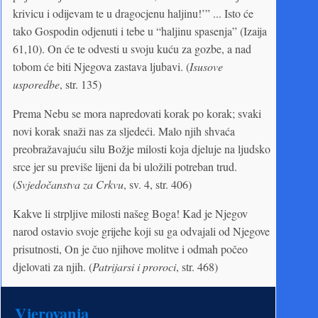
krivicu i odijevam te u dragocjenu haljinu!’” ... Isto će
tako Gospodin odjenuti i tebe u “haljinu spasenja” (Izaija
61,10). On će te odvesti u svoju kuću za gozbe, a nad
tobom će biti Njegova zastava ljubavi. (
Isusove
usporedbe
, str. 135)
Prema Nebu se mora napredovati korak po korak; svaki
novi korak snaži nas za sljedeći. Malo njih shvaća
preobražavajuću silu Božje milosti koja djeluje na ljudsko
srce jer su previše lijeni da bi uložili potreban trud.
(
Svjedočanstva za Crkvu
, sv. 4, str. 406)
Kakve li strpljive milosti našeg Boga! Kad je Njegov
narod ostavio svoje grijehe koji su ga odvajali od Njegove
prisutnosti, On je čuo njihove molitve i odmah počeo
djelovati za njih. (
Patrijarsi i proroci
, str. 468)
Vjerovanja