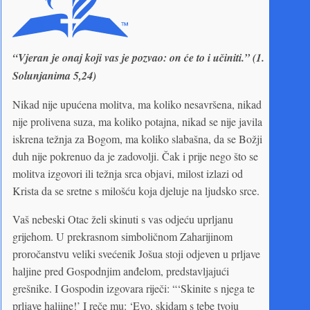
“Vjeran je onaj koji vas je pozvao: on će to i učiniti.” (1.
Solunjanima 5,24)
Nikad nije upućena molitva, ma koliko nesavršena, nikad
nije prolivena suza, ma koliko potajna, nikad se nije javila
iskrena težnja za Bogom, ma koliko slabašna, da se Božji
duh nije pokrenuo da je zadovolji. Čak i prije nego što se
molitva izgovori ili težnja srca objavi, milost izlazi od
Krista da se sretne s milošću koja djeluje na ljudsko srce.
Vaš nebeski Otac želi skinuti s vas odjeću uprljanu
grijehom. U prekrasnom simboličnom Zaharijinom
proročanstvu veliki svećenik Jošua stoji odjeven u prljave
haljine pred Gospodnjim anđelom, predstavljajući
grešnike. I Gospodin izgovara riječi: “‘Skinite s njega te
prljave haljine!’ I reče mu: ‘Evo, skidam s tebe tvoju