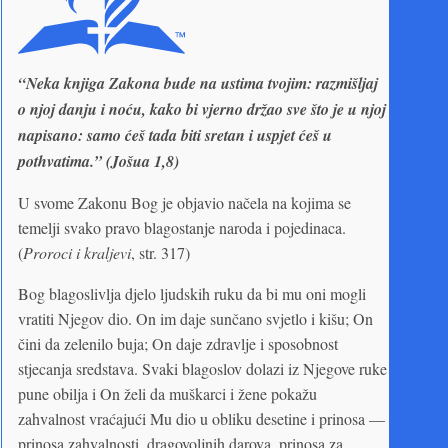
“Neka knjiga Zakona bude na ustima tvojim: razmišljaj
o njoj danju i noću, kako bi vjerno držao sve što je u njoj
napisano: samo ćeš tada biti sretan i uspjet ćeš u
pothvatima.” (Jošua 1,8)
U svome Zakonu Bog je objavio načela na kojima se
temelji svako pravo blagostanje naroda i pojedinaca.
(
Proroci i kraljevi
, str. 317)
Bog blagoslivlja djelo ljudskih ruku da bi mu oni mogli
vratiti Njegov dio. On im daje sunčano svjetlo i kišu; On
čini da zelenilo buja; On daje zdravlje i sposobnost
stjecanja sredstava. Svaki blagoslov dolazi iz Njegove ruke
pune obilja i On želi da muškarci i žene pokažu
zahvalnost vraćajući Mu dio u obliku desetine i prinosa —
prinosa zahvalnosti, dragovoljnih darova, prinosa za