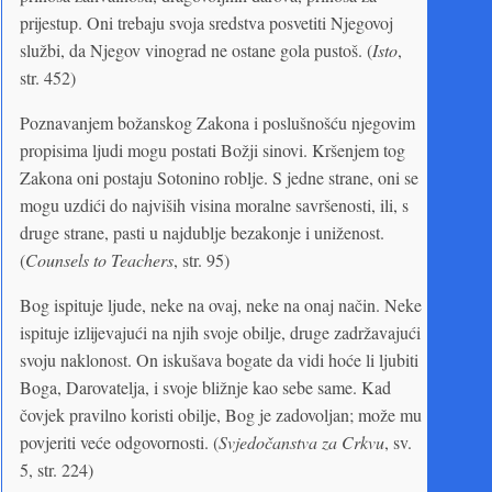
prijestup. Oni trebaju svoja sredstva posvetiti Njegovoj
službi, da Njegov vinograd ne ostane gola pustoš. (
Isto
,
str. 452)
Poznavanjem božanskog Zakona i poslušnošću njegovim
propisima ljudi mogu postati Božji sinovi. Kršenjem tog
Zakona oni postaju Sotonino roblje. S jedne strane, oni se
mogu uzdići do najviših visina moralne savršenosti, ili, s
druge strane, pasti u najdublje bezakonje i uniženost.
(
Counsels to Teachers
, str. 95)
Bog ispituje ljude, neke na ovaj, neke na onaj način. Neke
ispituje izlijevajući na njih svoje obilje, druge zadržavajući
svoju naklonost. On iskušava bogate da vidi hoće li ljubiti
Boga, Darovatelja, i svoje bližnje kao sebe same. Kad
čovjek pravilno koristi obilje, Bog je zadovoljan; može mu
povjeriti veće odgovornosti. (
Svjedočanstva za Crkvu
, sv.
5, str. 224)