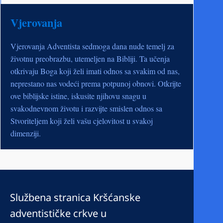
Vjerovanja
Vjerovanja Adventista sedmoga dana nude temelj za
životnu preobrazbu, utemeljen na Bibliji. Ta učenja
otkrivaju Boga koji želi imati odnos sa svakim od nas,
neprestano nas vodeći prema potpunoj obnovi. Otkrijte
ove biblijske istine, iskusite njihovu snagu u
svakodnevnom životu i razvijte smislen odnos sa
Stvoriteljem koji želi vašu cjelovitost u svakoj
dimenziji.
Službena stranica Kršćanske
adventističke crkve u