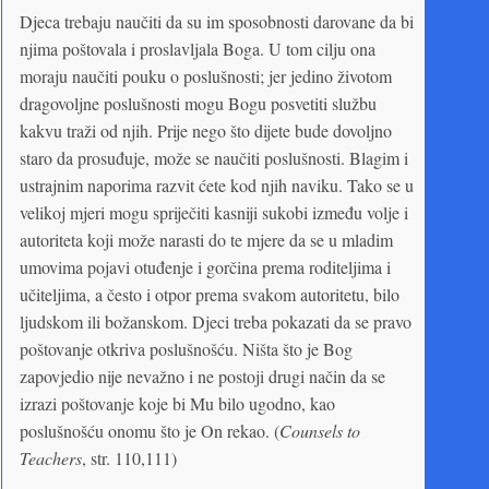
Djeca trebaju naučiti da su im sposobnosti darovane da bi
njima poštovala i proslavljala Boga. U tom cilju ona
moraju naučiti pouku o poslušnosti; jer jedino životom
dragovoljne poslušnosti mogu Bogu posvetiti službu
kakvu traži od njih. Prije nego što dijete bude dovoljno
staro da prosuđuje, može se naučiti poslušnosti. Blagim i
ustrajnim naporima razvit ćete kod njih naviku. Tako se u
velikoj mjeri mogu spriječiti kasniji sukobi između volje i
autoriteta koji može narasti do te mjere da se u mladim
umovima pojavi otuđenje i gorčina prema roditeljima i
učiteljima, a često i otpor prema svakom autoritetu, bilo
ljudskom ili božanskom. Djeci treba pokazati da se pravo
poštovanje otkriva poslušnošću. Ništa što je Bog
zapovjedio nije nevažno i ne postoji drugi način da se
izrazi poštovanje koje bi Mu bilo ugodno, kao
poslušnošću onomu što je On rekao. (
Counsels to
Teachers
, str. 110,111)