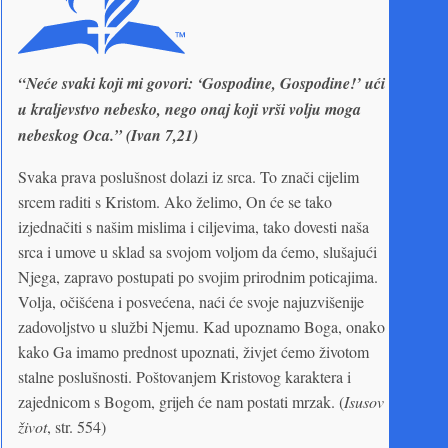
“Neće svaki koji mi govori: ‘Gospodine, Gospodine!’ ući
u kraljevstvo nebesko, nego onaj koji vrši volju moga
nebeskog Oca.” (Ivan 7,21)
Svaka prava poslušnost dolazi iz srca. To znači cijelim
srcem raditi s Kristom. Ako želimo, On će se tako
izjednačiti s našim mislima i ciljevima, tako dovesti naša
srca i umove u sklad sa svojom voljom da ćemo, slušajući
Njega, zapravo postupati po svojim prirodnim poticajima.
Volja, očišćena i posvećena, naći će svoje najuzvišenije
zadovoljstvo u službi Njemu. Kad upoznamo Boga, onako
kako Ga imamo prednost upoznati, živjet ćemo životom
stalne poslušnosti. Poštovanjem Kristovog karaktera i
zajednicom s Bogom, grijeh će nam postati mrzak. (
Isusov
život
, str. 554)