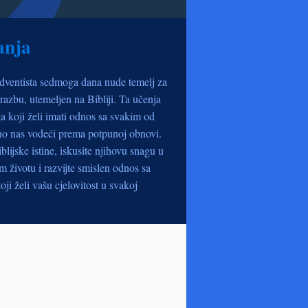
anja
dventista sedmoga dana nude temelj za
razbu, utemeljen na Bibliji. Ta učenja
a koji želi imati odnos sa svakim od
no nas vodeći prema potpunoj obnovi.
iblijske istine, iskusite njihovu snagu u
životu i razvijte smislen odnos sa
oji želi vašu cjelovitost u svakoj