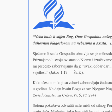
“Neka bude hvaljen Bog, Otac Gospodina našega
duhovnim blagoslovom na nebesima u Kristu.” (
Sjećamo li se da Gospodin obnavlja svoje milosrđe
Priznajemo li svoju ovisnost o Njemu i izražavamo
mi prečesto zaboravljamo da je “svaki dobar dar i
svjetlosti” (Jakov 1,17 — Šarić).
Kako često oni koji su zdravi zaboravljaju čudesno
u godinu. Ne daju hvalu Bogu za sve Njegove blago
(
Svjedočanstva za Crkvu
, sv. 5, str. 274)
Sotona pokušava odvratiti naše misli od silnog Po
svoje duše. Međutim, iako Isus vidi krivnju iz naše