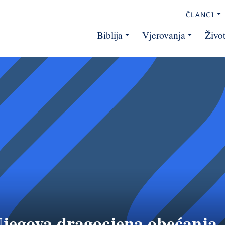
ČLANCI
Biblija
Vjerovanja
Živo
jegova dragocjena obećanja