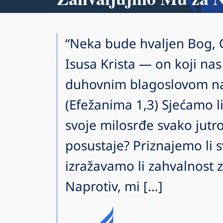
“Neka bude hvaljen Bog,
Isusa Krista — on koji na
duhovnim blagoslovom na
(Efežanima 1,3) Sjećamo l
svoje milosrđe svako jutr
posustaje? Priznajemo li 
izražavamo li zahvalnost 
Naprotiv, mi […]