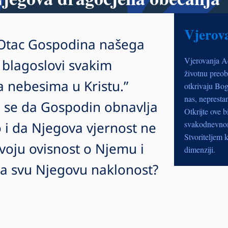
Vjerov
 Otac Gospodina našega
Vjerovanja A
s blagoslovi svakim
životnu preob
 nebesima u Kristu.”
otkrivaju Bog
nas, nepresta
i se da Gospodin obnavlja
Otkrijte ove b
o i da Njegova vjernost ne
svakodnevnom 
Stvoriteljem k
svoju ovisnost o Njemu i
dimenziji.
za svu Njegovu naklonost?