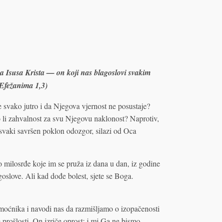
 Isusa Krista — on koji nas blagoslovi svakim
Efežanima 1,3)
 svako jutro i da Njegova vjernost ne posustaje?
 li zahvalnost za svu Njegovu naklonost? Naprotiv,
 svaki savršen poklon odozgor, silazi od Oca
 milosrđe koje im se pruža iz dana u dan, iz godine
slove. Ali kad dođe bolest, sjete se Boga.
moćnika i navodi nas da razmišljamo o izopačenosti
 prošlosti, On izriče oprost; i mi Ga ne bismo