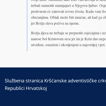
trebali sramotiti sumnjajući u Njegovu ljubav. Osje
protivnom će zatrovati izvore života. Kada vam Soto
obećanjima. Oblak može biti mračan, ali kad ga oba
jer Božja slava počiva na njemu.
Božja djeca ne trebaju se prepustiti osjećajima i 
nanose bol Kristovom srcu jer im je Krist dao nepo
utvrđeni, osnaženi i ukorijenjeni u najsvetijoj vjeri.
Službena stranica Kršćanske adventističke crk
Republici Hrvatskoj