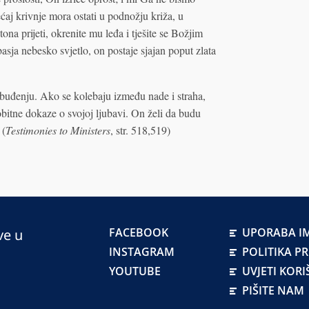
ćaj krivnje mora ostati u podnožju križa, u
na prijeti, okrenite mu leđa i tješite se Božjim
sja nebesko svjetlo, on postaje sjajan poput zlata
uzbuđenju. Ako se kolebaju između nade i straha,
bitne dokaze o svojoj ljubavi. On želi da budu
 (
Testimonies to Ministers
, str. 518,519)
FACEBOOK
UPORABA IM
ve u
INSTAGRAM
POLITIKA P
YOUTUBE
UVJETI KORI
PIŠITE NAM