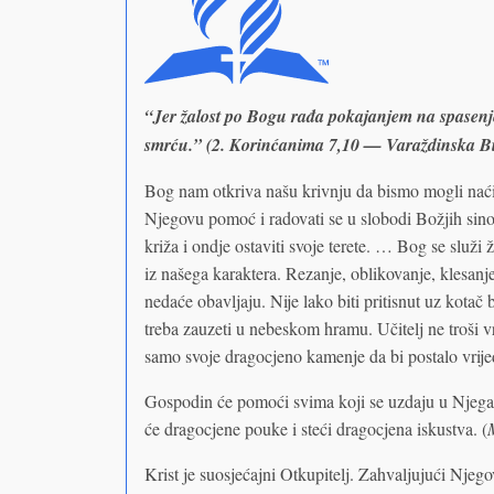
“Jer žalost po Bogu rađa pokajanjem na spasenje, 
smrću.” (2. Korinćanima 7,10 — Varaždinska Bi
Bog nam otkriva našu krivnju da bismo mogli naći u
Njegovu pomoć i radovati se u slobodi Božjih sin
križa i ondje ostaviti svoje terete. … Bog se služi
iz našega karaktera. Rezanje, oblikovanje, klesanje,
nedaće obavljaju. Nije lako biti pritisnut uz kotač
treba zauzeti u nebeskom hramu. Učitelj ne troši v
samo svoje dragocjeno kamenje da bi postalo vrije
Gospodin će pomoći svima koji se uzdaju u Njega. 
će dragocjene pouke i steći dragocjena iskustva. (
Krist je suosjećajni Otkupitelj. Zahvaljujući Njego