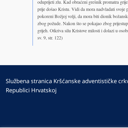
oduprijeti zlu. Kad obraćeni grešnik promatra grije
prije došao Kristu. Vidi da mora nadvladati svoje po
pokoreni Božjoj volji, da mora biti dionik božansk
zbog požude. Nakon što se pokajao zbog prijestup
grijeh. Otkriva silu Kristove milosti i dolazi u osob
sv. 9, str. 122)
Službena stranica Kršćanske adventističke crk
Republici Hrvatskoj