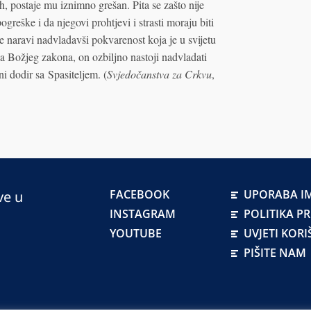
h, postaje mu iznimno grešan. Pita se zašto nije
greške i da njegovi prohtjevi i strasti moraju biti
e naravi nadvladavši pokvarenost koja je u svijetu
a Božjeg zakona, on ozbiljno nastoji nadvladati
ni dodir sa Spasiteljem. (
Svjedočanstva za Crkvu
,
FACEBOOK
UPORABA IM
ve u
INSTAGRAM
POLITIKA P
YOUTUBE
UVJETI KORI
PIŠITE NAM