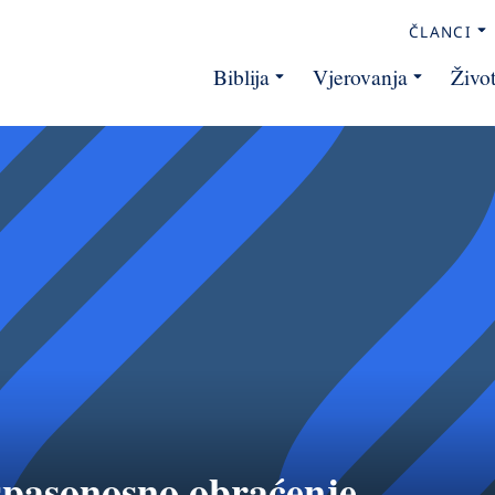
ČLANCI
Biblija
Vjerovanja
Živo
spasonosno obraćenje