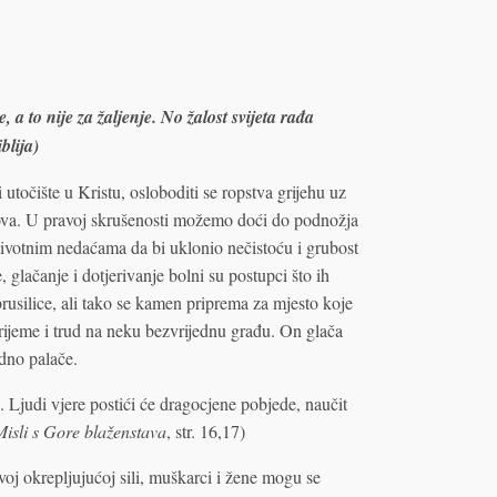
a to nije za žaljenje. No žalost svijeta rađa
blija)
točište u Kristu, osloboditi se ropstva grijehu uz
ova. U pravoj skrušenosti možemo doći do podnožja
 životnim nedaćama da bi uklonio nečistoću i grubost
 glačanje i dotjerivanje bolni su postupci što ih
 brusilice, ali tako se kamen priprema za mjesto koje
rijeme i trud na neku bezvrijednu građu. On glača
dno palače.
Ljudi vjere postići će dragocjene pobjede, naučit
Misli s Gore blaženstava
, str. 16,17)
voj okrepljujućoj sili, muškarci i žene mogu se