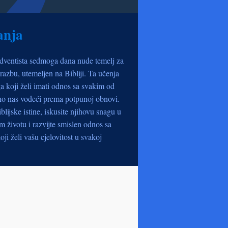
anja
dventista sedmoga dana nude temelj za
razbu, utemeljen na Bibliji. Ta učenja
a koji želi imati odnos sa svakim od
no nas vodeći prema potpunoj obnovi.
iblijske istine, iskusite njihovu snagu u
životu i razvijte smislen odnos sa
oji želi vašu cjelovitost u svakoj