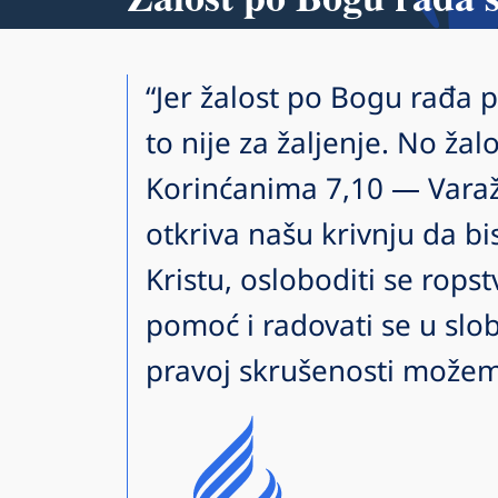
“Jer žalost po Bogu rađa 
to nije za žaljenje. No žal
Korinćanima 7,10 — Varaž
otkriva našu krivnju da bi
Kristu, osloboditi se rops
pomoć i radovati se u slob
pravoj skrušenosti možem