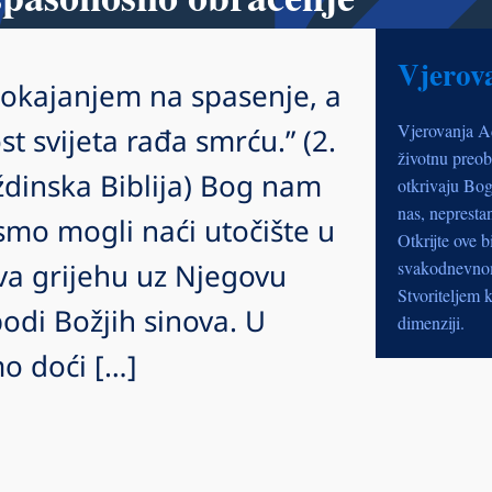
Vjerov
pokajanjem na spasenje, a
Vjerovanja A
ost svijeta rađa smrću.” (2.
životnu preob
dinska Biblija) Bog nam
otkrivaju Bog
nas, nepresta
smo mogli naći utočište u
Otkrijte ove b
tva grijehu uz Njegovu
svakodnevnom 
Stvoriteljem k
odi Božjih sinova. U
dimenziji.
o doći […]