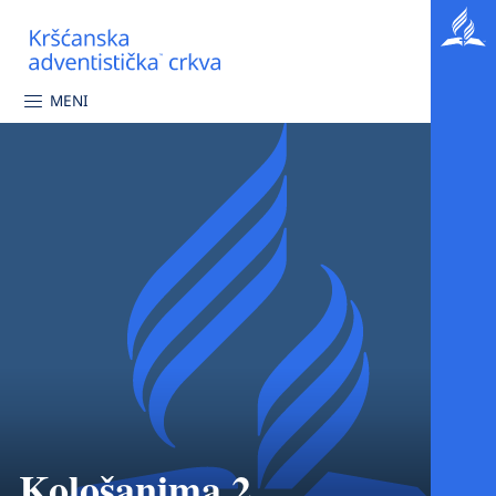
MENI
Kološanima 2