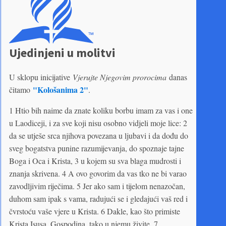
Ujedinjeni u molitvi
U sklopu inicijative
Vjerujte Njegovim prorocima
danas
"Kološanima 2"
čitamo
.
1 Htio bih naime da znate koliku borbu imam za vas i one
u Laodiceji, i za sve koji nisu osobno vidjeli moje lice: 2
da se utješe srca njihova povezana u ljubavi i da dođu do
sveg bogatstva punine razumijevanja, do spoznaje tajne
Boga i Oca i Krista, 3 u kojem su sva blaga mudrosti i
znanja skrivena. 4 A ovo govorim da vas tko ne bi varao
zavodljivim riječima. 5 Jer ako sam i tijelom nenazočan,
duhom sam ipak s vama, radujući se i gledajući vaš red i
čvrstoću vaše vjere u Krista. 6 Dakle, kao što primiste
Krista Isusa, Gospodina, tako u njemu živite, 7