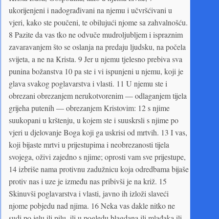
ukorijenjeni i nadograđivani na njemu i učvršćivani u
vjeri, kako ste poučeni, te obilujući njome sa zahvalnošću.
8 Pazite da vas tko ne odvuče mudroljubljem i ispraznim
zavaravanjem što se oslanja na predaju ljudsku, na počela
svijeta, a ne na Krista. 9 Jer u njemu tjelesno prebiva sva
punina božanstva 10 pa ste i vi ispunjeni u njemu, koji je
glava svakog poglavarstva i vlasti. 11 U njemu ste i
obrezani obrezanjem nerukotvorenim — odlaganjem tijela
grijeha putenih — obrezanjem Kristovim: 12 s njime
suukopani u krštenju, u kojem ste i suuskrsli s njime po
vjeri u djelovanje Boga koji ga uskrisi od mrtvih. 13 I vas,
koji bijaste mrtvi u prijestupima i neobrezanosti tijela
svojega, oživi zajedno s njime; oprosti vam sve prijestupe,
14 izbriše nama protivnu zadužnicu koja odredbama bijaše
protiv nas i uze je između nas pribivši je na križ. 15
Skinuvši poglavarstva i vlasti, javno ih izloži slaveći
njome pobjedu nad njima. 16 Neka vas dakle nitko ne
sudi po jelu ili pilu, ili u pogledu blagdana ili mlađaka ili