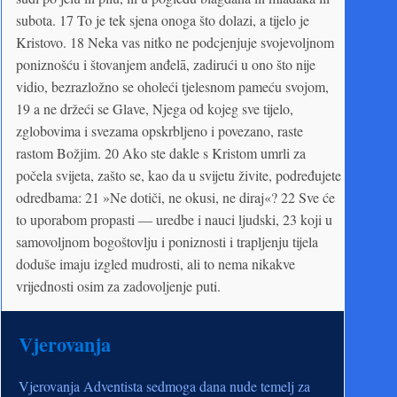
subota. 17 To je tek sjena onoga što dolazi, a tijelo je
Kristovo. 18 Neka vas nitko ne podcjenjuje svojevoljnom
poniznošću i štovanjem anđelā, zadirući u ono što nije
vidio, bezrazložno se oholeći tjelesnom pameću svojom,
19 a ne držeći se Glave, Njega od kojeg sve tijelo,
zglobovima i svezama opskrbljeno i povezano, raste
rastom Božjim. 20 Ako ste dakle s Kristom umrli za
počela svijeta, zašto se, kao da u svijetu živite, podređujete
odredbama: 21 »Ne dotiči, ne okusi, ne diraj«? 22 Sve će
to uporabom propasti — uredbe i nauci ljudski, 23 koji u
samovoljnom bogoštovlju i poniznosti i trapljenju tijela
doduše imaju izgled mudrosti, ali to nema nikakve
vrijednosti osim za zadovoljenje puti.
Vjerovanja
Vjerovanja Adventista sedmoga dana nude temelj za