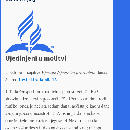
Ujedinjeni u molitvi
U sklopu inicijative
Vjerujte Njegovim prorocima
danas
Levitski zakonik 12
čitamo
.
1 Tada Gospod prozbori Mojsiju govoreći: 2 »Kaži
sinovima Izraelovim govoreći: ‘Kad žena zatrudni i rodi
muško, onda je nečista sedam dana; nečista je kao u dane
svoje mjesečne nečistosti. 3 A osmoga dana neka se
obreže tijelo pretkožice njegove. 4 Neka ona onda
ostane još trideset i tri dana čisteći se od krvi; ničega