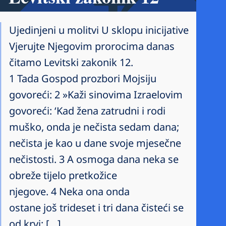
Ujedinjeni u molitvi U sklopu inicijative
Vjerujte Njegovim prorocima danas
čitamo Levitski zakonik 12.
1 Tada Gospod prozbori Mojsiju
govoreći: 2 »Kaži sinovima Izraelovim
govoreći: ‘Kad žena zatrudni i rodi
muško, onda je nečista sedam dana;
nečista je kao u dane svoje mjesečne
nečistosti. 3 A osmoga dana neka se
obreže tijelo pretkožice
njegove. 4 Neka ona onda
ostane još trideset i tri dana čisteći se
od krvi; […]