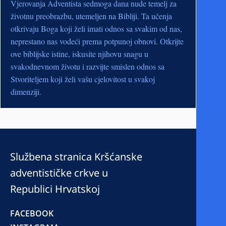
Vjerovanja Adventista sedmoga dana nude temelj za
životnu preobrazbu, utemeljen na Bibliji. Ta učenja
otkrivaju Boga koji želi imati odnos sa svakim od nas,
neprestano nas vodeći prema potpunoj obnovi. Otkrijte
ove biblijske istine, iskusite njihovu snagu u
svakodnevnom životu i razvijte smislen odnos sa
Stvoriteljem koji želi vašu cjelovitost u svakoj
dimenziji.
Službena stranica Kršćanske
adventističke crkve u
Republici Hrvatskoj
FACEBOOK