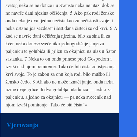
svetog neka se ne dotiče i u Svetište neka ne ulazi dok se
ne navrše dani njezina očišćenja. 5 Ako pak rodi žensko,
onda neka je dva tjedna nečista kao za nečistosti svoje; i
neka ostane još šezdeset i šest dana čisteći se od krvi. 6 A
kad se navrše dani očišćenja njezina, bilo za sina ili za
kćer, neka donese svećeniku jednogodišnje janje za
paljenicu te golubića ili grlicu za okajnicu na ulaz u Šator
sastanka. 7 Neka to on onda prinese pred Gospodom i
izvrši nad njom pomirenje. Tako će biti čista od istjecanja
krvi svoje. To je zakon za onu koja rodi bilo muško ili
žensko čedo. 8 Ali ako ne može iznaći janje, onda neka
uzme dvije grlice ili dva golublja mladunca — jedno za
paljenicu, a jedno za okajnicu — pa neka svećenik nad
njom izvrši pomirenje. Tako će biti čista.’«
Vjerovanja