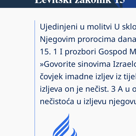
Ujedinjeni u molitvi U sklo
Njegovim prorocima danas
15. 1 I prozbori Gospod Mo
»Govorite sinovima Izraelo
čovjek imadne izljev iz ti
izljeva on je nečist. 3 A u
nečistoća u izljevu njegovu