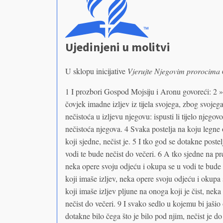
Ujedinjeni u molitvi
U sklopu inicijative
Vjerujte Njegovim prorocima
1 I prozbori Gospod Mojsiju i Aronu govoreći: 2 »
čovjek imadne izljev iz tijela svojega, zbog svojega
nečistoća u izljevu njegovu: ispusti li tijelo njegovo 
nečistoća njegova. 4 Svaka postelja na koju legne o
koji sjedne, nečist je. 5 I tko god se dotakne post
vodi te bude nečist do večeri. 6 A tko sjedne na pr
neka opere svoju odjeću i okupa se u vodi te bude 
koji imaše izljev, neka opere svoju odjeću i okupa
koji imaše izljev pljune na onoga koji je čist, neka
nečist do večeri. 9 I svako sedlo u kojemu bi jašio 
dotakne bilo čega što je bilo pod njim, nečist je d