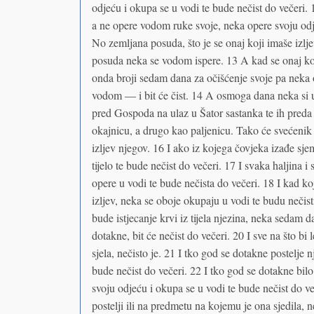
odjeću i okupa se u vodi te bude nečist do večeri.
a ne opere vodom ruke svoje, neka opere svoju odje
No zemljana posuda, što je se onaj koji imaše izlj
posuda neka se vodom ispere. 13 A kad se onaj koji
onda broji sedam dana za očišćenje svoje pa neka o
vodom — i bit će čist. 14 A osmoga dana neka si u
pred Gospoda na ulaz u Šator sastanka te ih preda 
okajnicu, a drugo kao paljenicu. Tako će svećeni
izljev njegov. 16 I ako iz kojega čovjeka izađe sje
tijelo te bude nečist do večeri. 17 I svaka haljina 
opere u vodi te bude nečista do večeri. 18 I kad 
izljev, neka se oboje okupaju u vodi te budu nečist
bude istjecanje krvi iz tijela njezina, neka sedam da
dotakne, bit će nečist do večeri. 20 I sve na što bi le
sjela, nečisto je. 21 I tko god se dotakne postelje 
bude nečist do večeri. 22 I tko god se dotakne bil
svoju odjeću i okupa se u vodi te bude nečist do ve
postelji ili na predmetu na kojemu je ona sjedila, n