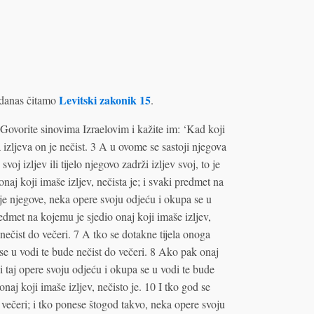
Levitski zakonik 15
danas čitamo
.
Govorite sinovima Izraelovim i kažite im: ‘Kad koji
 izljeva on je nečist. 3 A u ovome se sastoji njegova
svoj izljev ili tijelo njegovo zadrži izljev svoj, to je
naj koji imaše izljev, nečista je; i svaki predmet na
elje njegove, neka opere svoju odjeću i okupa se u
edmet na kojemu je sjedio onaj koji imaše izljev,
nečist do večeri. 7 A tko se dotakne tijela onoga
 se u vodi te bude nečist do večeri. 8 Ako pak onaj
 i taj opere svoju odjeću i okupa se u vodi te bude
onaj koji imaše izljev, nečisto je. 10 I tko god se
o večeri; i tko ponese štogod takvo, neka opere svoju