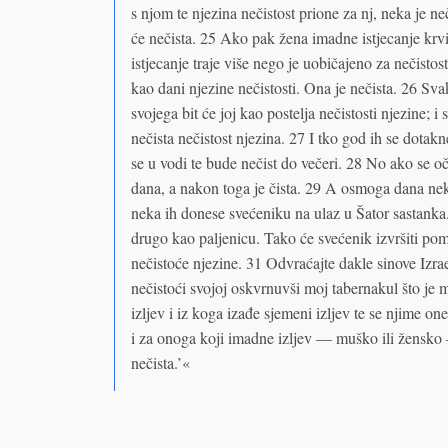
s njom te njezina nečistost prione za nj, neka je ne
će nečista. 25 Ako pak žena imadne istjecanje krvi
istjecanje traje više nego je uobi­čajeno za nečistost
kao dani njezine nečistosti. Ona je nečista. 26 Sva
svojega bit će joj kao postelja nečistosti njezine; i 
nečista nečistost njezina. 27 I tko god ih se dotak
se u vodi te bude nečist do večeri. 28 No ako se oč
dana, a nakon toga je čista. 29 A osmoga dana neka
neka ih donese svećeniku na ulaz u Šator sastanka
drugo kao paljenicu. Tako će svećenik izvršiti po
nečistoće njezine. 31 Odvraćajte dakle sinove Izra
nečistoći svojoj oskvrnuvši moj tabernakul što j
izljev i iz koga izađe sjemeni izljev te se njime one
i za onoga koji imadne izljev — muško ili žensko 
nečista.’«