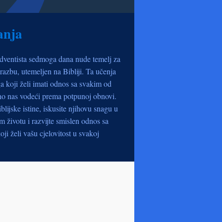
anja
dventista sedmoga dana nude temelj za
razbu, utemeljen na Bibliji. Ta učenja
a koji želi imati odnos sa svakim od
no nas vodeći prema potpunoj obnovi.
iblijske istine, iskusite njihovu snagu u
životu i razvijte smislen odnos sa
oji želi vašu cjelovitost u svakoj