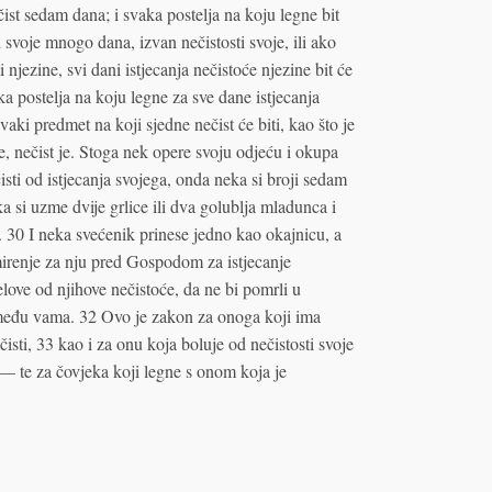
čist sedam dana; i svaka postelja na koju legne bit
 svoje mnogo dana, izvan nečistosti svoje, ili ako
i njezine, svi dani istjecanja nečistoće njezine bit će
ka postelja na koju legne za sve dane istjecanja
svaki predmet na koji sjedne nečist će biti, kao što je
ne, nečist je. Stoga nek opere svoju odjeću i okupa
isti od istjecanja svojega, onda neka si broji sedam
 si uzme dvije grlice ili dva golublja mladunca i
. 30 I neka svećenik prinese jedno kao okajnicu, a
mirenje za nju pred Gospodom za istjecanje
elove od njihove nečistoće, da ne bi pomrli u
e među vama. 32 Ovo je zakon za onoga koji ima
čisti, 33 kao i za onu koja boluje od nečistosti svoje
— te za čovjeka koji legne s onom koja je