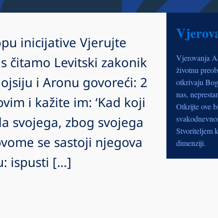
Vjerov
pu inicijative Vjerujte
Vjerovanja A
 čitamo Levitski zakonik
životnu preob
jsiju i Aronu govoreći: 2
otkrivaju Bog
nas, nepresta
vim i kažite im: ‘Kad koji
Otkrijte ove b
jela svojega, zbog svojega
svakodnevnom 
Stvoriteljem k
 ovome se sastoji njegova
dimenziji.
: ispusti […]