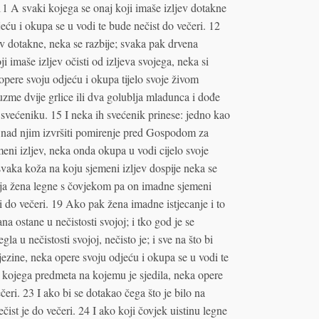
 11 A svaki kojega se onaj koji imaše izljev dotakne
ću i okupa se u vodi te bude nečist do večeri. 12
ev dotakne, neka se razbije; svaka pak drvena
 imaše izljev očisti od izljeva svojega, neka si
pere svoju odjeću i okupa tijelo svoje živom
zme dvije grlice ili dva golublja mladunca i dođe
svećeniku. 15 I neka ih svećenik prinese: jedno kao
k nad njim izvršiti pomirenje pred Gospodom za
meni izljev, neka onda okupa u vodi cijelo svoje
i svaka koža na koju sjemeni izljev dospije neka se
koja žena legne s čovjekom pa on imadne sjemeni
i do večeri. 19 Ako pak žena imadne istjecanje i to
na ostane u nečistosti svojoj; i tko god je se
gla u nečistosti svojoj, nečisto je; i sve na što bi
njezine, neka opere svoju odjeću i okupa se u vodi te
o kojega predmeta na kojemu je sjedila, neka opere
čeri. 23 I ako bi se dotakao čega što je bilo na
ečist je do večeri. 24 I ako koji čovjek uistinu legne