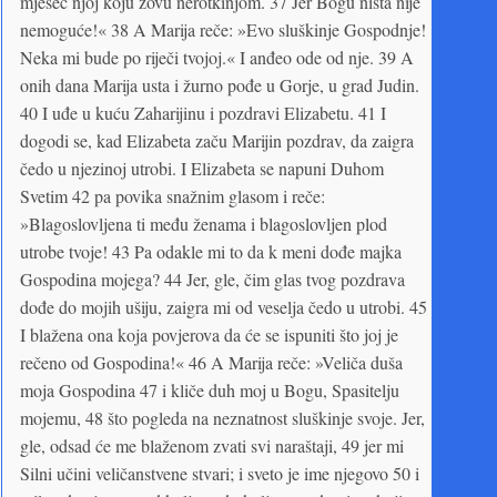
mjesec njoj koju zovu nerotkinjom. 37 Jer Bogu ništa nije
nemoguće!« 38 A Marija reče: »Evo sluškinje Gospodnje!
Neka mi bude po riječi tvojoj.« I anđeo ode od nje. 39 A
onih dana Marija usta i žurno pođe u Gorje, u grad Judin.
40 I uđe u kuću Zaharijinu i pozdravi Elizabetu. 41 I
dogodi se, kad Elizabeta začu Marijin pozdrav, da zaigra
čedo u njezinoj utrobi. I Elizabeta se napuni Duhom
Svetim 42 pa povika snažnim glasom i reče:
»Blagoslovljena ti među ženama i blagoslovljen plod
utrobe tvoje! 43 Pa odakle mi to da k meni dođe majka
Gospodina mojega? 44 Jer, gle, čim glas tvog pozdrava
dođe do mojih ušiju, zaigra mi od veselja čedo u utrobi. 45
I blažena ona koja povjerova da će se ispuniti što joj je
rečeno od Gospodina!« 46 A Marija reče: »Veliča duša
moja Gospodina 47 i kliče duh moj u Bogu, Spasitelju
mojemu, 48 što pogleda na neznatnost sluškinje svoje. Jer,
gle, odsad će me blaženom zvati svi naraštaji, 49 jer mi
Silni učini veličanstvene stvari; i sveto je ime njegovo 50 i