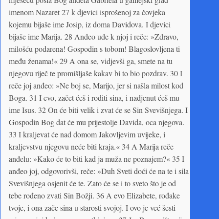
imenom Nazaret 27 k djevici isprošenoj za čovjeka
kojemu bijaše ime Josip, iz doma Davidova. I djevici
bijaše ime Marija. 28 Anđeo uđe k njoj i reče: »Zdravo,
milošću podarena! Gospodin s tobom! Blagoslovljena ti
među ženama!« 29 A ona se, vidjevši ga, smete na tu
njegovu riječ te promišljaše kakav bi to bio pozdrav. 30 I
reče joj anđeo: »Ne boj se, Marijo, jer si našla milost kod
Boga. 31 I evo, začet ćeš i roditi sina, i nadjenut ćeš mu
ime Isus. 32 On će biti velik i zvat će se Sin Svevišnjega. I
Gospodin Bog dat će mu prijestolje Davida, oca njegova.
33 I kraljevat će nad domom Jakovljevim uvijeke, i
kraljevstvu njegovu neće biti kraja.« 34 A Marija reče
anđelu: »Kako će to biti kad ja muža ne poznajem?« 35 I
anđeo joj, odgovorivši, reče: »Duh Sveti doći će na te i sila
Svevišnjega osjenit će te. Zato će se i to sveto što je od
tebe rođeno zvati Sin Božji. 36 A evo Elizabete, rođake
tvoje, i ona zače sina u starosti svojoj. I ovo je već šesti