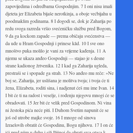
zapovijedima i odredbama Gospodnjim. 7 I oni nisu imali
djeteta jer Elizabeta bijaše nerotkinja, a oboje većbijahu u
poodmaklim godinama. 8 I dogodi se, dok je Zaharija po
redu svoga razreda vršio svećeničku službu pred Bogom,
9 da ga kockom zapade — prema običaju svećenstva —
da uđe u Hram Gospodnji i prinese kȃd. 10 I sve ono
mnoštvo puka molilo je vani za vrijeme kađenja. 11 A
njemu se ukaza anđeo Gospodnji — stajao je s desne
strane kadionog žrtvenika. 12 I kad ga Zaharija ugleda,
prestraši se i spopade ga strah. 13 No anđeo mu reče: »Ne
boj se, Zaharija, jer uslišana je molitva tvoja; i tvoja će ti
žena, Elizabeta, roditi sina, i nadjenut ćeš mu ime Ivan. 14
I bit će ti na radost i veselje, i rođenju njegovu mnogi će se
obradovati. 15 Jer bit će velik pred Gospodinom. Ni vina
ni žestoka pića neće piti. I Duhom Svetim napunit će se
još od utrobe majke svoje. 16 I mnoge od sinova
Izraelovih obratit će Gospodinu, Bogu njihovu. 17 I on će
ići pred njim u duhu i sili Ilijinoj da obrati srca otaca k