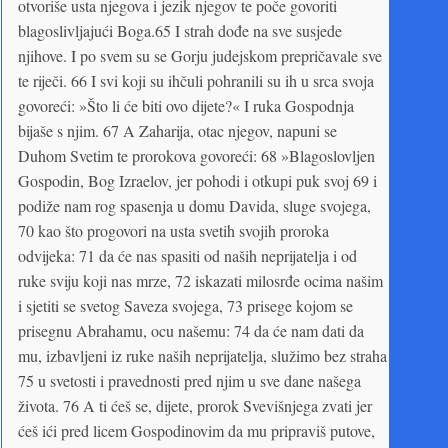
otvoriše usta njegova i jezik njegov te poče govoriti
blagoslivljajući Boga.65 I strah dođe na sve susjede
njihove. I po svem su se Gorju judejskom prepričavale sve
te riječi. 66 I svi koji su ihčuli pohranili su ih u srca svoja
govoreći: »Što li će biti ovo dijete?« I ruka Gospodnja
bijaše s njim. 67 A Zaharija, otac njegov, napuni se
Duhom Svetim te prorokova govoreći: 68 »Blagoslovljen
Gospodin, Bog Izraelov, jer pohodi i otkupi puk svoj 69 i
podiže nam rog spasenja u domu Davida, sluge svojega,
70 kao što progovori na usta svetih svojih proroka
odvijeka: 71 da će nas spasiti od naših neprijatelja i od
ruke sviju koji nas mrze, 72 iskazati milosrđe ocima našim
i sjetiti se svetog Saveza svojega, 73 prisege kojom se
prisegnu Abrahamu, ocu našemu: 74 da će nam dati da
mu, izbavljeni iz ruke naših neprijatelja, služimo bez straha
75 u svetosti i pravednosti pred njim u sve dane našega
života. 76 A ti ćeš se, dijete, prorok Svevišnjega zvati jer
ćeš ići pred licem Gospodinovim da mu pripraviš putove,