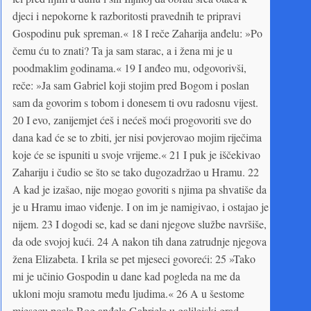
djeci i nepokorne k razboritosti pravednih te pripravi
Gospodinu puk spreman.« 18 I reče Zaharija anđelu: »Po
čemu ću to znati? Ta ja sam starac, a i žena mi je u
poodmaklim godinama.« 19 I anđeo mu, odgovorivši,
reče: »Ja sam Gabriel koji stojim pred Bogom i poslan
sam da govorim s tobom i donesem ti ovu radosnu vijest.
20 I evo, zanijemjet ćeš i nećeš moći progovoriti sve do
dana kad će se to zbiti, jer nisi povjerovao mojim riječima
koje će se ispuniti u svoje vrijeme.« 21 I puk je iščekivao
Zahariju i čudio se što se tako dugozadržao u Hramu. 22
A kad je izašao, nije mogao govoriti s njima pa shvatiše da
je u Hramu imao viđenje. I on im je namigivao, i ostajao je
nijem. 23 I dogodi se, kad se dani njegove službe navršiše,
da ode svojoj kući. 24 A nakon tih dana zatrudnje njegova
žena Elizabeta. I krila se pet mjeseci govoreći: 25 »Tako
mi je učinio Gospodin u dane kad pogleda na me da
ukloni moju sramotu među ljudima.« 26 A u šestome
mjesecu posla Bog anđela Gabriela u galilejski grad