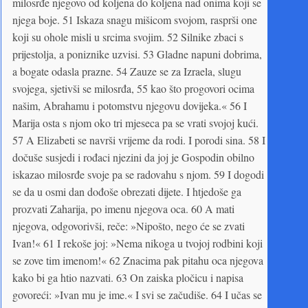
milosrđe njegovo od koljena do koljena nad onima koji se
njega boje. 51 Iskaza snagu mišicom svojom, rasprši one
koji su ohole misli u srcima svojim. 52 Silnike zbaci s
prijestolja, a poniznike uzvisi. 53 Gladne napuni dobrima,
a bogate odasla prazne. 54 Zauze se za Izraela, slugu
svojega, sjetivši se milosrđa, 55 kao što progovori ocima
našim, Abrahamu i potomstvu njegovu dovijeka.« 56 I
Marija osta s njom oko tri mjeseca pa se vrati svojoj kući.
57 A Elizabeti se navrši vrijeme da rodi. I porodi sina. 58 I
dočuše susjedi i rođaci njezini da joj je Gospodin obilno
iskazao milosrđe svoje pa se radovahu s njom. 59 I dogodi
se da u osmi dan dođoše obrezati dijete. I htjedoše ga
prozvati Zaharija, po imenu njegova oca. 60 A mati
njegova, odgovorivši, reče: »Nipošto, nego će se zvati
Ivan!« 61 I rekoše joj: »Nema nikoga u tvojoj rodbini koji
se zove tim imenom!« 62 Znacima pak pitahu oca njegova
kako bi ga htio nazvati. 63 On zaiska pločicu i napisa
govoreći: »Ivan mu je ime.« I svi se začudiše. 64 I učas se