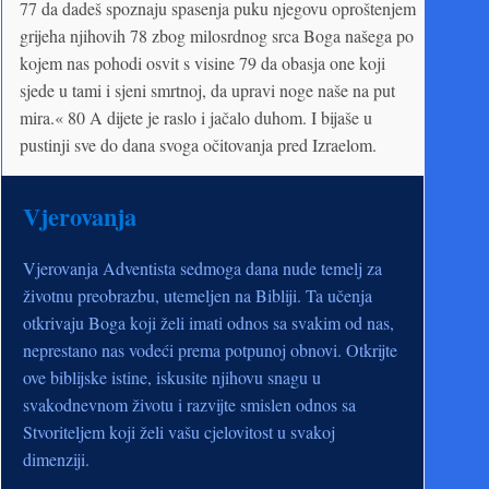
77 da dadeš spoznaju spasenja puku njegovu oproštenjem
grijeha njihovih 78 zbog milosrdnog srca Boga našega po
kojem nas pohodi osvit s visine 79 da obasja one koji
sjede u tami i sjeni smrtnoj, da upravi noge naše na put
mira.« 80 A dijete je raslo i jačalo duhom. I bijaše u
pustinji sve do dana svoga očitovanja pred Izraelom.
Vjerovanja
Vjerovanja Adventista sedmoga dana nude temelj za
životnu preobrazbu, utemeljen na Bibliji. Ta učenja
otkrivaju Boga koji želi imati odnos sa svakim od nas,
neprestano nas vodeći prema potpunoj obnovi. Otkrijte
ove biblijske istine, iskusite njihovu snagu u
svakodnevnom životu i razvijte smislen odnos sa
Stvoriteljem koji želi vašu cjelovitost u svakoj
dimenziji.