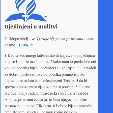
Ujedinjeni u molitvi
U sklopu inicijative
Vjerujte Njegovim prorocima
danas
"Luka 1"
čitamo
.
1 Kad se već mnogi latiše sastaviti izvješće o događajima
koji se ispuniše među nama, 2 kako nam to predadoše oni
koji od početka bijahu očevidci i sluge Riječi, 3 i ja nađoh
za dobro, pošto sam sve od početka pomno ispitao,
napisati sve redom tebi, velecijenjeni Teofile, 4 da bi
spoznao pouzdanost riječi kojima si poučen. 5 U dane
Heroda, kralja Judeje, bijaše neki svećenik iz razreda
Abijina, po imenu Zaharija, te žena njegova od kćeri
Aronovih, a ime joj Elizabeta. 6 I oboje bijahu pravedni
pred Bogom: živjeli su besprijekorno po svim