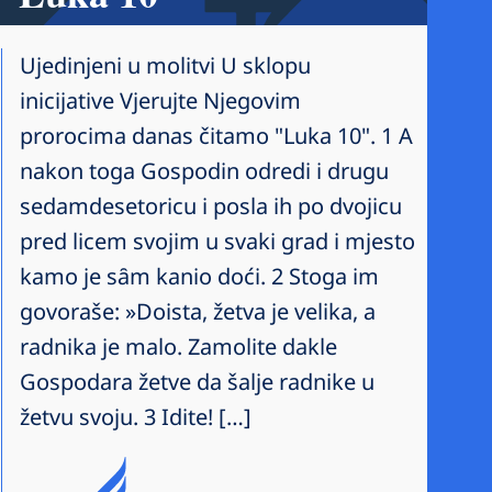
Ujedinjeni u molitvi U sklopu
inicijative Vjerujte Njegovim
prorocima danas čitamo "Luka 10". 1 A
nakon toga Gospodin odredi i drugu
sedamdesetoricu i posla ih po dvojicu
pred licem svojim u svaki grad i mjesto
kamo je sȃm kanio doći. 2 Stoga im
govoraše: »Doista, žetva je velika, a
radnika je malo. Zamolite dakle
Gospodara žetve da šalje radnike u
žetvu svoju. 3 Idite! […]