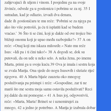
zalijevajući ih uljem i vinom. I posjednu ga na svoje
živinče, odvede ga u gostionicu i pobrinu se za nj. 35 I
sutradan, kad je odlazio, izvadi dva denara,
dade ih gostioničaru te mu reče: ‘Pobrini se za njega pa
ako što više potrošiš, ja ću ti isplatiti kad se budem
vraćao.’ 36 Što ti se čini, koji je dakle od ove trojice bio
bližnji onomu koji je upao među razbojnike?« 37 A on
reče: »Onaj koji mu iskaza milosrđe.« Nato mu reče
Isus: »Idi pa i ti čini tako!« 38 A dogodi se, dok su
putovali, da on uđe u neko selo. A neka žena, po imenu
Marta, primi ga u svoju kuću.39 Ova je imala i sestru koja
se zvala Marija. Ona sjede do nogu Isusovih i slušaše riječ
njegovu. 40 A Marta bijaše zauzeta oko mnogog
posluživanja pa pristupi i reče: »Gospodine, zar ti ne
mariš što me sestra moja samu ostavila posluživati? Reci
joj dakle da mi pomogne.« 41 A Isus joj, odgovorivši,
reče: »Marta, Marta! Brineš se i uznemiruješ za
mnogo, 42 a jedno je potrebno. A Marija je izabrala dobar