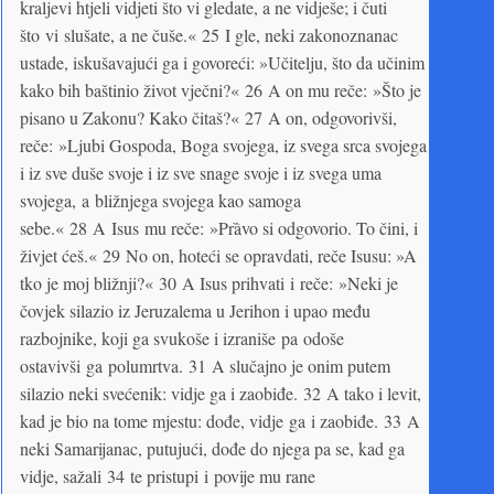
kraljevi htjeli vidjeti što vi gledate, a ne vidješe; i čuti
što vi slušate, a ne čuše.« 25 I gle, neki zakonoznanac
ustade, iskušavajući ga i govoreći: »Učitelju, što da učinim
kako bih baštinio život vječni?« 26 A on mu reče: »Što je
pisano u Zakonu? Kako čitaš?« 27 A on, odgovorivši,
reče: »Ljubi Gospoda, Boga svojega, iz svega srca svojega
i iz sve duše svoje i iz sve snage svoje i iz svega uma
svojega, a bližnjega svojega kao samoga
sebe.« 28 A Isus mu reče: »Prȁvo si odgovorio. To čini, i
živjet ćeš.« 29 No on, hoteći se opravdati, reče Isusu: »A
tko je moj bližnji?« 30 A Isus prihvati i reče: »Neki je
čovjek silazio iz Jeruzalema u Jerihon i upao među
razbojnike, koji ga svukoše i izraniše pa odoše
ostavivši ga polumrtva. 31 A slučajno je onim putem
silazio neki svećenik: vidje ga i zaobiđe. 32 A tako i levit,
kad je bio na tome mjestu: dođe, vidje ga i zaobiđe. 33 A
neki Samarijanac, putujući, dođe do njega pa se, kad ga
vidje, sažali 34 te pristupi i povije mu rane