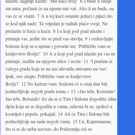
ulazite, najprije kažite: ‘Mir kući ovoj!’ 6 I bude li ondje
sin mira, počinut će na njemu mir vaš. Ako li ne bude, na
vas će se vratiti. 7 A u toj kući ostanite jedući i pijući što
se kod njih nađe. Ta vrijedan je radnik plaće svoje. Ne
prelazite iz kuće u kuću. 8 I u koji god grad ulazite i
primaju vas, jedite što se pred vas stavlja; 9 i ozdravljajte
bolesne koji su u njemu i govorite im: ‘Približilo vam se
kraljevstvo Božje!’ 10 A u koji god grad ulazite pa vas ne
primaju, izađite na njegove ulice i recite: 11 ‘I prašinu iz
vašega grada koja se na nas uhvatila stresamo na vas!
Ipak, ovo znajte: Približilo vam se kraljevstvo
Božje!’ 12 No kažem vam: Sodomi će u onaj dan biti
podnošljivije negoli gradu tomu.« 13 »Jao tebi, Korazine!
Jao tebi, Betsaido! Jer da se u Tiru i Sidonu dogodiše silna
djela koja su se dogodila u vama, odavna bi se, sjedeći u
kostrijeti i pepelu, pokajali. 14 Ali će Tiru i Sidonu biti
podnošljivije na sudu negoli vama. 15 I ti, Kapernaume,
što si se do neba uzvisio, do Podzemlja ćeš se