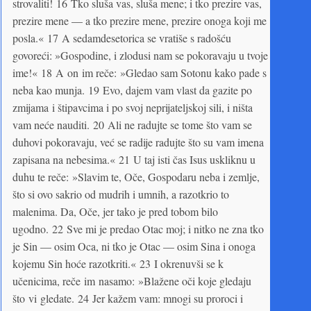
strovaliti! 16 Tko sluša vas, sluša mene; i tko prezire vas,
prezire mene — a tko prezire mene, prezire onoga koji me
posla.« 17 A sedamdesetorica se vratiše s radošću
govoreći: »Gospodine, i zlodusi nam se pokoravaju u tvoje
ime!« 18 A on im reče: »Gledao sam Sotonu kako pade s
neba kao munja. 19 Evo, dajem vam vlast da gazite po
zmijama i štipavcima i po svoj neprijateljskoj sili, i ništa
vam neće nauditi. 20 Ali ne radujte se tome što vam se
duhovi pokoravaju, već se radije radujte što su vam imena
zapisana na nebesima.« 21 U taj isti čas Isus uskliknu u
duhu te reče: »Slavim te, Oče, Gospodaru neba i zemlje,
što si ovo sakrio od mudrih i umnih, a razotkrio to
malenima. Da, Oče, jer tako je pred tobom bilo
ugodno. 22 Sve mi je predao Otac moj; i nitko ne zna tko
je Sin — osim Oca, ni tko je Otac — osim Sina i onoga
kojemu Sin hoće razotkriti.« 23 I okrenuvši se k
učenicima, reče im nasamo: »Blažene oči koje gledaju
što vi gledate. 24 Jer kažem vam: mnogi su proroci i