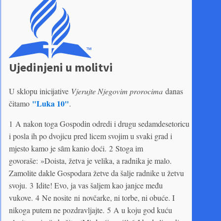
Ujedinjeni u molitvi
U sklopu inicijative
Vjerujte Njegovim prorocima
danas
"Luka 10"
čitamo
.
1 A nakon toga Gospodin odredi i drugu sedamdesetoricu
i posla ih po dvojicu pred licem svojim u svaki grad i
mjesto kamo je sȃm kanio doći. 2 Stoga im
govoraše: »Doista, žetva je velika, a radnika je malo.
Zamolite dakle Gospodara žetve da šalje radnike u žetvu
svoju. 3 Idite! Evo, ja vas šaljem kao janjce među
vukove. 4 Ne nosite ni novčarke, ni torbe, ni obuće. I
nikoga putem ne pozdravljajte. 5 A u koju god kuću