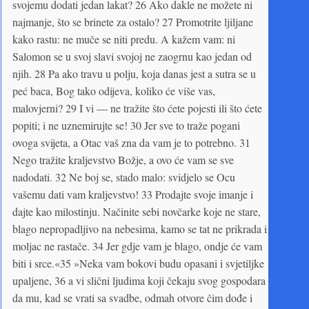
svojemu dodati jedan lakat? 26 Ako dakle ne možete ni
najmanje, što se brinete za ostalo? 27 Promotrite ljiljane
kako rastu: ne muče se niti predu. A kažem vam: ni
Salomon se u svoj slavi svojoj ne zaogrnu kao jedan od
njih. 28 Pa ako travu u polju, koja danas jest a sutra se u
peć baca, Bog tako odijeva, koliko će više vas,
malovjerni? 29 I vi — ne tražite što ćete pojesti ili što ćete
popiti; i ne uznemirujte se! 30 Jer sve to traže pogani
ovoga svijeta, a Otac vaš zna da vam je to potrebno. 31
Nego tražite kraljevstvo Božje, a ovo će vam se sve
nadodati. 32 Ne boj se, stado malo: svidjelo se Ocu
vašemu dati vam kraljevstvo! 33 Prodajte svoje imanje i
dajte kao milostinju. Načinite sebi novčarke koje ne stare,
blago nepropadljivo na nebesima, kamo se tat ne prikrada i
moljac ne rastače. 34 Jer gdje vam je blago, ondje će vam
biti i srce.«35 »Neka vam bokovi budu opasani i svjetiljke
upaljene, 36 a vi slični ljudima koji čekaju svog gospodara
da mu, kad se vrati sa svadbe, odmah otvore čim dođe i