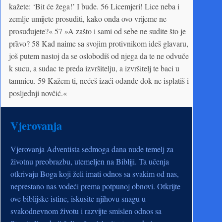
kažete: ‘Bit će žega!’ I bude. 56 Licemjeri! Lice neba i
zemlje umijete prosuditi, kako onda ovo vrijeme ne
prosuđujete?« 57 »A zašto i sami od sebe ne sudite što je
prȁvo? 58 Kad naime sa svojim protivnikom ideš glavaru,
još putem nastoj da se oslobodiš od njega da te ne odvuče
k sucu, a sudac te preda izvršitelju, a izvršitelj te baci u
tamnicu. 59 Kažem ti, nećeš izaći odande dok ne isplatiš i
posljednji novčić.«
Vjerovanja
Vjerovanja Adventista sedmoga dana nude temelj za
životnu preobrazbu, utemeljen na Bibliji. Ta učenja
otkrivaju Boga koji želi imati odnos sa svakim od nas,
neprestano nas vodeći prema potpunoj obnovi. Otkrijte
ove biblijske istine, iskusite njihovu snagu u
svakodnevnom životu i razvijte smislen odnos sa