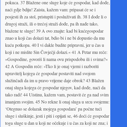
pokuca. 37 Blažene one sluge koje će gospodar, kad dođe,
naći gdje bdiju! Zaista, kažem vam: pripasat će se i
posjesti ih za stol, pristupiti i posluživati ih. 38 I dođe li o
drugoj straži, ili o trećoj straži dođe, pa ih nađe tako,
blažene te sluge! 39 A ovo znajte: kad bi kućegospodar
znao u koji čas dolazi tat, bdio bi i ne bi dopustio da mu
kuću potkopa. 40 I vi dakle budite pripravni, jer u čas u
koji i ne mislite Sin Čovječji dolazi.« 41 A Petar mu reče:
»Gospodine, govoriš li nama ovu prispodobu ili i svima?«
42 A Gospodin reče: »Tko li je onaj vjerni i razboriti
upravitelj kojega će gospodar postaviti nad svojom
služinčadi da im u pravo vrijeme daje obrok? 43 Blažen
onaj sluga kojega će gospodar njegov, kad dođe, naći da
tako radi! 44 Uistinu, kažem vam, postavit će ga nad svim
imanjem svojim. 45 No rekne li onaj sluga u srcu svojemu:
‘Otegnuo se dolazak mojega gospodara’ pa počne tući
sluge i sluškinje, jesti i piti i opijati se, 46 doći će gospodar
toga sluge u dan u koji ne očekuje i u čas za koji ne zna; i