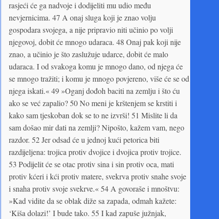
rasjeći će ga nadvoje i dodijeliti mu udio među
nevjernicima. 47 A onaj sluga koji je znao volju
gospodara svojega, a nije pripravio niti učinio po volji
njegovoj, dobit će mnogo udaraca. 48 Onaj pak koji nije
znao, a učinio je što zaslužuje udarce, dobit će malo
udaraca. I od svakoga komu je mnogo dano, od njega će
se mnogo tražiti; i komu je mnogo povjereno, više će se od
njega iskati.« 49 »Oganj dođoh baciti na zemlju i što ću
ako se već zapalio? 50 No meni je krštenjem se krstiti i
kako sam tjeskoban dok se to ne izvrši! 51 Mislite li da
sam došao mir dati na zemlji? Nipošto, kažem vam, nego
razdor. 52 Jer odsad će u jednoj kući petorica biti
razdijeljena: trojica protiv dvojice i dvojica protiv trojice.
53 Podijelit će se otac protiv sina i sin protiv oca, mati
protiv kćeri i kći protiv matere, svekrva protiv snahe svoje
i snaha protiv svoje svekrve.« 54 A govoraše i mnoštvu:
»Kad vidite da se oblak diže sa zapada, odmah kažete:
‘Kiša dolazi!’ I bude tako. 55 I kad zapuše južnjak,