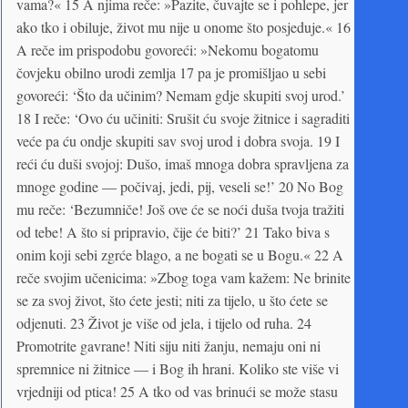
vama?« 15 A njima reče: »Pazite, čuvajte se i pohlepe, jer
ako tko i obiluje, život mu nije u onome što posjeduje.« 16
A reče im prispodobu govoreći: »Nekomu bogatomu
čovjeku obilno urodi zemlja 17 pa je promišljao u sebi
govoreći: ‘Što da učinim? Nemam gdje skupiti svoj urod.’
18 I reče: ‘Ovo ću učiniti: Srušit ću svoje žitnice i sagraditi
veće pa ću ondje skupiti sav svoj urod i dobra svoja. 19 I
reći ću duši svojoj: Dušo, imaš mnoga dobra spravljena za
mnoge godine — počivaj, jedi, pij, veseli se!’ 20 No Bog
mu reče: ‘Bezumniče! Još ove će se noći duša tvoja tražiti
od tebe! A što si pripravio, čije će biti?’ 21 Tako biva s
onim koji sebi zgrće blago, a ne bogati se u Bogu.« 22 A
reče svojim učenicima: »Zbog toga vam kažem: Ne brinite
se za svoj život, što ćete jesti; niti za tijelo, u što ćete se
odjenuti. 23 Život je više od jela, i tijelo od ruha. 24
Promotrite gavrane! Niti siju niti žanju, nemaju oni ni
spremnice ni žitnice — i Bog ih hrani. Koliko ste više vi
vrjedniji od ptica! 25 A tko od vas brinući se može stasu