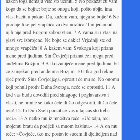
nakon toga nemaju više što učiniti. 5 No pokazat ću vam
koga da se bojite: bojte se onoga koji, pošto ubije, ima
vlast baciti u pakao. Da, kažem vam, njega se bojte! 6 Ne
prodaje li se pet vrapčića za dva novčića? I ni jedan od
njih nije pred Bogom zaboravljen. 7 A vama su i vlasi na
glavi sve izbrojene. Ne bojte se dakle! Vrjedniji ste od
mnogo vrapčića! 8 A kažem vam: Svakoga koji prizna
mene pred ljudima, Sin Čovječji priznat će i njega pred
anđelima Božjim. 9 A tko zaniječe mene pred ljudima, bit
će zanijekan pred anđelima Božjim. 10 I tko god rekne
riječ protiv Sina Čovječjega, oprostit će mu se. No onomu
koji pohuli protiv Duha Svetoga, neće se oprostiti. 11 A
kad vas budu dovodili pred sinagoge i poglavarstva i
vlasti, ne brinite se kako ćete ili što odgovoriti, ili što ćete
reći! 12 Ta Duh Sveti poučit će vas u taj čas što treba
reći.« 13 A netko mu iz mnoštva reče: »Učitelju, reci
mojemu bratu da podijeli sa mnom baštinu.« 14 A on mu
reče: »Čovječe, tko me postavio sucem ili djeliteljem nad