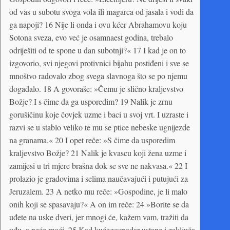
od vas u subotu svoga vola ili magarca od jasala i vodi da
ga napoji? 16 Nije li onda i ovu kćer Abrahamovu koju
Sotona sveza, evo već je osamnaest godina, trebalo
odriješiti od te spone u dan subotnji?« 17 I kad je on to
izgovorio, svi njegovi protivnici bijahu postiđeni i sve se
mnoštvo radovalo zbog svega slavnoga što se po njemu
događalo. 18 A govoraše: »Čemu je slično kraljevstvo
Božje? I s čime da ga usporedim? 19 Nalik je zrnu
gorušičinu koje čovjek uzme i baci u svoj vrt. I uzraste i
razvi se u stablo veliko te mu se ptice nebeske ugnijezde
na granama.« 20 I opet reče: »S čime da usporedim
kraljevstvo Božje? 21 Nalik je kvascu koji žena uzme i
zamijesi u tri mjere brašna dok se sve ne nakvasa.« 22 I
prolazio je gradovima i selima naučavajući i putujući za
Jeruzalem. 23 A netko mu reče: »Gospodine, je li malo
onih koji se spasavaju?« A on im reče: 24 »Borite se da
uđete na uske dveri, jer mnogi će, kažem vam, tražiti da
uđu, a neće moći. 25 Kad kućegospodar ustane i zaključa