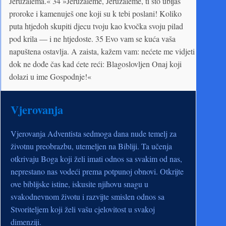
Jeruzalema.« 34 »Jeruzaleme, Jeruzaleme, ti što ubijaš
proroke i kamenuješ one koji su k tebi poslani! Koliko
puta htjedoh skupiti djecu tvoju kao kvočka svoju pilad
pod krila — i ne htjedoste. 35 Evo vam se kuća vaša
napuštena ostavlja. A zaista, kažem vam: nećete me vidjeti
dok ne dođe čas kad ćete reći: Blagoslovljen Onaj koji
dolazi u ime Gospodnje!«
Vjerovanja
Vjerovanja Adventista sedmoga dana nude temelj za
životnu preobrazbu, utemeljen na Bibliji. Ta učenja
otkrivaju Boga koji želi imati odnos sa svakim od nas,
neprestano nas vodeći prema potpunoj obnovi. Otkrijte
ove biblijske istine, iskusite njihovu snagu u
svakodnevnom životu i razvijte smislen odnos sa
Stvoriteljem koji želi vašu cjelovitost u svakoj
dimenziji.