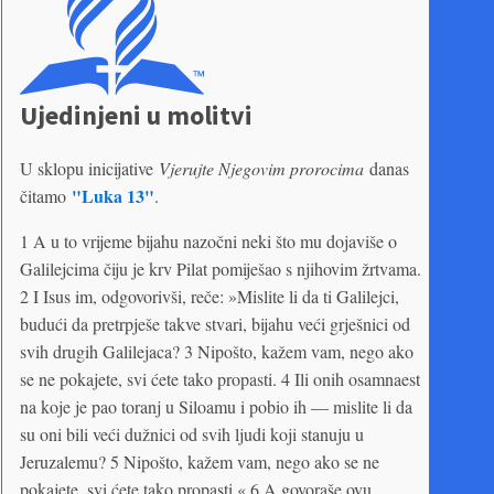
Ujedinjeni u molitvi
U sklopu inicijative
Vjerujte Njegovim prorocima
danas
"Luka 13"
čitamo
.
1 A u to vrijeme bijahu nazočni neki što mu dojaviše o
Galilejcima čiju je krv Pilat pomiješao s njihovim žrtvama.
2 I Isus im, odgovorivši, reče: »Mislite li da ti Galilejci,
budući da pretrpješe takve stvari, bijahu veći grješnici od
svih drugih Galilejaca? 3 Nipošto, kažem vam, nego ako
se ne pokajete, svi ćete tako propasti. 4 Ili onih osamnaest
na koje je pao toranj u Siloamu i pobio ih — mislite li da
su oni bili veći dužnici od svih ljudi koji stanuju u
Jeruzalemu? 5 Nipošto, kažem vam, nego ako se ne
pokajete, svi ćete tako propasti.« 6 A govoraše ovu