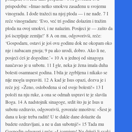
prispodobu: »Imao netko smokvu zasađenu u svojemu
vinogradu. I dođe tražeći na njoj ploda — i ne nađe. 7 I
reče vinogradaru: ‘Evo, već tri godine dolazim i tražim
ploda na ovoj smokvi, i ne nalazim. Posijeci je — zašto da
još iscrpljuje zemlju!’ 8 A on mu, odgovorivši, reče:
‘Gospodaru, ostavi je još ovu godinu dok ne okopam oko
nje i nabacam gnoja; 9 pa ako urodi, dobro. Ako li ne,
posjeći ćeš je dogodine.’« 10 A u jednoj od sinagoga
naučavao je u subotu. 11 I gle, neka je žena imala duha
bolesti osamnaest godina. I bila je zgrbljena i nikako se
nije mogla uspraviti. 12 A kad je Isus opazi, dozva je i
reče joj: »Ženo, oslobođena si od svoje bolesti!« 13 I
položi na nju ruke, a ona se odmah uspravi te je slavila
Boga. 14 A nadstojnik sinagoge, srdit što ju je Isus u
subotu ozdravio, odgovorivši, govoraše mnoštvu: »Šest je
dana u koje treba raditi! U te dakle dane dolazite da
budete ozdravljani, a ne u dan subotnji!« 15 Tada mu
Gospodin odgovori i reče: »Licemjeru! Ne driješi li svaki