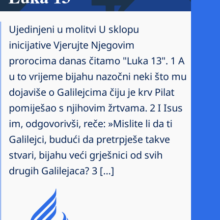
Ujedinjeni u molitvi U sklopu
inicijative Vjerujte Njegovim
prorocima danas čitamo "Luka 13". 1 A
u to vrijeme bijahu nazočni neki što mu
dojaviše o Galilejcima čiju je krv Pilat
pomiješao s njihovim žrtvama. 2 I Isus
im, odgovorivši, reče: »Mislite li da ti
Galilejci, budući da pretrpješe takve
stvari, bijahu veći grješnici od svih
drugih Galilejaca? 3 […]