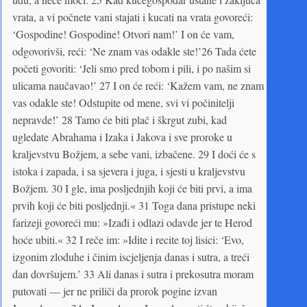
vrata, a vi počnete vani stajati i kucati na vrata govoreći:
‘Gospodine! Gospodine! Otvori nam!’ I on će vam,
odgovorivši, reći: ‘Ne znam vas odakle ste!’26 Tada ćete
početi govoriti: ‘Jeli smo pred tobom i pili, i po našim si
ulicama naučavao!’ 27 I on će reći: ‘Kažem vam, ne znam
vas odakle ste! Odstupite od mene, svi vi počinitelji
nepravde!’ 28 Tamo će biti plač i škrgut zubi, kad
ugledate Abrahama i Izaka i Jakova i sve proroke u
kraljevstvu Božjem, a sebe vani, izbačene. 29 I doći će s
istoka i zapada, i sa sjevera i juga, i sjesti u kraljevstvu
Božjem. 30 I gle, ima posljednjih koji će biti prvi, a ima
prvih koji će biti posljednji.« 31 Toga dana pristupe neki
farizeji govoreći mu: »Izađi i odlazi odavde jer te Herod
hoće ubiti.« 32 I reče im: »Idite i recite toj lisici: ‘Evo,
izgonim zloduhe i činim iscjeljenja danas i sutra, a treći
dan dovršujem.’ 33 Ali danas i sutra i prekosutra moram
putovati — jer ne priliči da prorok pogine izvan