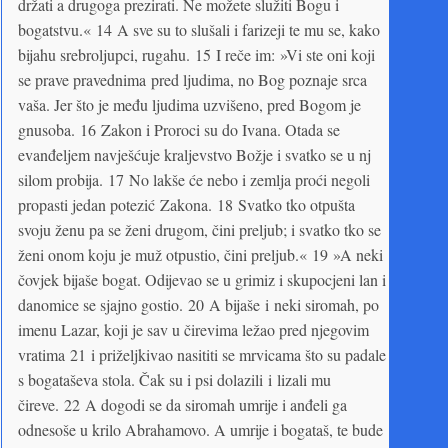
držati a drugoga prezirati. Ne možete služiti Bogu i
bogatstvu.« 14 A sve su to slušali i farizeji te mu se, kako
bijahu srebroljupci, rugahu. 15 I reče im: »Vi ste oni koji
se prave pravednima pred ljudima, no Bog poznaje srca
vaša. Jer što je među ljudima uzvišeno, pred Bogom je
gnusoba. 16 Zakon i Proroci su do Ivana. Otada se
evanđeljem navješćuje kraljevstvo Božje i svatko se u nj
silom probija. 17 No lakše će nebo i zemlja proći negoli
propasti jedan potezić Zakona. 18 Svatko tko otpušta
svoju ženu pa se ženi drugom, čini preljub; i svatko tko se
ženi onom koju je muž otpustio, čini preljub.« 19 »A neki
čovjek bijaše bogat. Odijevao se u grimiz i skupocjeni lan i
danomice se sjajno gostio. 20 A bijaše i neki siromah, po
imenu Lazar, koji je sav u čirevima ležao pred njegovim
vratima 21 i priželjkivao nasititi se mrvicama što su padale
s bogataševa stola. Čak su i psi dolazili i lizali mu
čireve. 22 A dogodi se da siromah umrije i anđeli ga
odnesoše u krilo Abrahamovo. A umrije i bogataš, te bude