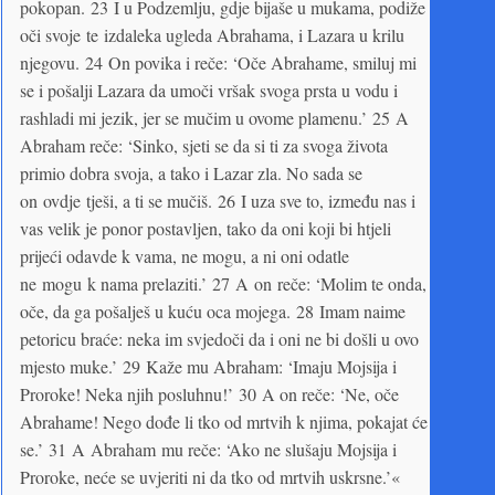
pokopan. 23 I u Podzemlju, gdje bijaše u mukama, podiže
oči svoje te izdaleka ugleda Abrahama, i Lazara u krilu
njegovu. 24 On povika i reče: ‘Oče Abrahame, smiluj mi
se i pošalji Lazara da umoči vršak svoga prsta u vodu i
rashladi mi jezik, jer se mučim u ovome plamenu.’ 25 A
Abraham reče: ‘Sinko, sjeti se da si ti za svoga života
primio dobra svoja, a tako i Lazar zla. No sada se
on ovdje tješi, a ti se mučiš. 26 I uza sve to, između nas i
vas velik je ponor postavljen, tako da oni koji bi htjeli
prijeći odavde k vama, ne mogu, a ni oni odatle
ne mogu k nama prelaziti.’ 27 A on reče: ‘Molim te onda,
oče, da ga pošalješ u kuću oca mojega. 28 Imam naime
petoricu braće: neka im svjedoči da i oni ne bi došli u ovo
mjesto muke.’ 29 Kaže mu Abraham: ‘Imaju Mojsija i
Proroke! Neka njih posluhnu!’ 30 A on reče: ‘Ne, oče
Abrahame! Nego dođe li tko od mrtvih k njima, pokajat će
se.’ 31 A Abraham mu reče: ‘Ako ne slušaju Mojsija i
Proroke, neće se uvjeriti ni da tko od mrtvih uskrsne.’«