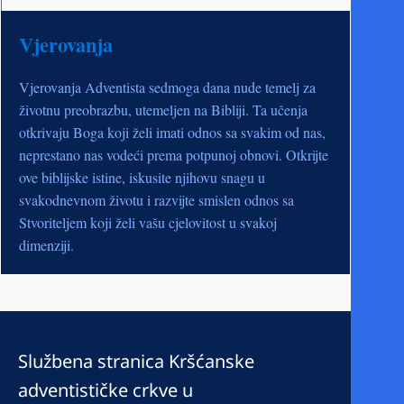
Vjerovanja
Vjerovanja Adventista sedmoga dana nude temelj za
životnu preobrazbu, utemeljen na Bibliji. Ta učenja
otkrivaju Boga koji želi imati odnos sa svakim od nas,
neprestano nas vodeći prema potpunoj obnovi. Otkrijte
ove biblijske istine, iskusite njihovu snagu u
svakodnevnom životu i razvijte smislen odnos sa
Stvoriteljem koji želi vašu cjelovitost u svakoj
dimenziji.
Službena stranica Kršćanske
adventističke crkve u