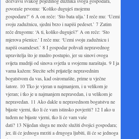
dozvavši svakog pojedinog dužnika svoga gospodara,
govoraše prvomu: ‘Koliko duguješ mojemu
gospodaru?’ 6 A on reče: ‘Sto bata ulja.’ I reče mu: ‘Uzmi
svoju zadužnicu, sjedni brzo i napiši pedeset.’ 7 Zatim
reče drugomu: ‘A ti, koliko duguješ?’ A on reče: ‘Sto
mjerova pšenice.’ I reče mu: ‘Uzmi svoju zadužnicu i
napiši osamdeset.’ 8 I gospodar pohvali nepravednog
upravitelja što je mudro postupio, jer su sinovi ovoga
svijeta mudriji od sinova svjetla u svojemu naraštaju. 9 I ja
vama kažem: Stecite sebi prijatelje nepravednim
bogatstvom da vas, kad osiromašite, prime u vječne
šatore. 10 Tko je vjeran u najmanjem, i u velikom je
vjeran; i tko je u najmanjem nepravedan, i u velikom je
nepravedan. 11 Ako dakle u nepravednom bogatstvu ne
bijaste vjerni, tko li će vam istinsko povjeriti? 12 I ako u
tuđem ne bijaste vjerni, tko li će vam vaše
dati? 13 Nijedan sluga ne može služiti dvojici gospodara;
jer, ili će jednoga mrziti a drugoga ljubiti, ili će se jednoga