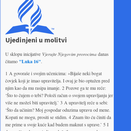
Ujedinjeni u molitvi
U sklopu inicijative
Vjerujte Njegovim prorocima
danas
"Luka 16"
čitamo
.
1 A govoraše i svojim učenicima: »Bijaše neki bogat
čovjek koji je imao upravitelja. I ovaj je bio optužen pred
njim kao da mu rasipa imanje. 2 Pozove ga te mu reče:
‘Što to čujem o tebi? Položi račun o svojem upravljanju jer
više ne možeš biti upravitelj.’ 3 A upravitelj reče u sebi:
‘Što da učinim? Moj gospodar oduzima upravu od mene.
Kopati ne mogu, prositi se stidim. 4 Znam što ću činiti da
me prime u svoje kuće kad budem maknut s uprave.’ 5 I