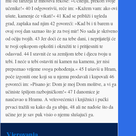
mu od farizeja iz mnoštva rekoše: »Učitelju, prekori svoje
učenike!« 40 I odgovorivši, reče im: »Kažem vam: ako ovi
ušute, kamenje će vikati!« 41 Kad se približi i ugleda
grad, zaplaka nad njim 42 govoreći: »Kad bi i ti barem u
ovaj svoj dan saznao što je za tvoj mir! No sada je skriveno
od očiju tvojih. 43 Jer doći će na tebe dani, i neprijatelji će
te tvoji opkopom opkoliti i okružiti te i pritijesniti te
odasvud. 44 I sravnit će sa zemljom tebe i djecu tvoju u
tebi. I neće u tebi ostaviti ni kamen na kamenu, jer nisi
prepoznao vrijeme svoga pohođenja.« 45 I ušavši u Hram,
poče izgoniti one koji su u njemu prodavali i kupovali 46
govoreći im: »Pisano je: Dom je moj Dom molitve, a vi ga
učiniste špiljom razbojničkom!« 47 I danomice je
naučavao u Hramu. A velesvećenici i knjižnici i pučki
prvaci tražili su kako da ga ubiju, 48 ali ne nađoše što da
učine jer je sav puk visio o njemu slušajući ga.
Vjerovanja