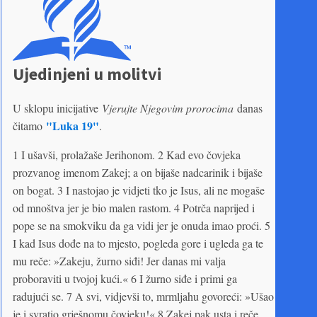
Ujedinjeni u molitvi
U sklopu inicijative
Vjerujte Njegovim prorocima
danas
"Luka 19"
čitamo
.
1 I ušavši, prolažaše Jerihonom. 2 Kad evo čovjeka
prozvanog imenom Zakej; a on bijaše nadcarinik i bijaše
on bogat. 3 I nastojao je vidjeti tko je Isus, ali ne mogaše
od mnoštva jer je bio malen rastom. 4 Potrča naprijed i
pope se na smokviku da ga vidi jer je onuda imao proći. 5
I kad Isus dođe na to mjesto, pogleda gore i ugleda ga te
mu reče: »Zakeju, žurno siđi! Jer danas mi valja
proboraviti u tvojoj kući.« 6 I žurno siđe i primi ga
radujući se. 7 A svi, vidjevši to, mrmljahu govoreći: »Ušao
je i svratio grješnomu čovjeku!« 8 Zakej pak usta i reče