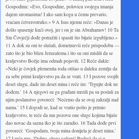
Gospodinu: »Evo, Gospodine, polovicu svojega imanja
dajem siromasima! I ako sam koga u čemu prevario,
vraćam četverostruko.« 9 A Isus njemu reče: »Danas je
došlo spasenje kući ovoj, jer i on je sin Abrahamov! 10 Ta
Sin Čovječji dođe potražiti i spasiti što bijaše izgubljeno.«
11 A dok su oni to slušali, dometnuvši reče prispodobu —
zato što je bio blizu Jeruzalema i što su oni mislili da se
kraljevstvo Božje ima odmah pojaviti. 12 Reče dakle:
»Neki je čovjek plemenita roda otišao u daleku zemlju da
za sebe primi kraljevstvo pa da se vrati. 13 I pozove svojih
deset slugu, dade im deset mina i reče im: ‘Trgujte dok ne
dođem.’ 14 A njegovi su ga građani mrzili pa su poslali za
njim poslanstvo govoreći: ‘Nećemo da se ovaj zakralji nad
nama.’ 15 I dogodi se, kad se vratio pošto je primio
kraljevstvo, te reče da mu pozovu one sluge kojima bijaše
dao novac da sazna tko je što zaradio. 16 Tada dođe prvi
govoreći: ‘Gospodaru, tvoja mina donijela je deset mina.’
17 I reče mu: ‘Dobro, slugo valjani! Budući da si u