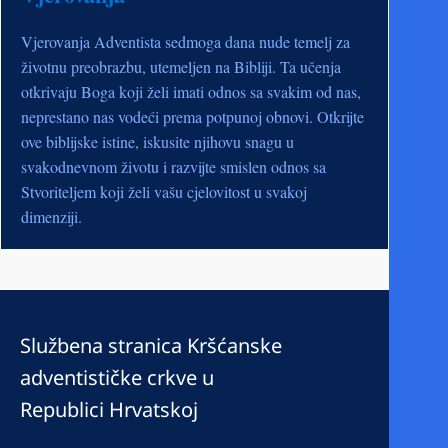
Vjerovanja Adventista sedmoga dana nude temelj za
životnu preobrazbu, utemeljen na Bibliji. Ta učenja
otkrivaju Boga koji želi imati odnos sa svakim od nas,
neprestano nas vodeći prema potpunoj obnovi. Otkrijte
ove biblijske istine, iskusite njihovu snagu u
svakodnevnom životu i razvijte smislen odnos sa
Stvoriteljem koji želi vašu cjelovitost u svakoj
dimenziji.
Službena stranica Kršćanske
adventističke crkve u
Republici Hrvatskoj