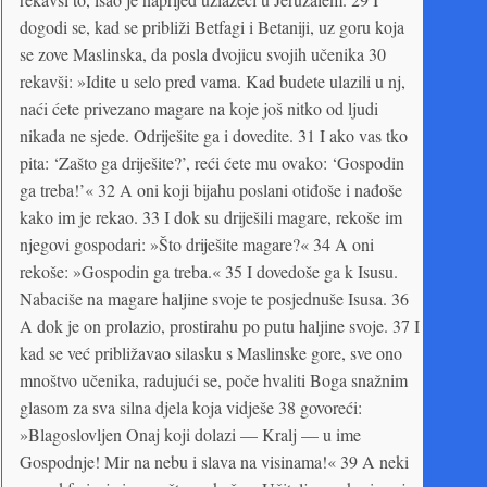
dogodi se, kad se približi Betfagi i Betaniji, uz goru koja
se zove Maslinska, da posla dvojicu svojih učenika 30
rekavši: »Idite u selo pred vama. Kad budete ulazili u nj,
naći ćete privezano magare na koje još nitko od ljudi
nikada ne sjede. Odriješite ga i dovedite. 31 I ako vas tko
pita: ‘Zašto ga driješite?’, reći ćete mu ovako: ‘Gospodin
ga treba!’« 32 A oni koji bijahu poslani otiđoše i nađoše
kako im je rekao. 33 I dok su driješili magare, rekoše im
njegovi gospodari: »Što driješite magare?« 34 A oni
rekoše: »Gospodin ga treba.« 35 I dovedoše ga k Isusu.
Nabaciše na magare haljine svoje te posjednuše Isusa. 36
A dok je on prolazio, prostirahu po putu haljine svoje. 37 I
kad se već približavao silasku s Maslinske gore, sve ono
mnoštvo učenika, radujući se, poče hvaliti Boga snažnim
glasom za sva silna djela koja vidješe 38 govoreći:
»Blagoslovljen Onaj koji dolazi — Kralj — u ime
Gospodnje! Mir na nebu i slava na visinama!« 39 A neki