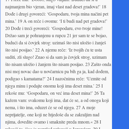
najmanjem bio vjeran, imaj vlast nad deset gradova!’ 18
Dođe i drugi govoreći: ‘Gospodaru, tvoja mina načini pet
mina.’ 19 A on reče i ovomu: ‘I ti budi nad pet gradova!’
20 Dođe i treći govoreći: ‘Gospodaru, evo tvoje mine!
Držao sam je pohranjenu u rupcu 21 jer sam te se bojao,
budući da si čovjek strog: uzimaš što nisi uložio i žanješ
što nisi posijao.’ 22 A njemu reče: ‘Iz tvojih ću te usta
suditi, zli slugo! Znao si da sam ja čovjek strog, uzimam
što nisam uložio i žanjem što nisam posijao. 23 Zašto onda
nisi moj novac dao u novčarnicu pa bih ga ja, kad dođem,
podigao s kamatama?’ 24 I nazočnima reče: ‘Uzmite od
njega minu i podajte onomu koji ima deset mina.’ 25 I
rekoše mu: ‘Gospodaru, on već ima deset mina!’ 26 Ta
kažem vam: svakomu koji ima, dat će se, a od onoga koji
nema, i što ima, oduzet će se od njega. 27 A moje
neprijatelje, one koji ne htjedoše da se zakraljim nad
njima, dovedite ovamo i smaknite preda mnom.« 28 I
rekavši to, išao je naprijed uzlazeći u Jeruzalem. 29 I