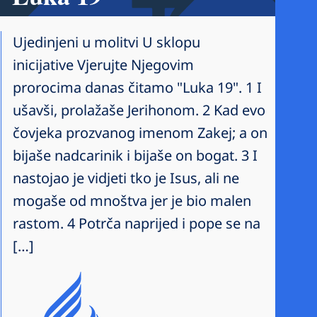
Ujedinjeni u molitvi U sklopu
inicijative Vjerujte Njegovim
prorocima danas čitamo "Luka 19". 1 I
ušavši, prolažaše Jerihonom. 2 Kad evo
čovjeka prozvanog imenom Zakej; a on
bijaše nadcarinik i bijaše on bogat. 3 I
nastojao je vidjeti tko je Isus, ali ne
mogaše od mnoštva jer je bio malen
rastom. 4 Potrča naprijed i pope se na
[…]