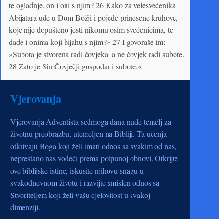
te ogladnje, on i oni s njim? 26 Kako za velesvećenika
Abijatara uđe u Dom Božji i pojede prinesene kruhove,
koje nije dopušteno jesti nikomu osim svećenicima, te
dade i onima koji bijahu s njim?« 27 I govoraše im:
»Subota je stvorena radi čovjeka, a ne čovjek radi subote.
28 Zato je Sin Čovječji gospodar i subote.«
Vjerovanja
Vjerovanja Adventista sedmoga dana nude temelj za
životnu preobrazbu, utemeljen na Bibliji. Ta učenja
otkrivaju Boga koji želi imati odnos sa svakim od nas,
neprestano nas vodeći prema potpunoj obnovi. Otkrijte
ove biblijske istine, iskusite njihovu snagu u
svakodnevnom životu i razvijte smislen odnos sa
Stvoriteljem koji želi vašu cjelovitost u svakoj
dimenziji.