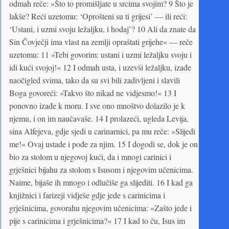
odmah reče: »Što to promišljate u srcima svojim? 9 Što je
lakše? Reći uzetomu: ‘Oprošteni su ti grijesi’ — ili reći:
‘Ustani, i uzmi svoju ležaljku, i hodaj’? 10 Ali da znate da
Sin Čovječji ima vlast na zemlji opraštati grijehe« — reče
uzetomu: 11 »Tebi govorim: ustani i uzmi ležaljku svoju i
idi kući svojoj!« 12 I odmah usta, i uzevši ležaljku, izađe
naočigled svima, tako da su svi bili zadivljeni i slavili
Boga govoreći: »Takvo što nikad ne vidjesmo!« 13 I
ponovno izađe k moru. I sve ono mnoštvo dolazilo je k
njemu, i on im naučavaše. 14 I prolazeći, ugleda Levija,
sina Alfejeva, gdje sjedi u carinarnici, pa mu reče: »Slijedi
me!« Ovaj ustade i pođe za njim. 15 I dogodi se, dok je on
bio za stolom u njegovoj kući, da i mnogi carinici i
grješnici bijahu za stolom s Isusom i njegovim učenicima.
Naime, bijaše ih mnogo i odlučiše ga slijediti. 16 I kad ga
knjižnici i farizeji vidješe gdje jede s carinicima i
grješnicima, govorahu njegovim učenicima: »Zašto jede i
pije s carinicima i grješnicima?« 17 I kad to ču, Isus im