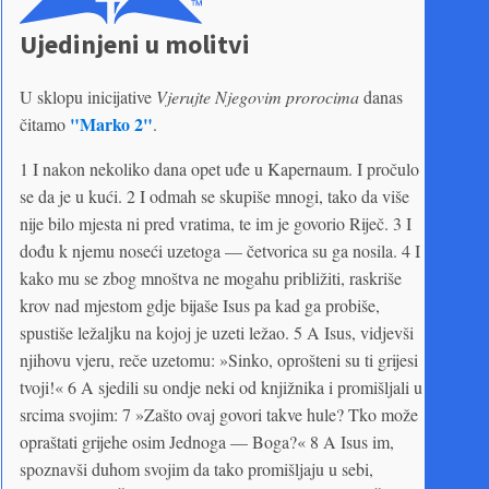
Ujedinjeni u molitvi
U sklopu inicijative
Vjerujte Njegovim prorocima
danas
"Marko 2"
čitamo
.
1 I nakon nekoliko dana opet uđe u Kapernaum. I pročulo
se da je u kući. 2 I odmah se skupiše mnogi, tako da više
nije bilo mjesta ni pred vratima, te im je govorio Riječ. 3 I
dođu k njemu noseći uzetoga — četvorica su ga nosila. 4 I
kako mu se zbog mnoštva ne mogahu približiti, raskriše
krov nad mjestom gdje bijaše Isus pa kad ga probiše,
spustiše ležaljku na kojoj je uzeti ležao. 5 A Isus, vidjevši
njihovu vjeru, reče uzetomu: »Sinko, oprošteni su ti grijesi
tvoji!« 6 A sjedili su ondje neki od knjižnika i promišljali u
srcima svojim: 7 »Zašto ovaj govori takve hule? Tko može
opraštati grijehe osim Jednoga — Boga?« 8 A Isus im,
spoznavši duhom svojim da tako promišljaju u sebi,