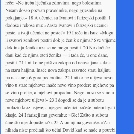
reče: »Ne treba liječnika zdravima, nego bolesnima.
Nisam došao pozvati pravednike, nego grješnike na
pokajanje.« 18 A učenici su Ivanovi i farizejski postili. I
dođoše i rekoše mu: »Zašto Ivanovi i farizejski učenici
poste, a tvoji učenici ne poste?« 19 I reče im Isus: »Mogu
li svatovi ženikovi postiti dok je ženik s njima? Sve vrijeme
dok imaju ženika uza se ne mogu postiti. 20 No doći će
dani kad će njima oteti ženika — i tada će, u one dane,
postiti. 21 I nitko ne prišiva zakrpu od neuvaljana sukna
na staru haljinu. Inače nova zakrpa razvuče staru haljinu
pa nastane još gora poderotina. 22 I nitko ne ulijeva novo
vino u stare mjehove; inače novo vino prodere mjehove pa
se vino prolije, a mjehovi propadnu. Nego, novo se vino u
nove mjehove ulijeva!« 23 I dogodi se da je u subotu
prolazio kroz usjeve; a njegovi učenici počeše putem trgati
klasje. 24 I farizeji mu govorahu: »Gle! Zašto u subotu
čine što nije dopušteno?« 25 A on njima govoraše: »Zar
nikada niste pročitali što učini David kad se nađe u potrebi