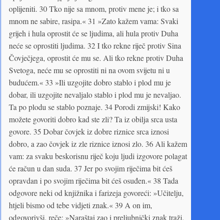
oplijeniti. 30 Tko nije sa mnom, protiv mene je; i tko sa
mnom ne sabire, rasipa.« 31 »Zato kažem vama: Svaki
grijeh i hula oprostit će se ljudima, ali hula protiv Duha
neće se oprostiti ljudima. 32 I tko rekne riječ protiv Sina
Čovječjega, oprostit će mu se. Ali tko rekne protiv Duha
Svetoga, neće mu se oprostiti ni na ovom svijetu ni u
budućem.« 33 »Ili uzgojite dobro stablo i plod mu je
dobar, ili uzgojite nevaljalo stablo i plod mu je nevaljao.
Ta po plodu se stablo poznaje. 34 Porodi zmijski! Kako
možete govoriti dobro kad ste zli? Ta iz obilja srca usta
govore. 35 Dobar čovjek iz dobre riznice srca iznosi
dobro, a zao čovjek iz zle riznice iznosi zlo. 36 Ali kažem
vam: za svaku beskorisnu riječ koju ljudi izgovore polagat
će račun u dan suda. 37 Jer po svojim riječima bit ćeš
opravdan i po svojim riječima bit ćeš osuđen.« 38 Tada
odgovore neki od knjižnika i farizeja govoreći: »Učitelju,
htjeli bismo od tebe vidjeti znak.« 39 A on im,
odgovorivši, reče: »Naraštaj zao i preljubnički znak traži,