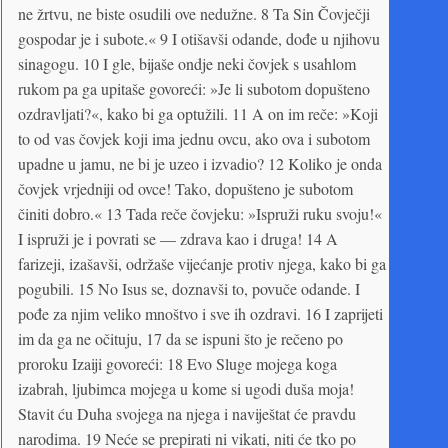
ne žrtvu, ne biste osudili ove nedužne. 8 Ta Sin Čovječji
gospodar je i subote.« 9 I otišavši odande, dođe u njihovu
sinagogu. 10 I gle, bijaše ondje neki čovjek s usahlom
rukom pa ga upitaše govoreći: »Je li subotom dopušteno
ozdravljati?«, kako bi ga optužili. 11 A on im reče: »Koji
to od vas čovjek koji ima jednu ovcu, ako ova i subotom
upadne u jamu, ne bi je uzeo i izvadio? 12 Koliko je onda
čovjek vrjedniji od ovce! Tako, dopušteno je subotom
činiti dobro.« 13 Tada reče čovjeku: »Ispruži ruku svoju!«
I ispruži je i povrati se — zdrava kao i druga! 14 A
farizeji, izašavši, održaše vijećanje protiv njega, kako bi ga
pogubili. 15 No Isus se, doznavši to, povuče odande. I
pođe za njim veliko mnoštvo i sve ih ozdravi. 16 I zaprijeti
im da ga ne očituju, 17 da se ispuni što je rečeno po
proroku Izaiji govoreći: 18 Evo Sluge mojega koga
izabrah, ljubimca mojega u kome si ugodi duša moja!
Stavit ću Duha svojega na njega i naviještat će pravdu
narodima. 19 Neće se prepirati ni vikati, niti će tko po