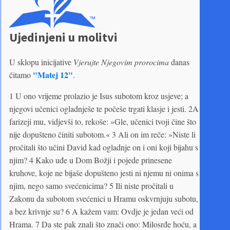
Ujedinjeni u molitvi
U sklopu inicijative
Vjerujte Njegovim prorocima
danas
"Matej 12"
čitamo
.
1 U ono vrijeme prolazio je Isus subotom kroz usjeve; a
njegovi učenici ogladnješe te počeše trgati klasje i jesti. 2A
farizeji mu, vidjevši to, rekoše: »Gle, učenici tvoji čine što
nije dopušteno činiti subotom.« 3 Ali on im reče: »Niste li
pročitali što učini David kad ogladnje on i oni koji bijahu s
njim? 4 Kako uđe u Dom Božji i pojede prinesene
kruhove, koje ne bijaše dopušteno jesti ni njemu ni onima s
njim, nego samo svećenicima? 5 Ili niste pročitali u
Zakonu da subotom svećenici u Hramu oskvrnjuju subotu,
a bez krivnje su? 6 A kažem vam: Ovdje je jedan veći od
Hrama. 7 Da ste pak znali što znači ono: Milosrđe hoću, a