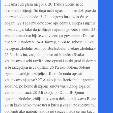
ulicama čuti glasa njegova. 20 Trske stučene neće
prelomiti i stijenja što tinja neće ugasiti — sve dok pravdu
ne izvede do pobjede. 21 I u njegovo ime uzdat će se
pogani. 22 Tada mu dovedoše opsjednuta, slijepa i nijema;
i ozdravi ga, tako da je slijepi i nijemi i govorio i vidio. 23 I
sve ono mnoštvo bijaše zadivljeno pa govorahu: »Da ovo
nije Sin Davidov?« 24 A farizeji, čuvši to, rekoše: »Ovaj
ne izgoni zloduhe osim po Beelzebulu, vladaru zloduhā.«
25 No Isus im, znajući njihove misli, reče: »Svako
kraljevstvo u sebi razdijeljeno opusti i svaki grad ili dom u
sebi razdijeljen neće opstati. 26 Pa ako Sotona Sotonu
izgoni, u sebi je razdijeljen. Kako će onda opstati
kraljevstvo njegovo? 27 A ako ja po Beelzebulu izgonim
zloduhe, po kome ih izgone sinovi vaši? Zbog toga će
vam oni biti suci. 28 Ali ako ja po Duhu Božjemu
izgonim zloduhe, zbilja je k vama došlo kraljevstvo Božje.
29 Ili kako netko može ući u kuću jakoga i pokućstvo mu
oplijeniti ako najprije jakoga ne sveže? I tada će mu kuću