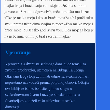
majka tvoja i braća tvoja vani stoje tražeći da s tobom
govore.« 48 A on, odgovorivši, reče tomu što mu kaza:
»Tko je majka moja i tko su braća moja?« 49 I pruži ruku
svoju prema učenicima svojim te reče: »Evo majke moje i
braće moje! 50 Jer tko god izvrši volju Oca mojega koji je
na nebesima, on mi je brat i sestra i majka.«
Vjerovanja
Vjerovanja Adventista sedmoga dana nude temelj za
životnu preobrazbu, utemeljen na Bibliji. Ta učenja
otkrivaju Boga koji želi imati odnos sa svakim od nas,
neprestano nas vodeći prema potpunoj obnovi. Otkrijte
ove biblijske istine, iskusite njihovu snagu u
svakodnevnom životu i razvijte smislen odnos sa
Stvoriteljem koji želi vašu cjelovitost u svakoj
dimenziji.