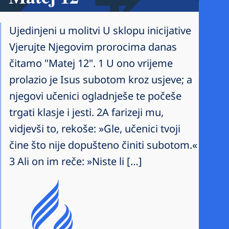
Ujedinjeni u molitvi U sklopu inicijative
Vjerujte Njegovim prorocima danas
čitamo "Matej 12". 1 U ono vrijeme
prolazio je Isus subotom kroz usjeve; a
njegovi učenici ogladnješe te počeše
trgati klasje i jesti. 2A farizeji mu,
vidjevši to, rekoše: »Gle, učenici tvoji
čine što nije dopušteno činiti subotom.«
3 Ali on im reče: »Niste li […]