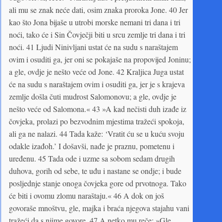
ali mu se znak neće dati, osim znaka proroka Jone. 40 Jer
kao što Jona bijaše u utrobi morske nemani tri dana i tri
noći, tako će i Sin Čovječji biti u srcu zemlje tri dana i tri
noći. 41 Ljudi Ninivljani ustat će na sudu s naraštajem
ovim i osuditi ga, jer oni se pokajaše na propovijed Joninu;
a gle, ovdje je nešto veće od Jone. 42 Kraljica Juga ustat
će na sudu s naraštajem ovim i osuditi ga, jer je s krajeva
zemlje došla čuti mudrost Salomonovu; a gle, ovdje je
nešto veće od Salomona.« 43 »A kad nečisti duh izađe iz
čovjeka, prolazi po bezvodnim mjestima tražeći spokoja,
ali ga ne nalazi. 44 Tada kaže: ‘Vratit ću se u kuću svoju
odakle izađoh.’ I došavši, nađe je praznu, pometenu i
uređenu. 45 Tada ode i uzme sa sobom sedam drugih
duhova, gorih od sebe, te uđu i nastane se ondje; i bude
posljednje stanje onoga čovjeka gore od prvotnoga. Tako
će biti i ovomu zlomu naraštaju.« 46 A dok on još
govoraše mnoštvu, gle, majka i braća njegova stajahu vani
tražeći da s njime govore. 47 A netko mu reče: »Gle,