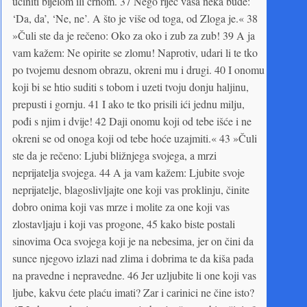
učiniti bijelom ili crnom. 37 Nego riječ vaša neka bude:
‘Da, da’, ‘Ne, ne’. A što je više od toga, od Zloga je.« 38
»Čuli ste da je rečeno: Oko za oko i zub za zub! 39 A ja
vam kažem: Ne opirite se zlomu! Naprotiv, udari li te tko
po tvojemu desnom obrazu, okreni mu i drugi. 40 I onomu
koji bi se htio suditi s tobom i uzeti tvoju donju haljinu,
prepusti i gornju. 41 I ako te tko prisili ići jednu milju,
pođi s njim i dvije! 42 Daji onomu koji od tebe išće i ne
okreni se od onoga koji od tebe hoće uzajmiti.« 43 »Čuli
ste da je rečeno: Ljubi bližnjega svojega, a mrzi
neprijatelja svojega. 44 A ja vam kažem: Ljubite svoje
neprijatelje, blagoslivljajte one koji vas proklinju, činite
dobro onima koji vas mrze i molite za one koji vas
zlostavljaju i koji vas progone, 45 kako biste postali
sinovima Oca svojega koji je na nebesima, jer on čini da
sunce njegovo izlazi nad zlima i dobrima te da kiša pada
na pravedne i nepravedne. 46 Jer uzljubite li one koji vas
ljube, kakvu ćete plaću imati? Zar i carinici ne čine isto?