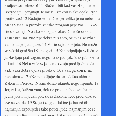
kraljevstvo nebesko! 11 Blaženi bili kad vas zbog mene
izvrijeđaju i prognaju, te lažući izreknu svaku opaku riječ
protiv vas! 12 Radujte se i kličite, jer velika je na nebesima
plaća vaša! Ta proroke su tako prognali prije vas!« 13 »Vi
ste sol zemlji. No ako sol izgubi okus, čime će se ona
zaslaniti? Ona više nije dobra ni za što, osim da se izbaci
van te da je ljudi gaze. 14 Vi ste svjetlo svijetu. Ne može
se sakriti grad što leži na gori. 15 Niti pripaljuju svijeću te
je stavljaju pod vagan, nego na svijećnjak, te svijetli svima
u kući. 16 Neka vaše svjetlo tako zasja pred ljudima da
vide vaša dobra djela i proslave Oca vašega koji je na
nebesima.« 17 »Ne pomišljajte da sam došao ukinuti
Zakon ili Proroke. Nisam došao ukinuti, nego ispuniti. 18
Jer, zaista, kažem vam, dok ne prođe nebo i zemlja, ni
jedna jota i ni jedan potezić iz Zakona neće proći dok se
sve ne zbude. 19 Stoga tko god dokine jednu od tih
najmanjih zapovijedi i tako pouči ljude, najmanjim će se
zvati u kraljevstvu nebeskome. A tko god ih izvrši i pouči