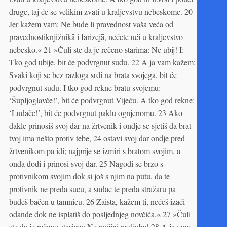
druge, taj će se velikim zvati u kraljevstvu nebeskome. 20
Jer kažem vam: Ne bude li pravednost vaša veća od
pravednostiknjižnikā i farizejā, nećete ući u kraljevstvo
nebesko.« 21 »Čuli ste da je rečeno starima: Ne ubij! I:
Tko god ubije, bit će podvrgnut sudu. 22 A ja vam kažem:
Svaki koji se bez razloga srdi na brata svojega, bit će
podvrgnut sudu. I tko god rekne bratu svojemu:
‘Šupljoglavče!’, bit će podvrgnut Vijeću. A tko god rekne:
‘Luđače!’, bit će podvrgnut paklu ognjenomu. 23 Ako
dakle prinosiš svoj dar na žrtvenik i ondje se sjetiš da brat
tvoj ima nešto protiv tebe, 24 ostavi svoj dar ondje pred
žrtvenikom pa idi; najprije se izmiri s bratom svojim, a
onda dođi i prinosi svoj dar. 25 Nagodi se brzo s
protivnikom svojim dok si još s njim na putu, da te
protivnik ne preda sucu, a sudac te preda stražaru pa
budeš bačen u tamnicu. 26 Zaista, kažem ti, nećeš izaći
odande dok ne isplatiš do posljednjeg novčića.« 27 »Čuli
ste da je rečeno starima: Ne počini preljuba! 28 A ja vam