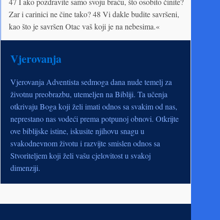
47 I ako pozdravite samo svoju braću, što osobito činite?
Zar i carinici ne čine tako? 48 Vi dakle budite savršeni,
kao što je savršen Otac vaš koji je na nebesima.«
Vjerovanja
Vjerovanja Adventista sedmoga dana nude temelj za
životnu preobrazbu, utemeljen na Bibliji. Ta učenja
otkrivaju Boga koji želi imati odnos sa svakim od nas,
neprestano nas vodeći prema potpunoj obnovi. Otkrijte
ove biblijske istine, iskusite njihovu snagu u
svakodnevnom životu i razvijte smislen odnos sa
Stvoriteljem koji želi vašu cjelovitost u svakoj
dimenziji.