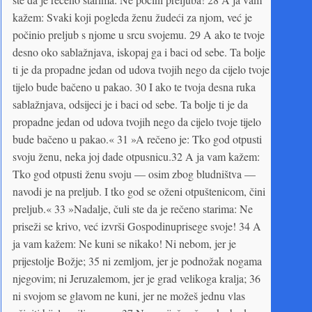
kažem: Svaki koji pogleda ženu žudeći za njom, već je
počinio preljub s njome u srcu svojemu. 29 A ako te tvoje
desno oko sablažnjava, iskopaj ga i baci od sebe. Ta bolje
ti je da propadne jedan od udova tvojih nego da cijelo tvoje
tijelo bude bačeno u pakao. 30 I ako te tvoja desna ruka
sablažnjava, odsijeci je i baci od sebe. Ta bolje ti je da
propadne jedan od udova tvojih nego da cijelo tvoje tijelo
bude bačeno u pakao.« 31 »A rečeno je: Tko god otpusti
svoju ženu, neka joj dade otpusnicu.32 A ja vam kažem:
Tko god otpusti ženu svoju — osim zbog bludništva —
navodi je na preljub. I tko god se oženi otpuštenicom, čini
preljub.« 33 »Nadalje, čuli ste da je rečeno starima: Ne
priseži se krivo, već izvrši Gospodinuprisege svoje! 34 A
ja vam kažem: Ne kuni se nikako! Ni nebom, jer je
prijestolje Božje; 35 ni zemljom, jer je podnožak nogama
njegovim; ni Jeruzalemom, jer je grad velikoga kralja; 36
ni svojom se glavom ne kuni, jer ne možeš jednu vlas