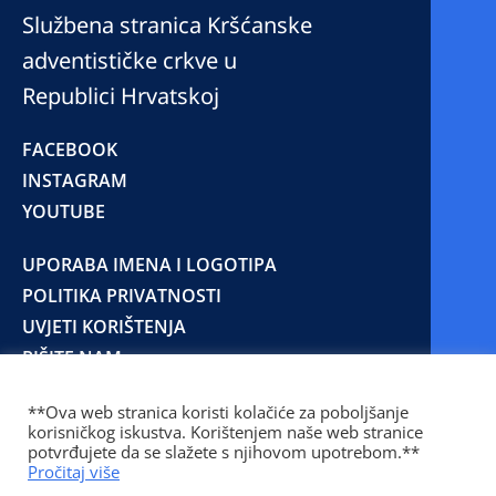
Službena stranica Kršćanske
adventističke crkve u
Republici Hrvatskoj
FACEBOOK
INSTAGRAM
YOUTUBE
UPORABA IMENA I LOGOTIPA
POLITIKA PRIVATNOSTI
UVJETI KORIŠTENJA
PIŠITE NAM
**Ova web stranica koristi kolačiće za poboljšanje
korisničkog iskustva. Korištenjem naše web stranice
© 2025 Copyright © 2023 Kršćanska adventistička
potvrđujete da se slažete s njihovom upotrebom.**
crkva u Republici Hrvatskoj
Pročitaj više
Prilaz Gjure Deželića 77 Zagreb 10000 Hrvatska 01