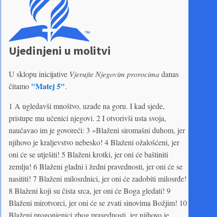
Ujedinjeni u molitvi
U sklopu inicijative
Vjerujte Njegovim prorocima
danas
"Matej 5"
čitamo
.
1 A ugledavši mnoštvo, uzađe na goru. I kad sjede,
pristupe mu učenici njegovi. 2 I otvorivši usta svoja,
naučavao im je govoreći: 3 »Blaženi siromašni duhom, jer
njihovo je kraljevstvo nebesko! 4 Blaženi ožalošćeni, jer
oni će se utješiti! 5 Blaženi krotki, jer oni će baštiniti
zemlju! 6 Blaženi gladni i žedni pravednosti, jer oni će se
nasititi! 7 Blaženi milosrdnici, jer oni će zadobiti milosrđe!
8 Blaženi koji su čista srca, jer oni će Boga gledati! 9
Blaženi mirotvorci, jer oni će se zvati sinovima Božjim! 10
Blaženi progonjenici zbog pravednosti, jer njihovo je