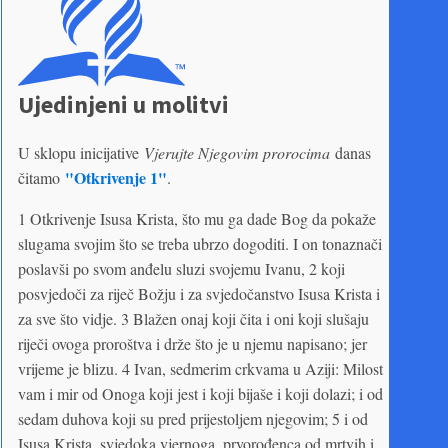
Ujedinjeni u molitvi
U sklopu inicijative
Vjerujte Njegovim prorocima
danas
"Otkrivenje 1"
čitamo
.
1 Otkrivenje Isusa Krista, što mu ga dade Bog da pokaže
slugama svojim što se treba ubrzo dogoditi. I on tonaznači
poslavši po svom anđelu sluzi svojemu Ivanu, 2 koji
posvjedoči za riječ Božju i za svjedočanstvo Isusa Krista i
za sve što vidje. 3 Blažen onaj koji čita i oni koji slušaju
riječi ovoga proroštva i drže što je u njemu napisano; jer
vrijeme je blizu. 4 Ivan, sedmerim crkvama u Aziji: Milost
vam i mir od Onoga koji jest i koji bijaše i koji dolazi; i od
sedam duhova koji su pred prijestoljem njegovim; 5 i od
Isusa Krista, svjedoka vjernoga, prvorođenca od mrtvih i