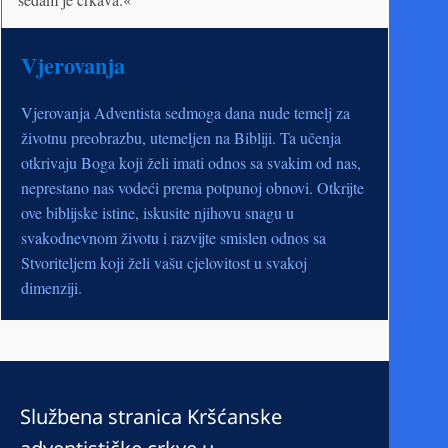
Vjerovanja
Vjerovanja Adventista sedmoga dana nude temelj za
životnu preobrazbu, utemeljen na Bibliji. Ta učenja
otkrivaju Boga koji želi imati odnos sa svakim od nas,
neprestano nas vodeći prema potpunoj obnovi. Otkrijte
ove biblijske istine, iskusite njihovu snagu u
svakodnevnom životu i razvijte smislen odnos sa
Stvoriteljem koji želi vašu cjelovitost u svakoj
dimenziji.
Službena stranica Kršćanske