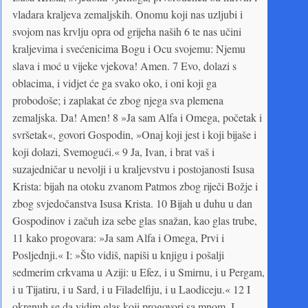
vladara kraljeva zemaljskih. Onomu koji nas uzljubi i
svojom nas krvlju opra od grijeha naših 6 te nas učini
kraljevima i svećenicima Bogu i Ocu svojemu: Njemu
slava i moć u vijeke vjekova! Amen. 7 Evo, dolazi s
oblacima, i vidjet će ga svako oko, i oni koji ga
probodoše; i zaplakat će zbog njega sva plemena
zemaljska. Da! Amen! 8 »Ja sam Alfa i Omega, početak i
svršetak«, govori Gospodin, »Onaj koji jest i koji bijaše i
koji dolazi, Svemogući.« 9 Ja, Ivan, i brat vaš i
suzajedničar u nevolji i u kraljevstvu i postojanosti Isusa
Krista: bijah na otoku zvanom Patmos zbog riječi Božje i
zbog svjedočanstva Isusa Krista. 10 Bijah u duhu u dan
Gospodinov i začuh iza sebe glas snažan, kao glas trube,
11 kako progovara: »Ja sam Alfa i Omega, Prvi i
Posljednji.« I: »Što vidiš, napiši u knjigu i pošalji
sedmerim crkvama u Aziji: u Efez, i u Smirnu, i u Pergam,
i u Tijatiru, i u Sard, i u Filadelfiju, i u Laodiceju.« 12 I
okrenuh se da vidim glas koji progovori sa mnom. I