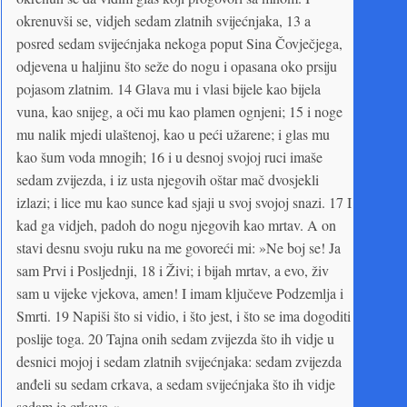
okrenuvši se, vidjeh sedam zlatnih svijećnjaka, 13 a
posred sedam svijećnjaka nekoga poput Sina Čovječjega,
odjevena u haljinu što seže do nogu i opasana oko prsiju
pojasom zlatnim. 14 Glava mu i vlasi bijele kao bijela
vuna, kao snijeg, a oči mu kao plamen ognjeni; 15 i noge
mu nalik mjedi ulaštenoj, kao u peći užarene; i glas mu
kao šum voda mnogih; 16 i u desnoj svojoj ruci imaše
sedam zvijezda, i iz usta njegovih oštar mač dvosjekli
izlazi; i lice mu kao sunce kad sjaji u svoj svojoj snazi. 17 I
kad ga vidjeh, padoh do nogu njegovih kao mrtav. A on
stavi desnu svoju ruku na me govoreći mi: »Ne boj se! Ja
sam Prvi i Posljednji, 18 i Živi; i bijah mrtav, a evo, živ
sam u vijeke vjekova, amen! I imam ključeve Podzemlja i
Smrti. 19 Napiši što si vidio, i što jest, i što se ima dogoditi
poslije toga. 20 Tajna onih sedam zvijezda što ih vidje u
desnici mojoj i sedam zlatnih svijećnjaka: sedam zvijezda
anđeli su sedam crkava, a sedam svijećnjaka što ih vidje
sedam je crkava.«